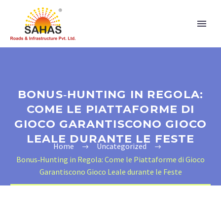
BONUS‑HUNTING IN REGOLA:
COME LE PIATTAFORME DI
GIOCO GARANTISCONO GIOCO
LEALE DURANTE LE FESTE
Home
Uncategorized
Bonus‑Hunting in Regola: Come le Piattaforme di Gioco
Garantiscono Gioco Leale durante le Feste