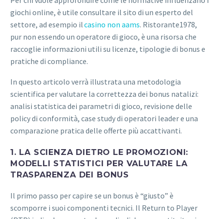
giochi online, è utile consultare il sito di un esperto del
settore, ad esempio il
casino non aams
. Ristorante1978,
pur non essendo un operatore di gioco, è una risorsa che
raccoglie informazioni utili su licenze, tipologie di bonus e
pratiche di compliance.
In questo articolo verrà illustrata una metodologia
scientifica per valutare la correttezza dei bonus natalizi:
analisi statistica dei parametri di gioco, revisione delle
policy di conformità, case study di operatori leader e una
comparazione pratica delle offerte più accattivanti.
1. LA SCIENZA DIETRO LE PROMOZIONI:
MODELLI STATISTICI PER VALUTARE LA
TRASPARENZA DEI BONUS
Il primo passo per capire se un bonus è “giusto” è
scomporre i suoi componenti tecnici. Il Return to Player