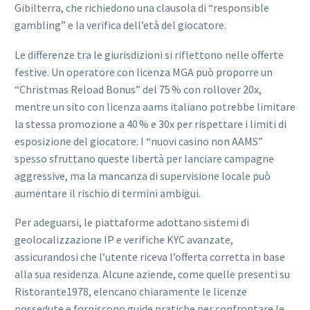
Gibilterra, che richiedono una clausola di “responsible
gambling” e la verifica dell’età del giocatore.
Le differenze tra le giurisdizioni si riflettono nelle offerte
festive. Un operatore con licenza MGA può proporre un
“Christmas Reload Bonus” del 75 % con rollover 20x,
mentre un sito con licenza aams italiano potrebbe limitare
la stessa promozione a 40 % e 30x per rispettare i limiti di
esposizione del giocatore. I “nuovi casino non AAMS”
spesso sfruttano queste libertà per lanciare campagne
aggressive, ma la mancanza di supervisione locale può
aumentare il rischio di termini ambigui.
Per adeguarsi, le piattaforme adottano sistemi di
geolocalizzazione IP e verifiche KYC avanzate,
assicurandosi che l’utente riceva l’offerta corretta in base
alla sua residenza. Alcune aziende, come quelle presenti su
Ristorante1978, elencano chiaramente le licenze
possedute e forniscono guide pratiche per confrontare le