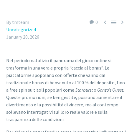



By tmteam
0
Uncategorized
January 20, 2026
Nel periodo natalizio il panorama del gioco online si
trasforma in una vera e propria “caccia al bonus”. Le
piattaforme spopolano con offerte che vanno dal
tradizionale bonus di benvenuto al 100 % del deposito, fino
a free spin su titoli popolari come
Starburst
o
Gonzo’s Quest
.
Queste promozioni, se ben gestite, possono aumentare il
divertimento e la possibilità di vincere, ma al contempo
sollevano interrogativi sul loro reale valore e sulla
trasparenza delle condizioni.
Per chi vuole approfondire come le normative influenzano i