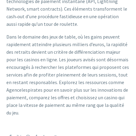
technologies de paiement instantané (API, Lightning
Network, smart contracts). Ces éléments transforment le
cash‑out d’une procédure fastidieuse en une opération
aussi rapide qu’un tour de roulette.
Dans le domaine des jeux de table, où les gains peuvent
rapidement atteindre plusieurs milliers d’euros, la rapidité
des retraits devient un critère de différenciation majeur
pour les casinos en ligne. Les joueurs avisés sont désormais
encouragés à rechercher les plateformes qui proposent ces
services afin de profiter pleinement de leurs sessions, tout
en restant responsables. Explorez les ressources comme
Agencelespirates pour en savoir plus sur les innovations de
paiement, comparez les offres et choisissez un casino qui
place la vitesse de paiement au même rang que la qualité
du jeu.