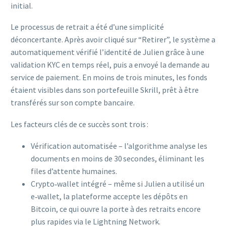
initial.
Le processus de retrait a été d’une simplicité
déconcertante. Après avoir cliqué sur “Retirer”, le système a
automatiquement vérifié l’identité de Julien grâce à une
validation KYC en temps réel, puis a envoyé la demande au
service de paiement. En moins de trois minutes, les fonds
étaient visibles dans son portefeuille Skrill, prêt à être
transférés sur son compte bancaire.
Les facteurs clés de ce succès sont trois :
Vérification automatisée – l’algorithme analyse les
documents en moins de 30 secondes, éliminant les
files d’attente humaines.
Crypto‑wallet intégré – même si Julien a utilisé un
e‑wallet, la plateforme accepte les dépôts en
Bitcoin, ce qui ouvre la porte à des retraits encore
plus rapides via le Lightning Network.