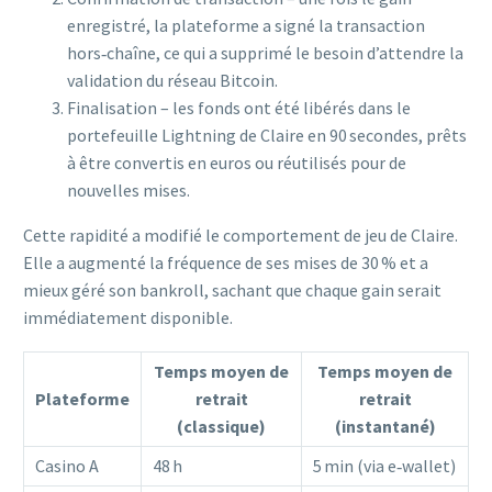
enregistré, la plateforme a signé la transaction
hors‑chaîne, ce qui a supprimé le besoin d’attendre la
validation du réseau Bitcoin.
Finalisation – les fonds ont été libérés dans le
portefeuille Lightning de Claire en 90 secondes, prêts
à être convertis en euros ou réutilisés pour de
nouvelles mises.
Cette rapidité a modifié le comportement de jeu de Claire.
Elle a augmenté la fréquence de ses mises de 30 % et a
mieux géré son bankroll, sachant que chaque gain serait
immédiatement disponible.
Temps moyen de
Temps moyen de
Plateforme
retrait
retrait
(classique)
(instantané)
Casino A
48 h
5 min (via e‑wallet)