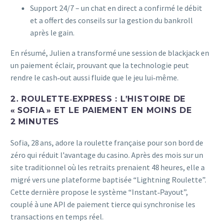
Support 24/7 – un chat en direct a confirmé le débit
et a offert des conseils sur la gestion du bankroll
après le gain.
En résumé, Julien a transformé une session de blackjack en
un paiement éclair, prouvant que la technologie peut
rendre le cash‑out aussi fluide que le jeu lui‑même.
2. ROULETTE‑EXPRESS : L’HISTOIRE DE
« SOFIA » ET LE PAIEMENT EN MOINS DE
2 MINUTES
Sofia, 28 ans, adore la roulette française pour son bord de
zéro qui réduit l’avantage du casino. Après des mois sur un
site traditionnel où les retraits prenaient 48 heures, elle a
migré vers une plateforme baptisée “Lightning Roulette”.
Cette dernière propose le système “Instant‑Payout”,
couplé à une API de paiement tierce qui synchronise les
transactions en temps réel.