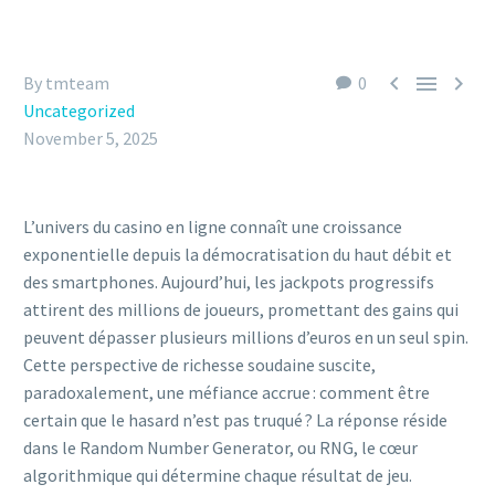



By tmteam
0
Uncategorized
November 5, 2025
L’univers du casino en ligne connaît une croissance
exponentielle depuis la démocratisation du haut débit et
des smartphones. Aujourd’hui, les jackpots progressifs
attirent des millions de joueurs, promettant des gains qui
peuvent dépasser plusieurs millions d’euros en un seul spin.
Cette perspective de richesse soudaine suscite,
paradoxalement, une méfiance accrue : comment être
certain que le hasard n’est pas truqué ? La réponse réside
dans le Random Number Generator, ou RNG, le cœur
algorithmique qui détermine chaque résultat de jeu.