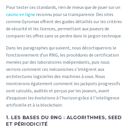
Pour tester ces standards, rien de mieux que de jouer sur un
casino en ligne
reconnu pour sa transparence. Des sites
comme Gyromax offrent des guides détaillés sur les critères
de sécurité et les licences, permettant aux joueurs de
comparer les offres sans se perdre dans le jargon technique.
Dans les paragraphes qui suivent, nous décortiquerons le
fonctionnement d’un RNG, les procédures de certification
menées par des laboratoires indépendants, puis nous
verrons comment ces mécanismes s’intègrent aux
architectures logicielles des machines à sous. Nous
montrerons également comment les jackpots progressifs
sont calculés, audités et perçus par les joueurs, avant
d’esquisser les évolutions à l’horizon grâce à l’intelligence
artificielle et à la blockchain.
1. LES BASES DU RNG : ALGORITHMES, SEED
ET PÉRIODICITÉ