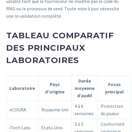
valable tant que le fournisseur ne modifie pas le code du
RNG ou le processus de seed. Toute mise à jour nécessite
une re‑validation complète.
TABLEAU COMPARATIF
DES PRINCIPAUX
LABORATOIRES
Durée
Pays
Focus
Laboratoire
moyenne
d’origine
principal
d’audit
4 à 6
Protection
eCOGRA
Royaume‑Uni
semaines
du joueur
3 à 5
Conformité
iTech Labs
États‑Unis
semaines
technique