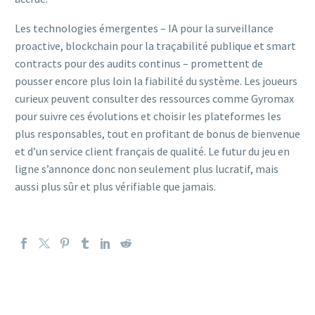
Les technologies émergentes – IA pour la surveillance
proactive, blockchain pour la traçabilité publique et smart
contracts pour des audits continus – promettent de
pousser encore plus loin la fiabilité du système. Les joueurs
curieux peuvent consulter des ressources comme Gyromax
pour suivre ces évolutions et choisir les plateformes les
plus responsables, tout en profitant de bonus de bienvenue
et d’un service client français de qualité. Le futur du jeu en
ligne s’annonce donc non seulement plus lucratif, mais
aussi plus sûr et plus vérifiable que jamais.