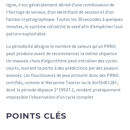
ligne, il est généralement dérivé d’une combinaison de
l’horloge du serveur, d’un identifiant de session et d’un
facteur cryptographique. Toutes les 30 secondes à quelques
minutes, le système rafraîchit le seed afin d’empêcher tout
pattern exploitable.
La périodicité désigne le nombre de valeurs qu’un PRNG
peut produire avant de recommencer la même séquence.
Un mauvais choix d’algorithme peut entraîner des cycles
courts, ouvrant la porte à des prédictions par des joueurs
avancés. Les fournisseurs de jeux utilisent donc des PRNG
certifiés, comme le Mersenne Twister ou le XorShift128+,
dont la période dépasse 2^19937‑1, rendant pratiquement
impossible l’observation d’un cycle complet.
POINTS CLÉS