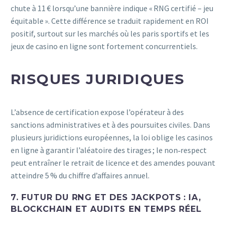
chute à 11 € lorsqu’une bannière indique « RNG certifié – jeu
équitable ». Cette différence se traduit rapidement en ROI
positif, surtout sur les marchés où les paris sportifs et les
jeux de casino en ligne sont fortement concurrentiels.
RISQUES JURIDIQUES
L’absence de certification expose l’opérateur à des
sanctions administratives et à des poursuites civiles. Dans
plusieurs juridictions européennes, la loi oblige les casinos
en ligne à garantir l’aléatoire des tirages ; le non‑respect
peut entraîner le retrait de licence et des amendes pouvant
atteindre 5 % du chiffre d’affaires annuel.
7. FUTUR DU RNG ET DES JACKPOTS : IA,
BLOCKCHAIN ET AUDITS EN TEMPS RÉEL