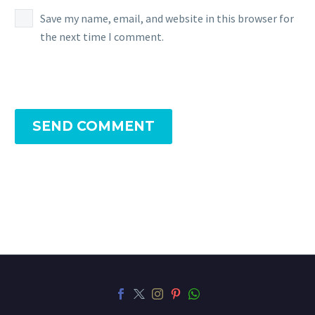
Save my name, email, and website in this browser for
the next time I comment.
SEND COMMENT