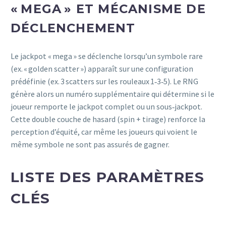
« MEGA » ET MÉCANISME DE
DÉCLENCHEMENT
Le jackpot « mega » se déclenche lorsqu’un symbole rare
(ex. « golden scatter ») apparaît sur une configuration
prédéfinie (ex. 3 scatters sur les rouleaux 1‑3‑5). Le RNG
génère alors un numéro supplémentaire qui détermine si le
joueur remporte le jackpot complet ou un sous‑jackpot.
Cette double couche de hasard (spin + tirage) renforce la
perception d’équité, car même les joueurs qui voient le
même symbole ne sont pas assurés de gagner.
LISTE DES PARAMÈTRES
CLÉS