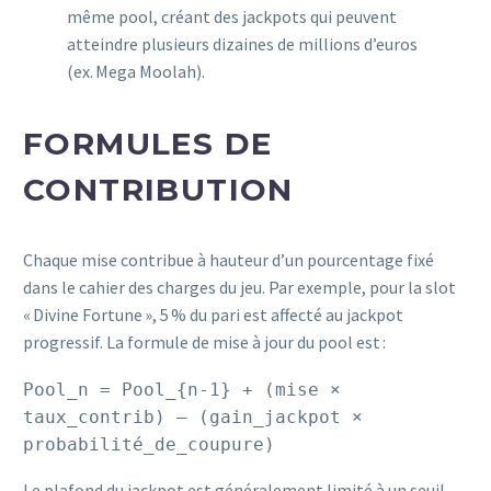
même pool, créant des jackpots qui peuvent
atteindre plusieurs dizaines de millions d’euros
(ex. Mega Moolah).
FORMULES DE
CONTRIBUTION
Chaque mise contribue à hauteur d’un pourcentage fixé
dans le cahier des charges du jeu. Par exemple, pour la slot
« Divine Fortune », 5 % du pari est affecté au jackpot
progressif. La formule de mise à jour du pool est :
Pool_n = Pool_{n‑1} + (mise ×
taux_contrib) – (gain_jackpot ×
probabilité_de_coupure)
Le plafond du jackpot est généralement limité à un seuil