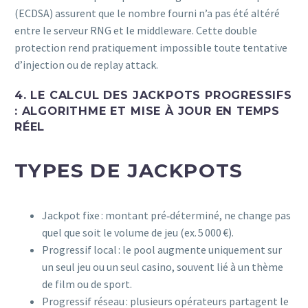
(ECDSA) assurent que le nombre fourni n’a pas été altéré
entre le serveur RNG et le middleware. Cette double
protection rend pratiquement impossible toute tentative
d’injection ou de replay attack.
4. LE CALCUL DES JACKPOTS PROGRESSIFS
: ALGORITHME ET MISE À JOUR EN TEMPS
RÉEL
TYPES DE JACKPOTS
Jackpot fixe : montant pré‑déterminé, ne change pas
quel que soit le volume de jeu (ex. 5 000 €).
Progressif local : le pool augmente uniquement sur
un seul jeu ou un seul casino, souvent lié à un thème
de film ou de sport.
Progressif réseau : plusieurs opérateurs partagent le