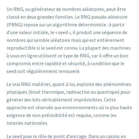
Un RNG, ou générateur de nombres aléatoires, peut être
classé en deux grandes familles. Le RNG pseudo‑aléatoire
(PRNG) repose sur un algorithme déterministe : à partir
d’une valeur initiale, le « seed », il produit une séquence de
nombres qui semble aléatoire mais qui est entièrement
reproductible si le seed est connu. La plupart des machines
à sous en ligne utilisent ce type de RNG, car il offre un bon
compromis entre rapidité et sécurité, à condition que le
seed soit régulièrement renouvelé.
Le vrai RNG matériel, quant à lui, exploite des phénomènes
physiques (bruit thermique, radioactive ou quantique) pour
générer des bits véritablement imprévisibles. Cette
approche est réservée aux environnements où la plus haute
exigence de non‑prévisibilité est requise, comme les
loteries nationales.
Le seed joue le rôle de point d’ancrage. Dans un casino en