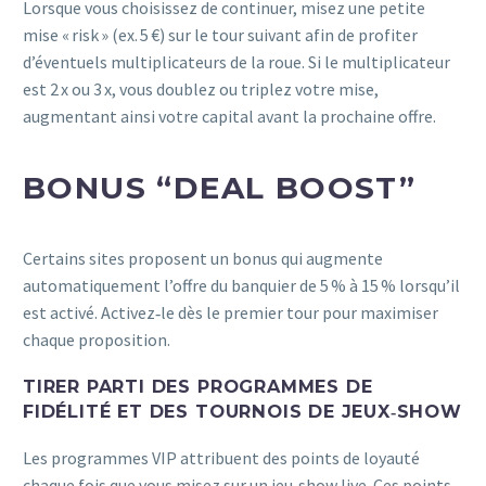
Lorsque vous choisissez de continuer, misez une petite
mise « risk » (ex. 5 €) sur le tour suivant afin de profiter
d’éventuels multiplicateurs de la roue. Si le multiplicateur
est 2 x ou 3 x, vous doublez ou triplez votre mise,
augmentant ainsi votre capital avant la prochaine offre.
BONUS “DEAL BOOST”
Certains sites proposent un bonus qui augmente
automatiquement l’offre du banquier de 5 % à 15 % lorsqu’il
est activé. Activez‑le dès le premier tour pour maximiser
chaque proposition.
TIRER PARTI DES PROGRAMMES DE
FIDÉLITÉ ET DES TOURNOIS DE JEUX‑SHOW
Les programmes VIP attribuent des points de loyauté
chaque fois que vous misez sur un jeu‑show live. Ces points