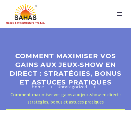
COMMENT MAXIMISER VOS
GAINS AUX JEUX‑SHOW EN
DIRECT : STRATÉGIES, BONUS
ET ASTUCES PRATIQUES
Home
Uncategorized
Comment maximiser vos gains aux jeux‑show en direct :
stratégies, bonus et astuces pratiques