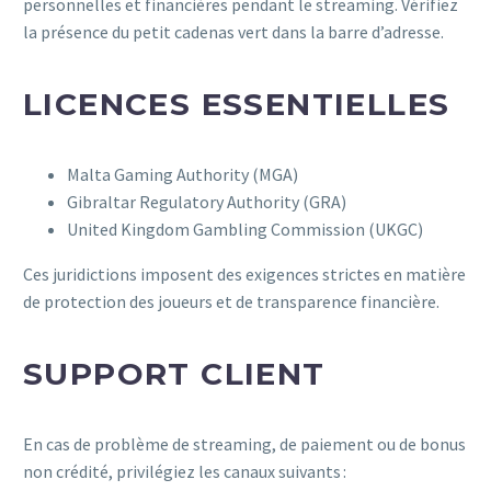
personnelles et financières pendant le streaming. Vérifiez
la présence du petit cadenas vert dans la barre d’adresse.
LICENCES ESSENTIELLES
Malta Gaming Authority (MGA)
Gibraltar Regulatory Authority (GRA)
United Kingdom Gambling Commission (UKGC)
Ces juridictions imposent des exigences strictes en matière
de protection des joueurs et de transparence financière.
SUPPORT CLIENT
En cas de problème de streaming, de paiement ou de bonus
non crédité, privilégiez les canaux suivants :