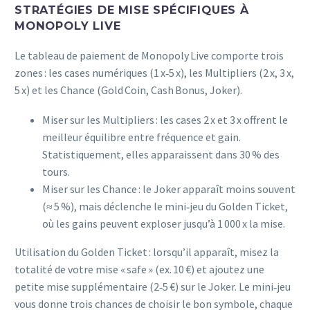
STRATÉGIES DE MISE SPÉCIFIQUES À
MONOPOLY LIVE
Le tableau de paiement de Monopoly Live comporte trois
zones : les cases numériques (1 x‑5 x), les Multipliers (2 x, 3 x,
5 x) et les Chance (Gold Coin, Cash Bonus, Joker).
Miser sur les Multipliers : les cases 2 x et 3 x offrent le
meilleur équilibre entre fréquence et gain.
Statistiquement, elles apparaissent dans 30 % des
tours.
Miser sur les Chance : le Joker apparaît moins souvent
(≈ 5 %), mais déclenche le mini‑jeu du Golden Ticket,
où les gains peuvent exploser jusqu’à 1 000 x la mise.
Utilisation du Golden Ticket : lorsqu’il apparaît, misez la
totalité de votre mise « safe » (ex. 10 €) et ajoutez une
petite mise supplémentaire (2‑5 €) sur le Joker. Le mini‑jeu
vous donne trois chances de choisir le bon symbole, chaque