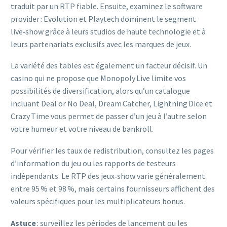
traduit par un RTP fiable. Ensuite, examinez le software
provider : Evolution et Playtech dominent le segment
live‑show grâce à leurs studios de haute technologie et à
leurs partenariats exclusifs avec les marques de jeux.
La variété des tables est également un facteur décisif. Un
casino qui ne propose que Monopoly Live limite vos
possibilités de diversification, alors qu’un catalogue
incluant Deal or No Deal, Dream Catcher, Lightning Dice et
Crazy Time vous permet de passer d’un jeu à l’autre selon
votre humeur et votre niveau de bankroll.
Pour vérifier les taux de redistribution, consultez les pages
d’information du jeu ou les rapports de testeurs
indépendants. Le RTP des jeux‑show varie généralement
entre 95 % et 98 %, mais certains fournisseurs affichent des
valeurs spécifiques pour les multiplicateurs bonus.
Astuce
: surveillez les périodes de lancement ou les