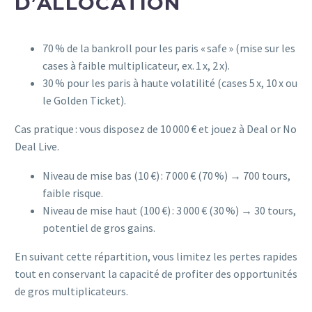
D’ALLOCATION
70 % de la bankroll pour les paris « safe » (mise sur les
cases à faible multiplicateur, ex. 1 x, 2 x).
30 % pour les paris à haute volatilité (cases 5 x, 10 x ou
le Golden Ticket).
Cas pratique : vous disposez de 10 000 € et jouez à Deal or No
Deal Live.
Niveau de mise bas (10 €) : 7 000 € (70 %) → 700 tours,
faible risque.
Niveau de mise haut (100 €) : 3 000 € (30 %) → 30 tours,
potentiel de gros gains.
En suivant cette répartition, vous limitez les pertes rapides
tout en conservant la capacité de profiter des opportunités
de gros multiplicateurs.