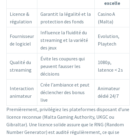
excelle
Licence &
Garantit la légalité et la
Casino A
régulation
protection des fonds
(Malta)
Influence la fluidité du
Fournisseur
Evolution,
streaming et la variété
de logiciel
Playtech
des jeux
Évite les coupures qui
Qualité du
1080p,
peuvent fausser les
streaming
latence < 2 s
décisions
Crée l’ambiance et peut
Interaction
Animateur
déclencher des bonus
animateur
dédié 24/7
live
Premièrement, privilégiez les plateformes disposant d’une
licence reconnue (Malta Gaming Authority, UKGC ou
Gibraltar). Une licence solide assure que le RNG (Random
Number Generator) est audité régulièrement, ce qui se