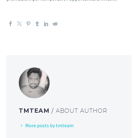
TMTEAM
/ ABOUT AUTHOR
More posts by tmteam