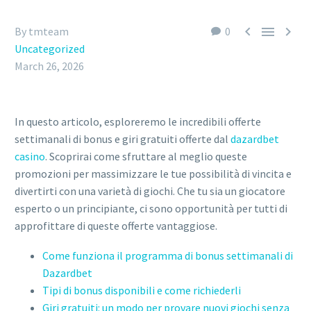



By tmteam
0
Uncategorized
March 26, 2026
In questo articolo, esploreremo le incredibili offerte
settimanali di bonus e giri gratuiti offerte dal
dazardbet
casino
. Scoprirai come sfruttare al meglio queste
promozioni per massimizzare le tue possibilità di vincita e
divertirti con una varietà di giochi. Che tu sia un giocatore
esperto o un principiante, ci sono opportunità per tutti di
approfittare di queste offerte vantaggiose.
Come funziona il programma di bonus settimanali di
Dazardbet
Tipi di bonus disponibili e come richiederli
Giri gratuiti: un modo per provare nuovi giochi senza