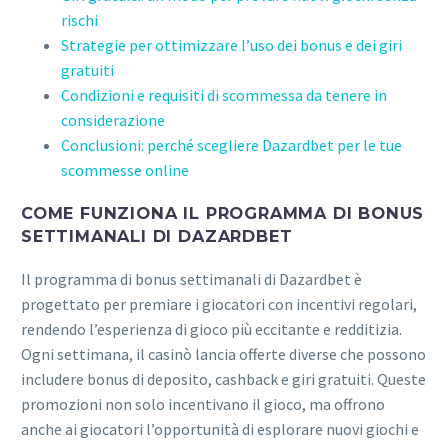
rischi
Strategie per ottimizzare l’uso dei bonus e dei giri
gratuiti
Condizioni e requisiti di scommessa da tenere in
considerazione
Conclusioni: perché scegliere Dazardbet per le tue
scommesse online
COME FUNZIONA IL PROGRAMMA DI BONUS
SETTIMANALI DI DAZARDBET
Il programma di bonus settimanali di Dazardbet è
progettato per premiare i giocatori con incentivi regolari,
rendendo l’esperienza di gioco più eccitante e redditizia.
Ogni settimana, il casinò lancia offerte diverse che possono
includere bonus di deposito, cashback e giri gratuiti. Queste
promozioni non solo incentivano il gioco, ma offrono
anche ai giocatori l’opportunità di esplorare nuovi giochi e