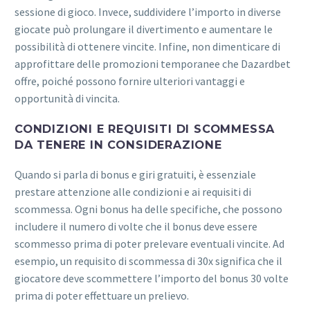
sessione di gioco. Invece, suddividere l’importo in diverse
giocate può prolungare il divertimento e aumentare le
possibilità di ottenere vincite. Infine, non dimenticare di
approfittare delle promozioni temporanee che Dazardbet
offre, poiché possono fornire ulteriori vantaggi e
opportunità di vincita.
CONDIZIONI E REQUISITI DI SCOMMESSA
DA TENERE IN CONSIDERAZIONE
Quando si parla di bonus e giri gratuiti, è essenziale
prestare attenzione alle condizioni e ai requisiti di
scommessa. Ogni bonus ha delle specifiche, che possono
includere il numero di volte che il bonus deve essere
scommesso prima di poter prelevare eventuali vincite. Ad
esempio, un requisito di scommessa di 30x significa che il
giocatore deve scommettere l’importo del bonus 30 volte
prima di poter effettuare un prelievo.