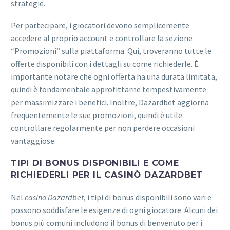
strategie.
Per partecipare, i giocatori devono semplicemente
accedere al proprio account e controllare la sezione
“Promozioni” sulla piattaforma. Qui, troveranno tutte le
offerte disponibili con i dettagli su come richiederle. È
importante notare che ogni offerta ha una durata limitata,
quindi è fondamentale approfittarne tempestivamente
per massimizzare i benefici. Inoltre, Dazardbet aggiorna
frequentemente le sue promozioni, quindi è utile
controllare regolarmente per non perdere occasioni
vantaggiose.
TIPI DI BONUS DISPONIBILI E COME
RICHIEDERLI PER IL CASINÒ DAZARDBET
Nel
casino Dazardbet
, i tipi di bonus disponibili sono vari e
possono soddisfare le esigenze di ogni giocatore. Alcuni dei
bonus più comuni includono il bonus di benvenuto per i