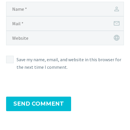
Save my name, email, and website in this browser for
the next time I comment.
SEND COMMENT