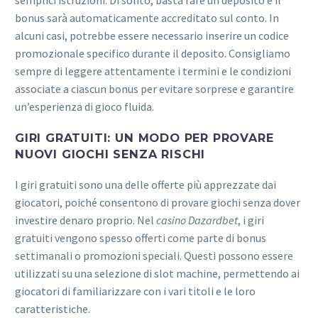
semplici istruzioni. Di solito, basta fare un deposito e il
bonus sarà automaticamente accreditato sul conto. In
alcuni casi, potrebbe essere necessario inserire un codice
promozionale specifico durante il deposito. Consigliamo
sempre di leggere attentamente i termini e le condizioni
associate a ciascun bonus per evitare sorprese e garantire
un’esperienza di gioco fluida.
GIRI GRATUITI: UN MODO PER PROVARE
NUOVI GIOCHI SENZA RISCHI
I giri gratuiti sono una delle offerte più apprezzate dai
giocatori, poiché consentono di provare giochi senza dover
investire denaro proprio. Nel
casino Dazardbet
, i giri
gratuiti vengono spesso offerti come parte di bonus
settimanali o promozioni speciali. Questi possono essere
utilizzati su una selezione di slot machine, permettendo ai
giocatori di familiarizzare con i vari titoli e le loro
caratteristiche.