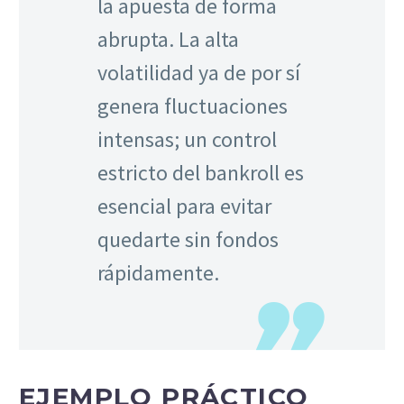
la apuesta de forma
abrupta. La alta
volatilidad ya de por sí
genera fluctuaciones
intensas; un control
estricto del bankroll es
esencial para evitar
quedarte sin fondos
rápidamente.
EJEMPLO PRÁCTICO