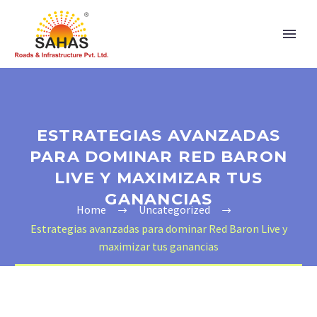
ESTRATEGIAS AVANZADAS
PARA DOMINAR RED BARON
LIVE Y MAXIMIZAR TUS
GANANCIAS
Home
Uncategorized
Estrategias avanzadas para dominar Red Baron Live y
maximizar tus ganancias