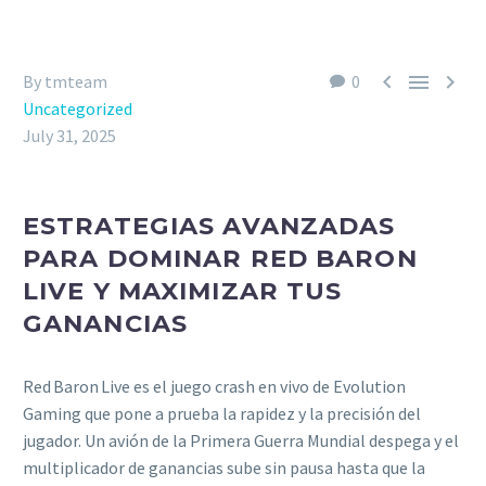



By tmteam
0
Uncategorized
July 31, 2025
ESTRATEGIAS AVANZADAS
PARA DOMINAR RED BARON
LIVE Y MAXIMIZAR TUS
GANANCIAS
Red Baron Live es el juego crash en vivo de Evolution
Gaming que pone a prueba la rapidez y la precisión del
jugador. Un avión de la Primera Guerra Mundial despega y el
multiplicador de ganancias sube sin pausa hasta que la