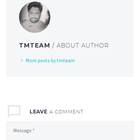
TMTEAM
/ ABOUT AUTHOR
More posts by tmteam
LEAVE
A COMMENT