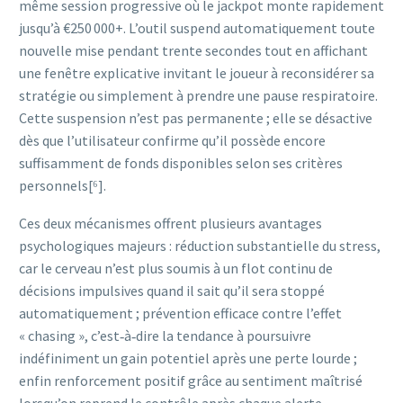
même session progressive où le jackpot monte rapidement
jusqu’à €250 000+. L’outil suspend automatiquement toute
nouvelle mise pendant trente secondes tout en affichant
une fenêtre explicative invitant le joueur à reconsidérer sa
stratégie ou simplement à prendre une pause respiratoire​.
Cette suspension n’est pas permanente ; elle se désactive
dès que l’utilisateur confirme qu’il possède encore
suffisamment de fonds disponibles selon ses critères
personnels​[⁶]​.
Ces deux mécanismes offrent plusieurs avantages
psychologiques majeurs : réduction substantielle du stress,
car le cerveau n’est plus soumis à un flot continu de
décisions impulsives quand il sait qu’il sera stoppé
automatiquement ; prévention efficace contre l’effet
« chasing », c’est‑à‑dire la tendance à poursuivre
indéfiniment un gain potentiel après une perte lourde ;
enfin renforcement positif grâce au sentiment maîtrisé