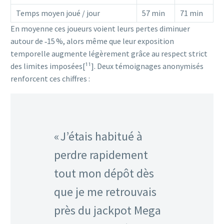
Temps moyen joué / jour
57 min
71 min
En moyenne ces joueurs voient leurs pertes diminuer
autour de ‑15 %, alors même que leur exposition
temporelle augmente légèrement grâce au respect strict
des limites imposées​​[¹¹]​​‌. Deux témoignages anonymisés
renforcent ces chiffres :
« J’étais habitué à
perdre rapidement
tout mon dépôt dès
que je me retrouvais
près du jackpot Mega