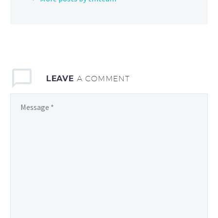
LEAVE
A COMMENT