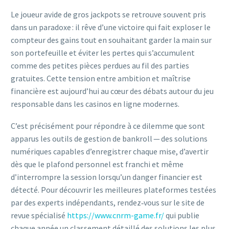
Le joueur avide de gros jackpots se retrouve souvent pris
dans un paradoxe : il rêve d’une victoire qui fait exploser le
compteur des gains tout en souhaitant garder la main sur
son portefeuille et éviter les pertes qui s’accumulent
comme des petites pièces perdues au fil des parties
gratuites. Cette tension entre ambition et maîtrise
financière est aujourd’hui au cœur des débats autour du jeu
responsable dans les casinos en ligne modernes.
C’est précisément pour répondre à ce dilemme que sont
apparus les outils de gestion de bankroll — des solutions
numériques capables d’enregistrer chaque mise, d’avertir
dès que le plafond personnel est franchi et même
d’interrompre la session lorsqu’un danger financier est
détecté. Pour découvrir les meilleures plateformes testées
par des experts indépendants, rendez‑vous sur le site de
revue spécialisé
https://www.cnrm-game.fr/
qui publie
chaque année un classement détaillé des solutions les plus