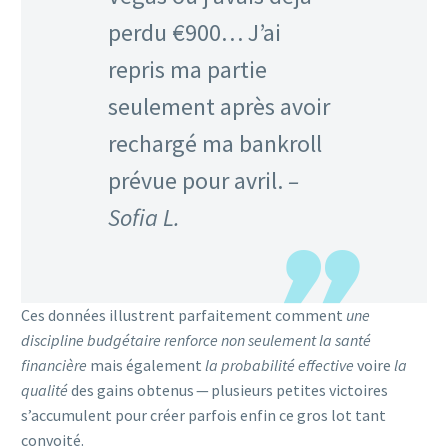
perdu €900… J’ai
repris ma partie
seulement après avoir
rechargé ma bankroll
prévue pour avril.
–
Sofia L.
​
Ces données illustrent parfaitement comment
une
discipline budgétaire renforce non seulement la santé
financière
mais également
la probabilité effective
voire
la
qualité
des gains obtenus — plusieurs petites victoires
s’accumulent pour créer parfois enfin ce gros lot tant
convoité.