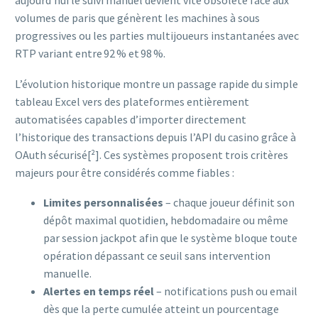
aujourd’hui le suivi manuel devient vite obsolète face aux
volumes de paris que génèrent les machines à sous
progressives ou les parties multijoueurs instantanées avec
RTP variant entre 92 % et 98 %.
L’évolution historique montre un passage rapide du simple
tableau Excel vers des plateformes entièrement
automatisées capables d’importer directement
l’historique des transactions depuis l’API du casino grâce à
OAuth sécurisé​[²]​. Ces systèmes proposent trois critères
majeurs pour être considérés comme fiables :
Limites personnalisées
– chaque joueur définit son
dépôt maximal quotidien, hebdomadaire ou même
par session jackpot afin que le système bloque toute
opération dépassant ce seuil sans intervention
manuelle​.
Alertes en temps réel
– notifications push ou email
dès que la perte cumulée atteint un pourcentage