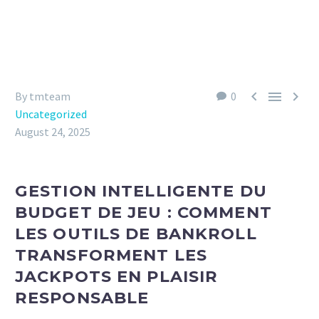



By tmteam
0
Uncategorized
August 24, 2025
GESTION INTELLIGENTE DU
BUDGET DE JEU : COMMENT
LES OUTILS DE BANKROLL
TRANSFORMENT LES
JACKPOTS EN PLAISIR
RESPONSABLE