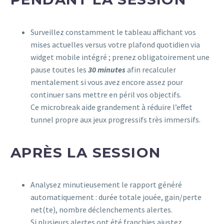
Surveillez constamment le tableau affichant vos
mises actuelles versus votre plafond quotidien via
widget mobile intégré ; prenez obligatoirement une
pause toutes les
30 minutes
afin recalculer
mentalement si vous avez encore assez pour
continuer sans mettre en péril vos objectifs.
Ce microbreak aide grandement à réduire l’effet
tunnel propre aux jeux progressifs très immersifs.
APRÈS LA SESSION
Analysez minutieusement le rapport généré
automatiquement : durée totale jouée, gain/perte
net(te), nombre déclenchements alertes.
Si plusieurs alertes ont été franchies ajustez