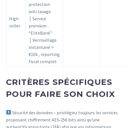
protection
anti‑lavage
High
│ Service
roller
premium
“EliteBank”
│ Verrouillage
instantané >
€10k , reporting
fiscal complet
CRITÈRES SPÉCIFIQUES
POUR FAIRE SON CHOIX
Sécurité des données – privilégiez toujours les services
proposant chiffrement AES‑256 bits ainsi qu’une
authentification forte (2FA) afin que vos informations