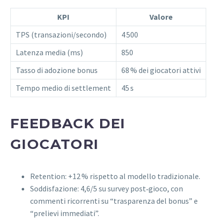
KPI
Valore
TPS (transazioni/secondo)
4 500
Latenza media (ms)
850
Tasso di adozione bonus
68 % dei giocatori attivi
Tempo medio di settlement
45 s
FEEDBACK DEI
GIOCATORI
Retention: +12 % rispetto al modello tradizionale.
Soddisfazione: 4,6/5 su survey post‑gioco, con
commenti ricorrenti su “trasparenza del bonus” e
“prelievi immediati”.