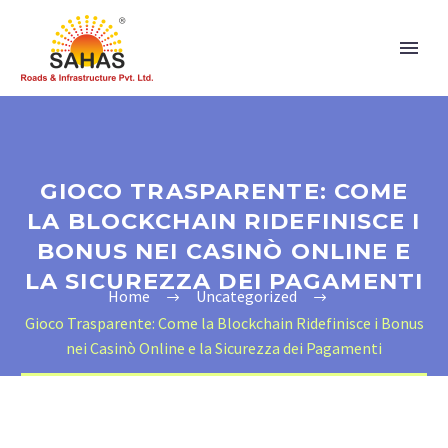
GIOCO TRASPARENTE: COME
LA BLOCKCHAIN RIDEFINISCE I
BONUS NEI CASINÒ ONLINE E
LA SICUREZZA DEI PAGAMENTI
Home
Uncategorized
Gioco Trasparente: Come la Blockchain Ridefinisce i Bonus
nei Casinò Online e la Sicurezza dei Pagamenti