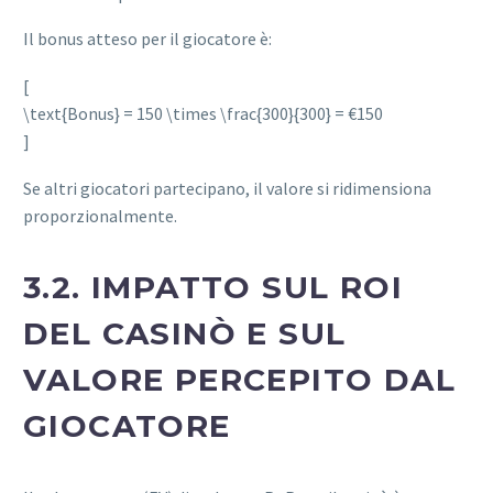
Il bonus atteso per il giocatore è:
[
\text{Bonus} = 150 \times \frac{300}{300} = €150
]
Se altri giocatori partecipano, il valore si ridimensiona
proporzionalmente.
3.2. IMPATTO SUL ROI
DEL CASINÒ E SUL
VALORE PERCEPITO DAL
GIOCATORE