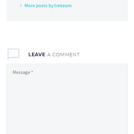
More posts by tmteam
LEAVE
A COMMENT