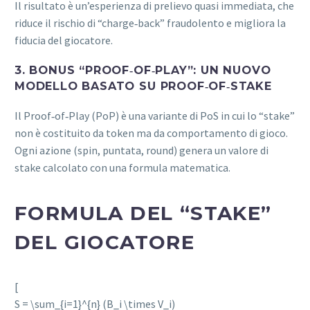
Il risultato è un’esperienza di prelievo quasi immediata, che
riduce il rischio di “charge‑back” fraudolento e migliora la
fiducia del giocatore.
3. BONUS “PROOF‑OF‑PLAY”: UN NUOVO
MODELLO BASATO SU PROOF‑OF‑STAKE
Il Proof‑of‑Play (PoP) è una variante di PoS in cui lo “stake”
non è costituito da token ma da comportamento di gioco.
Ogni azione (spin, puntata, round) genera un valore di
stake calcolato con una formula matematica.
FORMULA DEL “STAKE”
DEL GIOCATORE
[
S = \sum_{i=1}^{n} (B_i \times V_i)