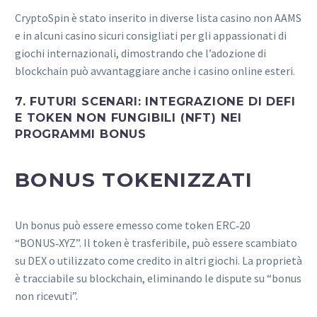
CryptoSpin è stato inserito in diverse lista casino non AAMS
e in alcuni casino sicuri consigliati per gli appassionati di
giochi internazionali, dimostrando che l’adozione di
blockchain può avvantaggiare anche i casino online esteri.
7. FUTURI SCENARI: INTEGRAZIONE DI DEFI
E TOKEN NON FUNGIBILI (NFT) NEI
PROGRAMMI BONUS
BONUS TOKENIZZATI
Un bonus può essere emesso come token ERC‑20
“BONUS‑XYZ”. Il token è trasferibile, può essere scambiato
su DEX o utilizzato come credito in altri giochi. La proprietà
è tracciabile su blockchain, eliminando le dispute su “bonus
non ricevuti”.