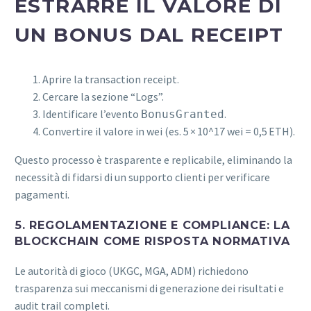
ESTRARRE IL VALORE DI
UN BONUS DAL RECEIPT
Aprire la transaction receipt.
Cercare la sezione “Logs”.
Identificare l’evento
.
BonusGranted
Convertire il valore in wei (es. 5 × 10^17 wei = 0,5 ETH).
Questo processo è trasparente e replicabile, eliminando la
necessità di fidarsi di un supporto clienti per verificare
pagamenti.
5. REGOLAMENTAZIONE E COMPLIANCE: LA
BLOCKCHAIN COME RISPOSTA NORMATIVA
Le autorità di gioco (UKGC, MGA, ADM) richiedono
trasparenza sui meccanismi di generazione dei risultati e
audit trail completi.