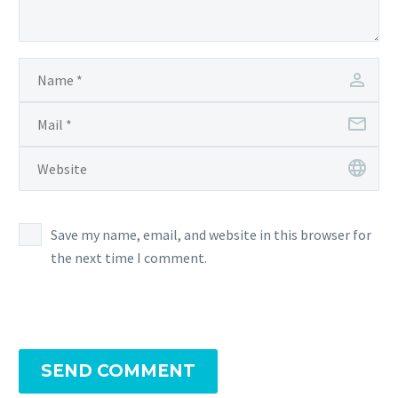
Save my name, email, and website in this browser for
the next time I comment.
SEND COMMENT