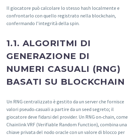
Il giocatore può calcolare lo stesso hash localmente e
confrontarlo con quello registrato nella blockchain,
confermando l’integrità della spin.
1.1. ALGORITMI DI
GENERAZIONE DI
NUMERI CASUALI (RNG)
BASATI SU BLOCKCHAIN
Un RNG centralizzato è gestito da un server che fornisce
valori pseudo‑casuali a partire da un seed segreto; il
giocatore deve fidarsi del provider. Un RNG on‑chain, come
Chainlink VRF (Verifiable Random Function), combina una
chiave privata del nodo oracle con un valore di blocco per