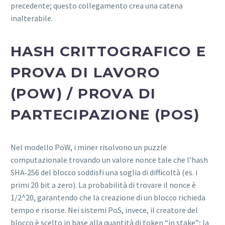
precedente; questo collegamento crea una catena
inalterabile.
HASH CRITTOGRAFICO E
PROVA DI LAVORO
(POW) / PROVA DI
PARTECIPAZIONE (POS)
Nel modello PoW, i miner risolvono un puzzle
computazionale trovando un valore nonce tale che l’hash
SHA‑256 del blocco soddisfi una soglia di difficoltà (es. i
primi 20 bit a zero). La probabilità di trovare il nonce è
1/2^20, garantendo che la creazione di un blocco richieda
tempo e risorse. Nei sistemi PoS, invece, il creatore del
blocco è scelto in base alla quantità di token “in stake”; la