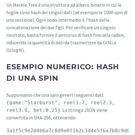
Un Merkle Tree è una struttura ad albero binario in cui le
foglie sono hash dei singoli dati (ad esempio le 1000 spin di
una sessione). Ogni nodo intermedio è l’hash della
concatenazione dei due figli. Per verificare un singolo
risultato, basta fornire il percorso di hash fino alla radice,
riducendo la quantità di dati da trasmettere da O(N) a
O(log N).
ESEMPIO NUMERICO: HASH
DI UNA SPIN
Supponiamo che una spin generi i seguenti dati:
{game:"Starburst", reel1:7, reel2:3,
. La stringa JSON viene
reel3:9, bet:0.25}
convertita in SHA‑256, ottenendo: