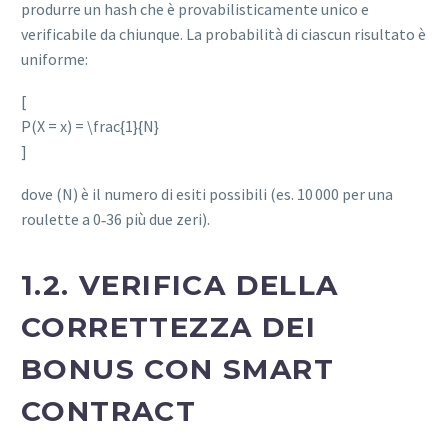
produrre un hash che è provabilisticamente unico e
verificabile da chiunque. La probabilità di ciascun risultato è
uniforme:
[
P(X = x) = \frac{1}{N}
]
dove (N) è il numero di esiti possibili (es. 10 000 per una
roulette a 0‑36 più due zeri).
1.2. VERIFICA DELLA
CORRETTEZZA DEI
BONUS CON SMART
CONTRACT