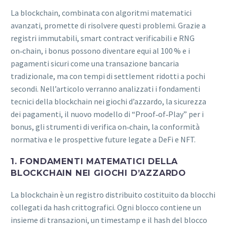
La blockchain, combinata con algoritmi matematici
avanzati, promette di risolvere questi problemi. Grazie a
registri immutabili, smart contract verificabili e RNG
on‑chain, i bonus possono diventare equi al 100 % e i
pagamenti sicuri come una transazione bancaria
tradizionale, ma con tempi di settlement ridotti a pochi
secondi. Nell’articolo verranno analizzati i fondamenti
tecnici della blockchain nei giochi d’azzardo, la sicurezza
dei pagamenti, il nuovo modello di “Proof‑of‑Play” per i
bonus, gli strumenti di verifica on‑chain, la conformità
normativa e le prospettive future legate a DeFi e NFT.
1. FONDAMENTI MATEMATICI DELLA
BLOCKCHAIN NEI GIOCHI D’AZZARDO
La blockchain è un registro distribuito costituito da blocchi
collegati da hash crittografici. Ogni blocco contiene un
insieme di transazioni, un timestamp e il hash del blocco