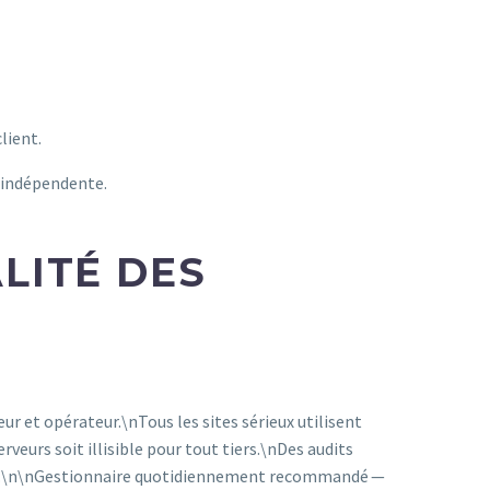
lient.
 indépendente.
ALITÉ DES
r et opérateur.\nTous les sites sérieux utilisent
veurs soit illisible pour tout tiers.\nDes audits
bs.\n\nGestionnaire quotidiennement recommandé —