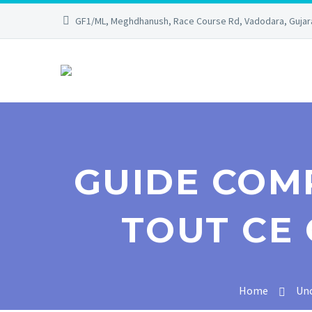
GF1/ML, Meghdhanush, Race Course Rd, Vadodara, Gujar
GUIDE COMP
TOUT CE
Home
Unc