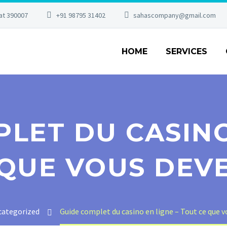
at 390007
+91 98795 31402
sahascompany@gmail.com
HOME
SERVICES
LET DU CASINO
 QUE VOUS DEVE
ategorized
Guide complet du casino en ligne – Tout ce que v