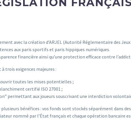
LÉGISLATION FRANÇAIS
llement avec la création d’ARJEL (Autorité Réglementaire des Jeux E
tences aux paris sportifs et paris hippiques numériques.
sparence financière ainsi qu’une protection efficace contre l’addic
à trois exigences majeures :
ouvrir toutes les mises potentielles ;
lanchiment certifié ISO 27001 ;
ion” permettant aux joueurs souscrivant une interdiction volontair
r plusieurs bénéfices : vos fonds sont stockés séparément dans des
diateur nommé par l’État français et chaque opération bancaire es