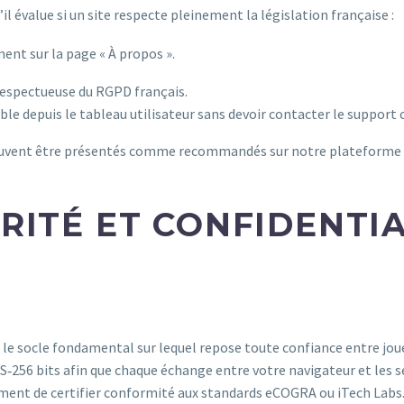
il évalue si un site respecte pleinement la législation française :
ment sur la page « À propos ».
espectueuse du RGPD français.
ible depuis le tableau utilisateur sans devoir contacter le support c
 peuvent être présentés comme recommandés sur notre plateforme
URITÉ ET CONFIDENTI
le socle fondamental sur lequel repose toute confiance entre joueu
‑256 bits afin que chaque échange entre votre navigateur et les ser
ment de certifier conformité aux standards eCOGRA ou iTech La