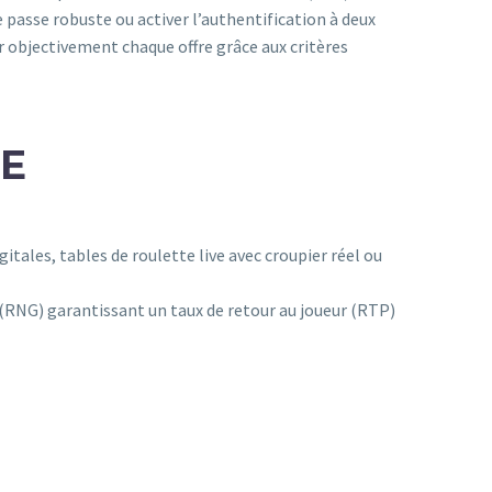
passe robuste ou activer l’authentification à deux
 objectivement chaque offre grâce aux critères
NE
itales, tables de roulette live avec croupier réel ou
ié (RNG) garantissant un taux de retour au joueur (RTP)