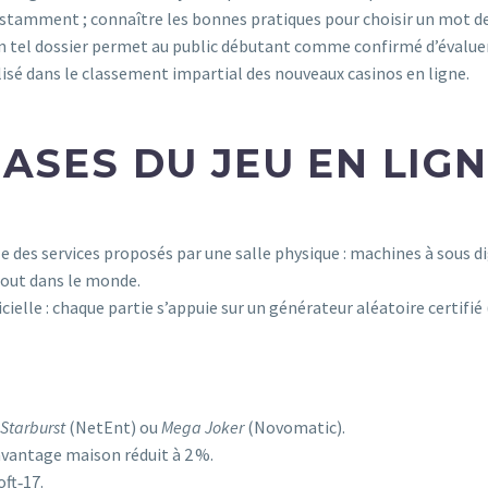
tamment ; connaître les bonnes pratiques pour choisir un mot de 
un tel dossier permet au public débutant comme confirmé d’évaluer
isé dans le classement impartial des nouveaux casinos en ligne.
BASES DU JEU EN LIG
 des services proposés par une salle physique : machines à sous dig
tout dans le monde.
icielle : chaque partie s’appuie sur un générateur aléatoire certif
Starburst
(NetEnt) ou
Mega Joker
(Novomatic).
avantage maison réduit à 2 %.
oft‑17.