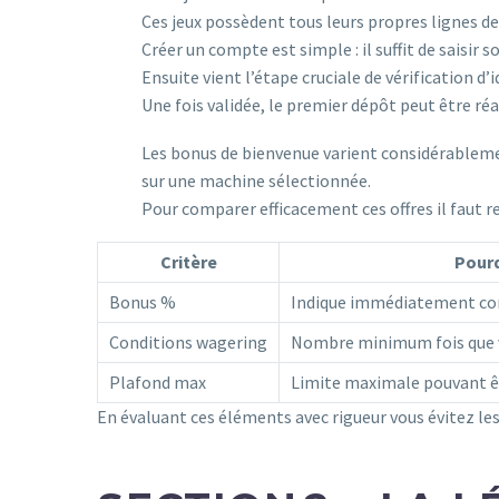
Ces jeux possèdent tous leurs propres lignes de
Créer un compte est simple : il suffit de saisir 
Ensuite vient l’étape cruciale de vérification d’
Une fois validée, le premier dépôt peut être ré
Les bonus de bienvenue varient considérablemen
sur une machine sélectionnée.
Pour comparer efficacement ces offres il faut r
Critère
Pourq
Bonus %
Indique immédiatement co
Conditions wagering
Nombre minimum fois que vo
Plafond max
Limite maximale pouvant êt
En évaluant ces éléments avec rigueur vous évitez les