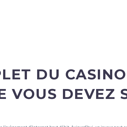
LET DU CASINO 
E VOUS DEVEZ 