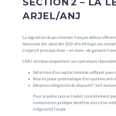
SECTION 2 – LA 
ARJEL/ANJ
La régulation du jeu internet français débute officie
Nationale des Jeux) dès 2020 afin d’élargir ses compé
L’objectif principal était —et reste—de garantir tran
L’ANJ attribue uniquement aux opérateurs répondant 
Détention d’un capital minimal suffisant pour c
Mise en place systématique d’un système anti‑b
Adoption obligatoire du dispositif “self‑exclus
Pour le public cela se traduit concrètement pa
contestation juridique bénéficie alors d’un mé
irrégularité fiscale.