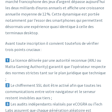
marché francophone des jeux d’argent dépasse aujourd’hui
les deux milliards d’euros annuels et affiche une croissance
annuelle moyenne de 12 %. Cette dynamique est portée
notamment par l’essor des smartphones qui permettent
désormais une expérience quasi identique à celle des
terminaux desktop.
Avant toute inscription il convient toutefois de vérifier
trois points cruciaux :
La licence délivrée par une autorité reconnue (ANJ ou
Malta Gaming Authority) garantit que l’opérateur respecte
des normes strictes tant sur le plan juridique que technique
;
Le chiffrement SSL doit être activé afin que toutes les
communications entre votre navigateur et le serveur
restent invisibles aux tiers ;
Les audits indépendants réalisés par eCOGRA ou iTech
Labs assurent que chaque génération aléatoire est