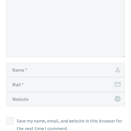
Save my name, email, and website in this browser for
the next time I comment.