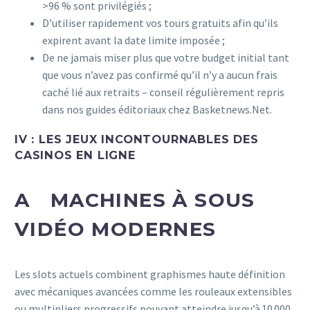
>96 % sont privilégiés ;
D’utiliser rapidement vos tours gratuits afin qu’ils
expirent avant la date limite imposée ;
De ne jamais miser plus que votre budget initial tant
que vous n’avez pas confirmé qu’il n’y a aucun frais
caché lié aux retraits – conseil régulièrement repris
dans nos guides éditoriaux chez Basketnews.Net.
IV : LES JEUX INCONTOURNABLES DES
CASINOS EN LIGNE
A MACHINES À SOUS
VIDÉO MODERNES
Les slots actuels combinent graphismes haute définition
avec mécaniques avancées comme les rouleaux extensibles
ou multipliers progressifs pouvant atteindre jusqu’à 10 000