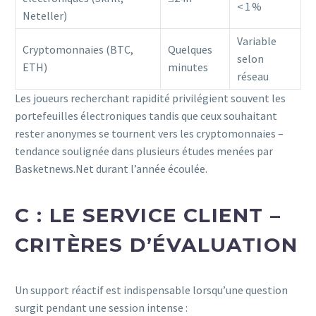
< 1 %
Neteller)
Variable
Cryptomonnaies (BTC,
Quelques
selon
ETH)
minutes
réseau
Les joueurs recherchant rapidité privilégient souvent les
portefeuilles électroniques tandis que ceux souhaitant
rester anonymes se tournent vers les cryptomonnaies –
tendance soulignée dans plusieurs études menées par
Basketnews.Net durant l’année écoulée.
C : LE SERVICE CLIENT –
CRITÈRES D’ÉVALUATION
Un support réactif est indispensable lorsqu’une question
surgit pendant une session intense :