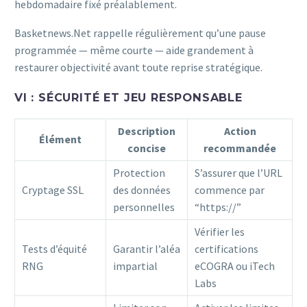
hebdomadaire fixé préalablement.
Basketnews.Net rappelle régulièrement qu’une pause
programmée — même courte — aide grandement à
restaurer objectivité avant toute reprise stratégique.
VI : SÉCURITÉ ET JEU RESPONSABLE
Description
Action
Élément
concise
recommandée
Protection
S’assurer que l’URL
Cryptage SSL
des données
commence par
personnelles
“https://”
Vérifier les
Tests d’équité
Garantir l’aléa
certifications
RNG
impartial
eCOGRA ou iTech
Labs