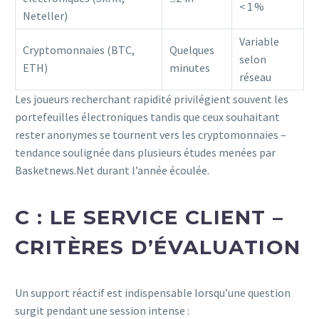
< 1 %
Neteller)
Variable
Cryptomonnaies (BTC,
Quelques
selon
ETH)
minutes
réseau
Les joueurs recherchant rapidité privilégient souvent les
portefeuilles électroniques tandis que ceux souhaitant
rester anonymes se tournent vers les cryptomonnaies –
tendance soulignée dans plusieurs études menées par
Basketnews.Net durant l’année écoulée.
C : LE SERVICE CLIENT –
CRITÈRES D’ÉVALUATION
Un support réactif est indispensable lorsqu’une question
surgit pendant une session intense :