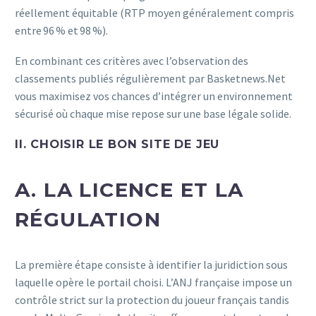
réellement équitable (RTP moyen généralement compris
entre 96 % et 98 %).
En combinant ces critères avec l’observation des
classements publiés régulièrement par Basketnews.Net
vous maximisez vos chances d’intégrer un environnement
sécurisé où chaque mise repose sur une base légale solide.
II. CHOISIR LE BON SITE DE JEU
A. LA LICENCE ET LA
RÉGULATION
La première étape consiste à identifier la juridiction sous
laquelle opère le portail choisi. L’ANJ française impose un
contrôle strict sur la protection du joueur français tandis