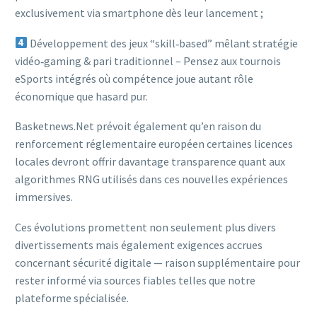
exclusivement via smartphone dès leur lancement ;
Développement des jeux “skill‑based” mêlant stratégie
vidéo‑gaming & pari traditionnel – Pensez aux tournois
eSports intégrés où compétence joue autant rôle
économique que hasard pur.
Basketnews.Net prévoit également qu’en raison du
renforcement réglementaire européen certaines licences
locales devront offrir davantage transparence quant aux
algorithmes RNG utilisés dans ces nouvelles expériences
immersives.
Ces évolutions promettent non seulement plus divers
divertissements mais également exigences accrues
concernant sécurité digitale — raison supplémentaire pour
rester informé via sources fiables telles que notre
plateforme spécialisée.