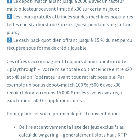
Le dépôt‑match allant jusqu’à 2000 € avec un facteur
multiplicateur souvent limité à x30 sur certains jeux ;
Les tours gratuits attribués sur des machines populaires
telles que Starburst ou Gonzo’s Quest pendant vingt‑et‑un
jours ;
Le cash‑back quotidien offrant jusqu’à‑15 % du net perdu
récupéré sous forme de crédit jouable.
Ces offres s’accompagnent toujours d’une condition dite
« playthrough » : votre mise totale doit atteindre entre x20
et x40 selon l’opérateur avant tout retrait possible. Par
exemple un bonus dépôt‑match 100 % /500 € avec x30
requiert donc au moins 15 000 € misés si vous avez reçu
exactement 500 € supplémentaires.
Pour optimiser votre premier dépôt il convient donc :
De lire attentivement la liste des jeux exclusifs au
calcul du wagering – généralement slots haut RTP