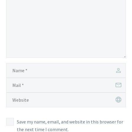
Save my name, email, and website in this browser for
the next time I comment.