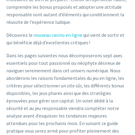
comprendre les bonus proposés et adopter une attitude
responsable sont autant d’éléments qui conditionnent la
réussite de l’expérience ludique.
Découvrez le
nouveau casino en ligne
qui vient de sortir et
qui bénéficie déjà d’excellentes critiques !
Dans les pages suivantes nous décomposerons sept axes
essentiels pour tout passionné ou néophyte désireux de
naviguer sereinement dans cet univers numérique. Nous
aborderons les raisons fondamentales du jeu en ligne, les
critères pour sélectionner un site sûr, les différents bonus
disponibles, les jeux phares ainsi que des stratégies
éprouvées pour gérer son capital. Un volet dédié à la
sécurité et au jeu responsable viendra compléter notre
analyse avant d’esquisser les tendances majeures
attendues pour les prochains mois. En suivant ce guide
pratique vous serez armé pour profiter pleinement des