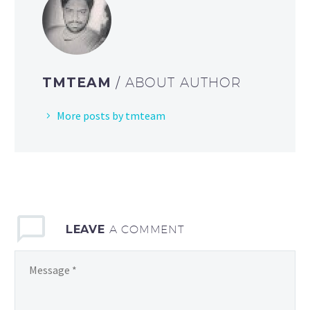
TMTEAM
/ ABOUT AUTHOR
More posts by tmteam
LEAVE
A COMMENT