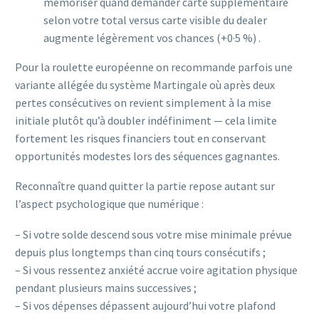
mémoriser quand demander carte supplémentaire
selon votre total versus carte visible du dealer
augmente légèrement vos chances (+0·5 %) .
Pour la roulette européenne on recommande parfois une
variante allégée du système Martingale où après deux
pertes consécutives on revient simplement à la mise
initiale plutôt qu’à doubler indéfiniment — cela limite
fortement les risques financiers tout en conservant
opportunités modestes lors des séquences gagnantes.
Reconnaître quand quitter la partie repose autant sur
l’aspect psychologique que numérique :
– Si votre solde descend sous votre mise minimale prévue
depuis plus longtemps than cinq tours consécutifs ;
– Si vous ressentez anxiété accrue voire agitation physique
pendant plusieurs mains successives ;
– Si vos dépenses dépassent aujourd’hui votre plafond