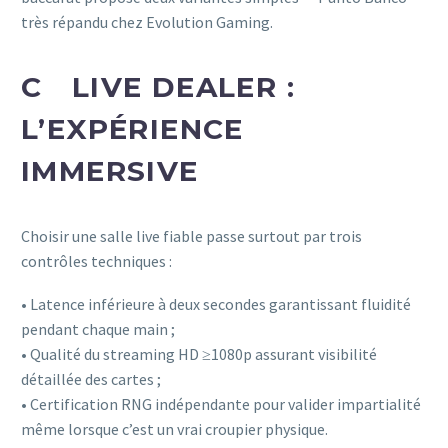
très répandu chez Evolution Gaming.
C LIVE DEALER :
L’EXPÉRIENCE
IMMERSIVE
Choisir une salle live fiable passe surtout par trois
contrôles techniques :
• Latence inférieure à deux secondes garantissant fluidité
pendant chaque main ;
• Qualité du streaming HD ≥1080p assurant visibilité
détaillée des cartes ;
• Certification RNG indépendante pour valider impartialité
même lorsque c’est un vrai croupier physique.