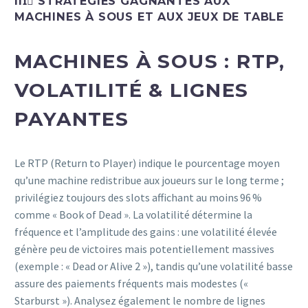
III️⃣ STRATÉGIES GAGNANTES AUX
MACHINES À SOUS ET AUX JEUX DE TABLE
MACHINES À SOUS : RTP,
VOLATILITÉ & LIGNES
PAYANTES
Le RTP (Return to Player) indique le pourcentage moyen
qu’une machine redistribue aux joueurs sur le long terme ;
privilégiez toujours des slots affichant au moins 96 %
comme « Book of Dead ». La volatilité détermine la
fréquence et l’amplitude des gains : une volatilité élevée
génère peu de victoires mais potentiellement massives
(exemple : « Dead or Alive 2 »), tandis qu’une volatilité basse
assure des paiements fréquents mais modestes («
Starburst »). Analysez également le nombre de lignes