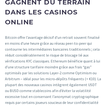
GAGNENT DU TERRAIN
DANS LES CASINOS
ONLINE
Bitcoin offre l’avantage décisif d’un retrait souvent finalisé
en moins d’une heure grâce au réseau peer‑to‑peer qui
contourne les intermédiaires bancaires traditionnels ; cela
réduit considérablement le risque de blocage lié aux
vérifications KYC classiques. Ethereum bénéficie quant à lui
d’une structure tarifaire moindre grâce aux frais “gas”
optimisés par les solutions Layer‑2 comme Optimism ou
Arbitrum – idéal pour les micro‑dépôts fréquents (< €10). La
plupart des nouveaux casinos intègrent également USDT
ou BUSD comme stablecoins afin d’éviter la volatilité
excessive tout en conservant l’anonymat cryptographique
requis par certains joueurs soucieux de leur confidentialité