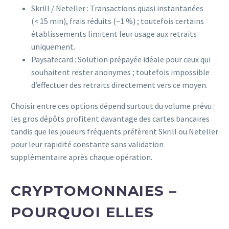
Skrill / Neteller : Transactions quasi instantanées
(< 15 min), frais réduits (~1 %) ; toutefois certains
établissements limitent leur usage aux retraits
uniquement.
Paysafecard : Solution prépayée idéale pour ceux qui
souhaitent rester anonymes ; toutefois impossible
d’effectuer des retraits directement vers ce moyen.
Choisir entre ces options dépend surtout du volume prévu :
les gros dépôts profitent davantage des cartes bancaires
tandis que les joueurs fréquents préfèrent Skrill ou Neteller
pour leur rapidité constante sans validation
supplémentaire après chaque opération.
CRYPTOMONNAIES –
POURQUOI ELLES