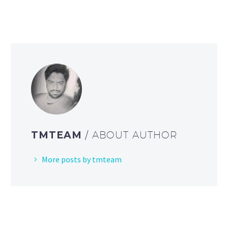
TMTEAM
/ ABOUT AUTHOR
More posts by tmteam