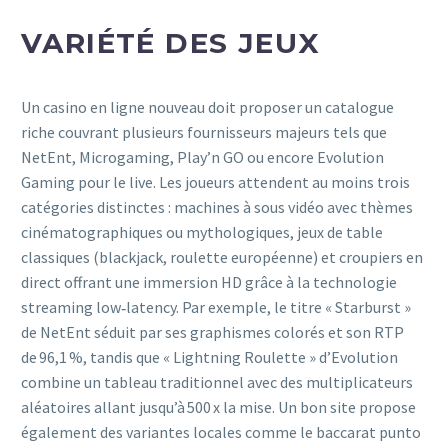
VARIÉTÉ DES JEUX
Un casino en ligne nouveau doit proposer un catalogue
riche couvrant plusieurs fournisseurs majeurs tels que
NetEnt, Microgaming, Play’n GO ou encore Evolution
Gaming pour le live. Les joueurs attendent au moins trois
catégories distinctes : machines à sous vidéo avec thèmes
cinématographiques ou mythologiques, jeux de table
classiques (blackjack, roulette européenne) et croupiers en
direct offrant une immersion HD grâce à la technologie
streaming low‑latency. Par exemple, le titre « Starburst »
de NetEnt séduit par ses graphismes colorés et son RTP
de 96,1 %, tandis que « Lightning Roulette » d’Evolution
combine un tableau traditionnel avec des multiplicateurs
aléatoires allant jusqu’à 500 x la mise. Un bon site propose
également des variantes locales comme le baccarat punto