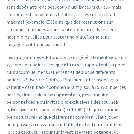
sans dépôt attirent beaucoup d’utilisateurs curieux mais
comportent souvent des limites strictes sur le retrait
maximal (exemple €50) ainsi que des restrictions sur
certaines machines à sous haute volatilité ; ils restent
néanmoins utiles pour tester une plateforme sans
engagement financier initiale.
Les programmes VIP fonctionnent généralement selon un
système par points : chaque €10 misés rapportent un point
qui s’accumule mensuellement et débloque différents
paliers (« Silver », « Gold », « Platinum »). Les avantages
varient – cash‑back quotidien allant jusqu’à 15 % sur pertes
nettes, limites de mise augmentées, gestionnaire
personnel dédié ou invitations exclusives à des tournois
privés avec prize‑pool élevé (> €10 000). Un programme
bien structuré indique clairement combien il faut jouer
pour passer au niveau suivant afin d’éviter toute ambiguïté
lors du calcul du retour sur investissement potentiel du