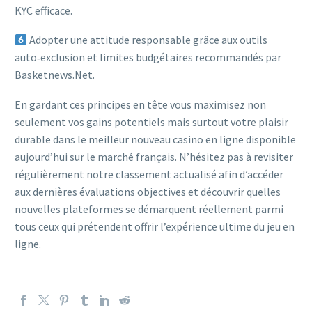
KYC efficace.
Adopter une attitude responsable grâce aux outils
auto‑exclusion et limites budgétaires recommandés par
Basketnews.Net.
En gardant ces principes en tête vous maximisez non
seulement vos gains potentiels mais surtout votre plaisir
durable dans le meilleur nouveau casino en ligne disponible
aujourd’hui sur le marché français. N’hésitez pas à revisiter
régulièrement notre classement actualisé afin d’accéder
aux dernières évaluations objectives et découvrir quelles
nouvelles plateformes se démarquent réellement parmi
tous ceux qui prétendent offrir l’expérience ultime du jeu en
ligne.