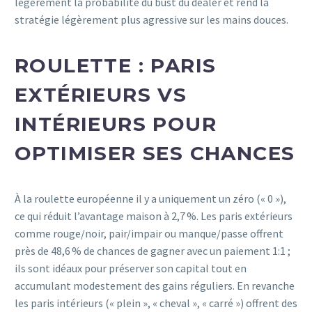
légèrement la probabilité du bust du dealer et rend la
stratégie légèrement plus agressive sur les mains douces.
ROULETTE : PARIS
EXTÉRIEURS VS
INTÉRIEURS POUR
OPTIMISER SES CHANCES
À la roulette européenne il y a uniquement un zéro (« 0 »),
ce qui réduit l’avantage maison à 2,7 %. Les paris extérieurs
comme rouge/noir, pair/impair ou manque/passe offrent
près de 48,6 % de chances de gagner avec un paiement 1:1 ;
ils sont idéaux pour préserver son capital tout en
accumulant modestement des gains réguliers. En revanche
les paris intérieurs (« plein », « cheval », « carré ») offrent des