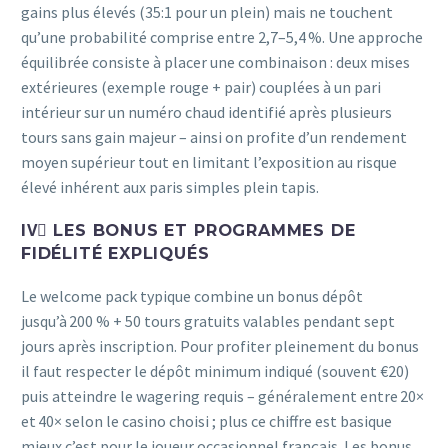
gains plus élevés (35:1 pour un plein) mais ne touchent
qu’une probabilité comprise entre 2,7–5,4 %. Une approche
équilibrée consiste à placer une combinaison : deux mises
extérieures (exemple rouge + pair) couplées à un pari
intérieur sur un numéro chaud identifié après plusieurs
tours sans gain majeur – ainsi on profite d’un rendement
moyen supérieur tout en limitant l’exposition au risque
élevé inhérent aux paris simples plein tapis.
IV️⃣ LES BONUS ET PROGRAMMES DE
FIDÉLITÉ EXPLIQUÉS
Le welcome pack typique combine un bonus dépôt
jusqu’à 200 % + 50 tours gratuits valables pendant sept
jours après inscription. Pour profiter pleinement du bonus
il faut respecter le dépôt minimum indiqué (souvent €20)
puis atteindre le wagering requis – généralement entre 20×
et 40× selon le casino choisi ; plus ce chiffre est basique
mieux c’est pour le joueur occasionnel français. Les bonus