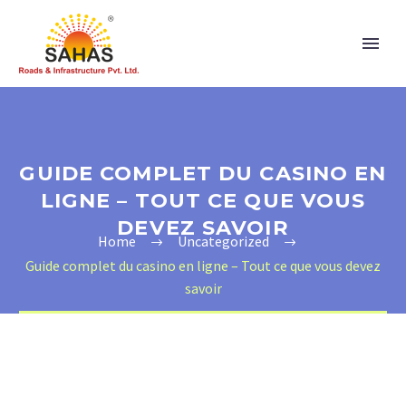
GUIDE COMPLET DU CASINO EN
LIGNE – TOUT CE QUE VOUS
DEVEZ SAVOIR
Home
Uncategorized
Guide complet du casino en ligne – Tout ce que vous devez
savoir