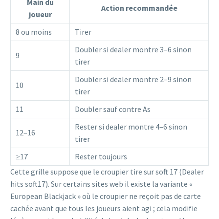
Main du
Action recommandée
joueur
8 ou moins
Tirer
Doubler si dealer montre 3–6 sinon
9
tirer
Doubler si dealer montre 2–9 sinon
10
tirer
11
Doubler sauf contre As
Rester si dealer montre 4–6 sinon
12–16
tirer
≥17
Rester toujours
Cette grille suppose que le croupier tire sur soft 17 (Dealer
hits soft17). Sur certains sites web il existe la variante «
European Blackjack » où le croupier ne reçoit pas de carte
cachée avant que tous les joueurs aient agi ; cela modifie