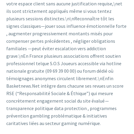
votre espace client sans aucune justification requise,\net
ils sont strictement appliqués même si vous tentez
plusieurs sessions distinctes.\n\nReconnaître tôt les
signes classiques—jouer sous influence émotionnelle forte
, augmenter progressivement montants misés pour
compenser pertes précédentes , négliger obligations
familiales —peut éviter escalation vers addiction
grave.\nEn France plusieurs associations offrent soutien
professionnel telque S.O.S Joueurs accessible via hotline
nationale gratuite (09 69 39 00 00) ou forum dédié où
témoignages anonymes circulent librement.\nEnfin
Basketnews.Net intègre dans chacune ses revues un score
RSE (“Responsabilité Sociale & Éthique”) qui mesure
concrètement engagement social du site évalué —
transparence politique data protection , programmes
prévention gambling problématique & initiatives
caritatives liées au secteur gaming numérique.