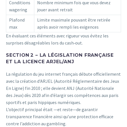
Conditions
Nombre minimum fois que vous devez
wagering
jouer avant retrait
Plafond
Limite maximale pouvant être retirée
max
après avoir rempli les exigences
En évaluant ces éléments avec rigueur vous évitez les
surprises désagréables lors du cash‑out.
SECTION 2 – LA LÉGISLATION FRANÇAISE
ET LA LICENCE ARJEL/ANJ
La régulation du jeu internet français débute officiellement
avec la création d’ARJEL (Autorité Réglementaire des Jeux
En Ligne) fin 2010 ; elle devient ANJ (Autorité Nationale
des Jeux) dès 2020 afin d’élargir ses compétences aux paris
sportifs et paris hippiques numériques.
L’objectif principal était —et reste—de garantir
transparence financière ainsi qu’une protection efficace
contre l’addiction au gambling.