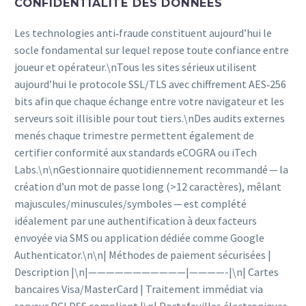
CONFIDENTIALITÉ DES DONNÉES
Les technologies anti‑fraude constituent aujourd’hui le
socle fondamental sur lequel repose toute confiance entre
joueur et opérateur.\nTous les sites sérieux utilisent
aujourd’hui le protocole SSL/TLS avec chiffrement AES‑256
bits afin que chaque échange entre votre navigateur et les
serveurs soit illisible pour tout tiers.\nDes audits externes
menés chaque trimestre permettent également de
certifier conformité aux standards eCOGRA ou iTech
Labs.\n\nGestionnaire quotidiennement recommandé — la
création d’un mot de passe long (>12 caractères), mêlant
majuscules/minuscules/symboles — est complété
idéalement par une authentification à deux facteurs
envoyée via SMS ou application dédiée comme Google
Authenticator.\n\n| Méthodes de paiement sécurisées |
Description |\n|———————————|————-|\n| Cartes
bancaires Visa/MasterCard | Traitement immédiat via
serveur PCI DSS compliant |\n| Portefeuilles électroniques