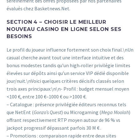
sereinement des offres proposées par nos partenaires
évalués chez Basketnews.Net.
SECTION 4 – CHOISIR LE MEILLEUR
NOUVEAU CASINO EN LIGNE SELON SES
BESOINS
Le profil du joueur influence fortement son choix final.\nUn
casual cherche avant tout une interface intuitive et des
bonus modestes tandis qu’un high‑roller privilégie limites
élevées sur dépôts ainsi qu’un service VIP dédié disponible
jour/nuit.\nVoici quelques critères décisifs classés selon
trois axes principaux:\n\n- Profil : budget mensuel moyen
<100 €, entre 100 €–1000 € ou >1000 €.
– Catalogue : présence privilégiée éditeurs reconnus tels
que NetEnt (
Gonzo’s Quest
) ou Microgaming (
Mega Moolah
)
offrant respectivement RTP moyen autour de 96 % vs
jackpot progressif dépassant parfois 30 M € .
– Promotions : comparaison rapide entre deux sites