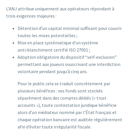
L’ANJ attribue uniquement aux opérateurs répondant à
trois exigences majeures :
Détention d’un capital minimal suffisant pour couvrir
toutes les mises potentielles ;
Mise en place systématique d’un système
anti‑blanchiment certifié ISO 27001 ;
Adoption obligatoire du dispositif “self‑exclusion”
permettant aux joueurs souscrivant une interdiction
volontaire pendant jusqu’à cinq ans.
Pour le public cela se traduit concrètement par
plusieurs bénéfices : vos fonds sont stockés
séparément dans des comptes dédiés (« trust
accounts »), toute contestation juridique bénéficie
alors d’un médiateur nommé par l’État français et
chaque opération bancaire est auditée régulièrement
afin d’éviter toute irrégularité fiscale.