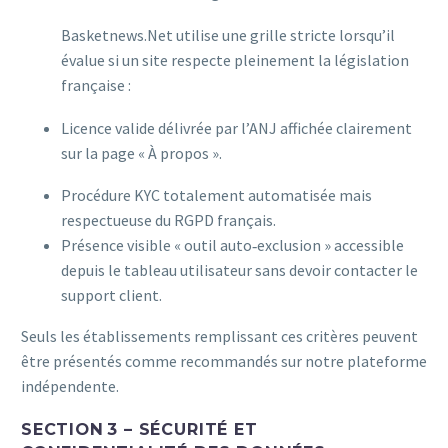
Basketnews.Net utilise une grille stricte lorsqu’il
évalue si un site respecte pleinement la législation
française :
Licence valide délivrée par l’ANJ affichée clairement
sur la page « À propos ».
Procédure KYC totalement automatisée mais
respectueuse du RGPD français.
Présence visible « outil auto‑exclusion » accessible
depuis le tableau utilisateur sans devoir contacter le
support client.
Seuls les établissements remplissant ces critères peuvent
être présentés comme recommandés sur notre plateforme
indépendente.
SECTION 3 – SÉCURITÉ ET