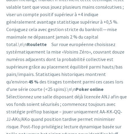
valable tant que vous jouez plusieurs mains consécutives ;
viser un compte positif supérieur à +4 indique
généralement avantage statistique supérieur à +0,5 %.
Conjuguez cela avec gestion stricte du bankroll — mise
maximale ne dépassant jamais 2 % du capital
total.\n\n
Roulette
Sur roue européenne choisissez
systématiquement la mise «​Voisins Zéro​», couvrant douze
numéros adjacents dont la probabilité collective est
supérieure grâce au placement équilibré parmi hauts/bas
pairs/impairs. Statistiques historiques montrent
qu’environ
45 %
des tirages tombent parmi ces cases lors
d’une série courte (<25 spins).\n\n
Poker online
Sélectionnez une salle disposant déjà licencée ANJ afin que
vos fonds soient sécurisés ; commencez toujours avec
stratégie préflop basique ­– jouer uniquement AA‐KK‐QQ‐
JJ‐AKs/AKo quand position tardive permet minimiser
risque. Post‑flop privilégiez lecture dynamique basée sur