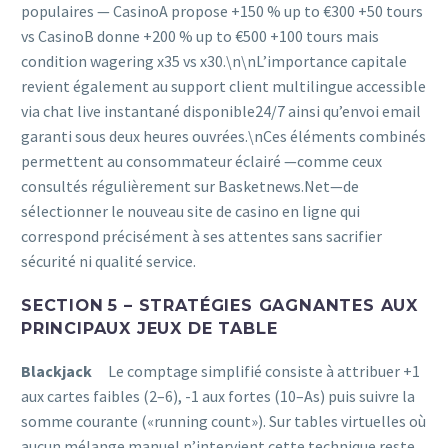
populaires — CasinoA propose +150 % up to €300 +50 tours
vs CasinoB donne +200 % up to €500 +100 tours mais
condition wagering x35 vs x30.\n\nL’importance capitale
revient également au support client multilingue accessible
via chat live instantané disponible24/7 ainsi qu’envoi email
garanti sous deux heures ouvrées.\nCes éléments combinés
permettent au consommateur éclairé —comme ceux
consultés régulièrement sur Basketnews.Net—de
sélectionner le nouveau site de casino en ligne qui
correspond précisément à ses attentes sans sacrifier
sécurité ni qualité service.
SECTION 5 – STRATÉGIES GAGNANTES AUX
PRINCIPAUX JEUX DE TABLE
Blackjack
Le comptage simplifié consiste à attribuer +1
aux cartes faibles (2–6), -1 aux fortes (10–As) puis suivre la
somme courante («​running count​»). Sur tables virtuelles où
aucun mélange manuel n’intervient cette technique reste