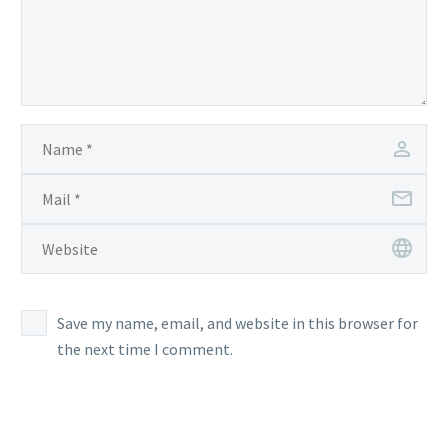
Save my name, email, and website in this browser for
the next time I comment.