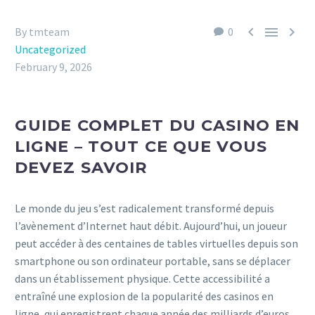



By tmteam
0
Uncategorized
February 9, 2026
GUIDE COMPLET DU CASINO EN
LIGNE – TOUT CE QUE VOUS
DEVEZ SAVOIR
Le monde du jeu s’est radicalement transformé depuis
l’avènement d’Internet haut débit. Aujourd’hui, un joueur
peut accéder à des centaines de tables virtuelles depuis son
smartphone ou son ordinateur portable, sans se déplacer
dans un établissement physique. Cette accessibilité a
entraîné une explosion de la popularité des casinos en
ligne, qui enregistrent chaque année des milliards d’euros