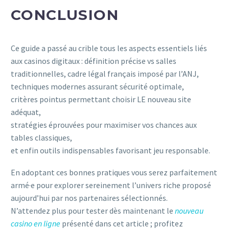
CONCLUSION
Ce guide a passé au crible tous les aspects essentiels liés
aux casinos digitaux : définition précise vs salles
traditionnelles, cadre légal français imposé par l’ANJ,
techniques modernes assurant sécurité optimale,
critères pointus permettant choisir LE nouveau site
adéquat,
stratégies éprouvées pour maximiser vos chances aux
tables classiques,
et enfin outils indispensables favorisant jeu responsable.​
En adoptant ces bonnes pratiques vous serez parfaitement
armé·e pour explorer sereinement l’univers riche proposé
aujourd’hui par nos partenaires sélectionnés.
N’attendez plus pour tester dès maintenant le
nouveau
casino en ligne
présenté dans cet article ; profitez