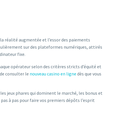
e la réalité augmentée et l’essor des paiements
régulièrement sur des plateformes numériques, attirés
dinateur fixe.
que opérateur selon des critères stricts d’équité et
 de consulter le
nouveau casino en ligne
dès que vous
, les jeux phares qui dominent le marché, les bonus et
pas à pas pour faire vos premiers dépôts l’esprit