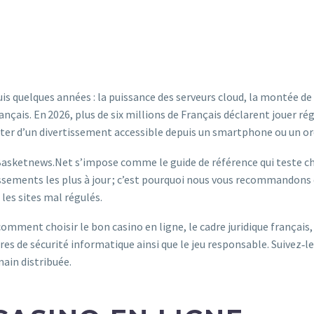
is quelques années : la puissance des serveurs cloud, la montée d
nçais. En 2026, plus de six millions de Français déclarent jouer 
rofiter d’un divertissement accessible depuis un smartphone ou un or
Basketnews.Net s’impose comme le guide de référence qui teste cha
assements les plus à jour ; c’est pourquoi nous vous recommandons
 les sites mal régulés.
comment choisir le bon casino en ligne, le cadre juridique français
 de sécurité informatique ainsi que le jeu responsable. Suivez‑le 
ain distribuée.