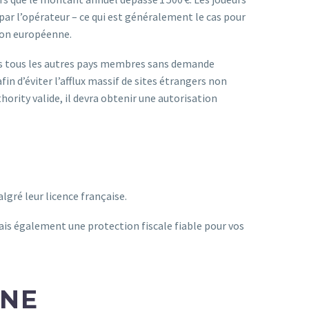
e par l’opérateur – ce qui est généralement le cas pour
nion européenne.
ns tous les autres pays membres sans demande
in d’éviter l’afflux massif de sites étrangers non
ority valide, il devra obtenir une autorisation
lgré leur licence française.
ais également une protection fiscale fiable pour vos
GNE