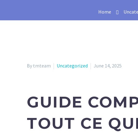
Home
Uncate
By tmteam
Uncategorized
June 14, 2025
GUIDE COMP
TOUT CE QU