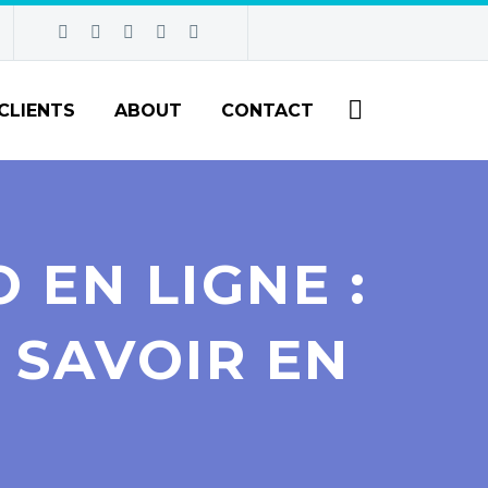
CLIENTS
ABOUT
CONTACT
 EN LIGNE :
 SAVOIR EN