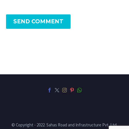
SEND COMMENT
© Copyright - 2022. Sahas Road and Infrastructure Pvt. Ltd.