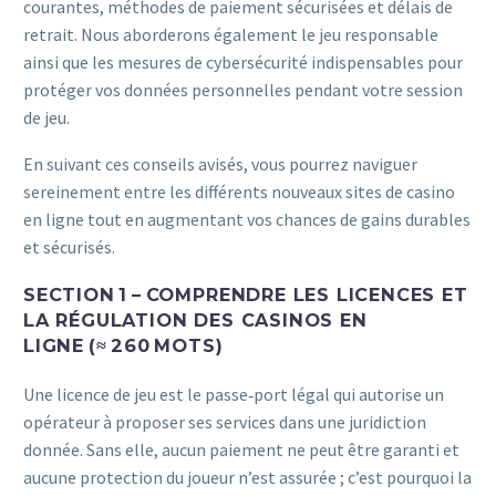
courantes, méthodes de paiement sécurisées et délais de
retrait. Nous aborderons également le jeu responsable
ainsi que les mesures de cybersécurité indispensables pour
protéger vos données personnelles pendant votre session
de jeu.
En suivant ces conseils avisés, vous pourrez naviguer
sereinement entre les différents nouveaux sites de casino
en ligne tout en augmentant vos chances de gains durables
et sécurisés.
SECTION 1 – COMPRENDRE LES LICENCES ET
LA RÉGULATION DES CASINOS EN
LIGNE (≈ 260 MOTS)
Une licence de jeu est le passe‑port légal qui autorise un
opérateur à proposer ses services dans une juridiction
donnée. Sans elle, aucun paiement ne peut être garanti et
aucune protection du joueur n’est assurée ; c’est pourquoi la