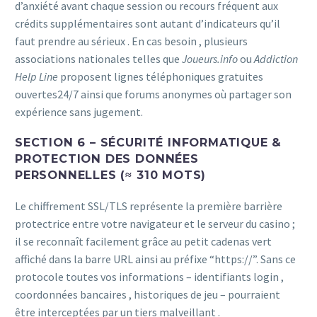
d’anxiété avant chaque session ou recours fréquent aux
crédits supplémentaires sont autant d’indicateurs qu’il
faut prendre au sérieux . En cas besoin , plusieurs
associations nationales telles que
Joueurs.info
ou
Addiction
Help Line
proposent lignes téléphoniques gratuites
ouvertes24/7 ainsi que forums anonymes où partager son
expérience sans jugement.
SECTION 6 – SÉCURITÉ INFORMATIQUE &
PROTECTION DES DONNÉES
PERSONNELLES (≈ 310 MOTS)
Le chiffrement SSL/TLS représente la première barrière
protectrice entre votre navigateur et le serveur du casino ;
il se reconnaît facilement grâce au petit cadenas vert
affiché dans la barre URL ainsi au préfixe “https://”. Sans ce
protocole toutes vos informations – identifiants login ,
coordonnées bancaires , historiques de jeu – pourraient
être interceptées par un tiers malveillant .