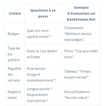
Exemple
Questions à se
Critère
d’évaluation sur
poser
Basketnews.Net
Classement
Quel est mon
Budget
“Meilleurs bonus
capital initial ?
low‑budget”.
Type de
Slots vs Live dealer
Filtre “Top jeux vidéo
jeu
vs Poker
slots”.
préféré
Rapidité
Ai‑je besoin
Tableau “Temps
des
d’argent
moyen retrait”.
retraits
immédiatement ?
Langue parlée ?
Support
Avis utilisateurs
Disponibilité
client
“Service client”.
chat/phone ?