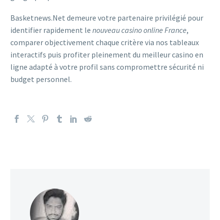
Basketnews.Net demeure votre partenaire privilégié pour
identifier rapidement le
nouveau casino online France
,
comparer objectivement chaque critère via nos tableaux
interactifs puis profiter pleinement du meilleur casino en
ligne adapté à votre profil sans compromettre sécurité ni
budget personnel.