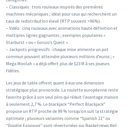
– Classiques : trois rouleaux inspirés des premières
machines mécaniques ; idéal pour ceux qui recherchent un
taux de redistribution élevé (RTP souvent >96%).
– Vidéo : cinq rouleaux avec animations haute définition et
multiples lignes gagnantes ; exemples populaires «
Starburst » ou « Gonzo’s Quest ».
– Jackpots progressifs : chaque mise alimente un pot
commun pouvant atteindre plusieurs millions d’euros ; «
Mega Moolah » a déjà offert plus de $23 M à ses joueurs
fidèles.
Les jeux de table offrent quant à eux une dimension
stratégique plus prononcée. La roulette européenne reste
favorite grâce à son seul zéro qui réduit l’avantage maison
à seulement 2,7 %. Le blackjack “Perfect Blackjack”
propose un RTP proche de 99 % lorsqu’on suit la stratégie
optimale ; plusieurs variantes comme “Spanish 21” ou
“Double Exposure” sont répertoriées sur Basketnews.Net