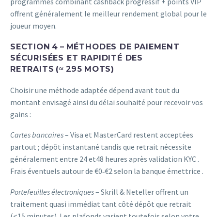
programmes combinant cashback progressif + points VIP
offrent généralement le meilleur rendement global pour le
joueur moyen.
SECTION 4 – MÉTHODES DE PAIEMENT
SÉCURISÉES ET RAPIDITÉ DES
RETRAITS (≈ 295 MOTS)
Choisir une méthode adaptée dépend avant tout du
montant envisagé ainsi du délai souhaité pour recevoir vos
gains :
Cartes bancaires
– Visa et MasterCard restent acceptées
partout ; dépôt instantané tandis que retrait nécessite
généralement entre 24 et48 heures après validation KYC .
Frais éventuels autour de €0‑€2 selon la banque émettrice .
Portefeuilles électroniques
– Skrill & Neteller offrent un
traitement quasi immédiat tant côté dépôt que retrait
(<15 minutes). Les plafonds varient toutefois selon votre