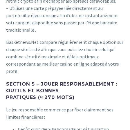
retrait crypto afin d’échapper aux spreads défavorables.
– Utilisez une carte prépayée liée directement au
portefeuille électronique afin d’obtenir instantanément
votre argent disponible sans passer par l’étape bancaire
traditionnelle .
Basketnews.Net compare régulièrement chaque option sur
chaque site testé afin que vous puissiez choisir celui qui
combine sécurité maximale et délais optimaux
correspondant au meilleur casino en ligne adapté à votre
profil.
SECTION 5 – JOUER RESPONSABLEMENT :
OUTILS ET BONNES
PRATIQUES (≈ 270 MOTS)
Le jeu responsable commence par fixer clairement ses
limites financières :
Dépôt quotidien/hebdomadaire : définissez un