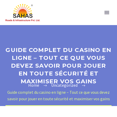
GUIDE COMPLET DU CASINO EN
LIGNE – TOUT CE QUE VOUS
DEVEZ SAVOIR POUR JOUER
EN TOUTE SÉCURITÉ ET
MAXIMISER VOS GAINS
Home
Uncategorized
Guide complet du casino en ligne – Tout ce que vous devez
savoir pour jouer en toute sécurité et maximiser vos gains