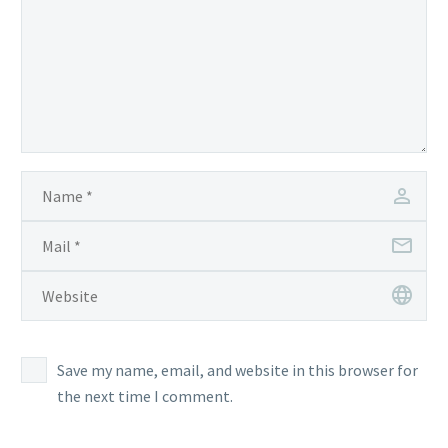
Save my name, email, and website in this browser for
the next time I comment.