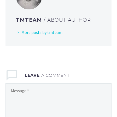
TMTEAM
/ ABOUT AUTHOR
More posts by tmteam
LEAVE
A COMMENT