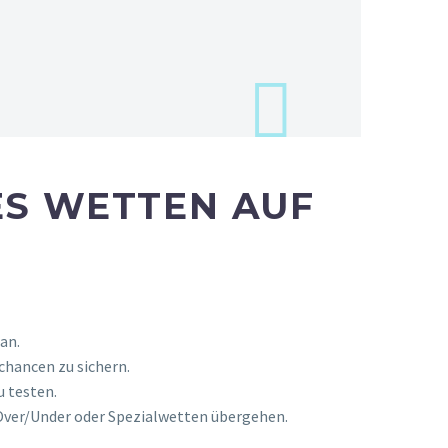
ES WETTEN AUF
an.
chancen zu sichern.
u testen.
 Over/Under oder Spezialwetten übergehen.