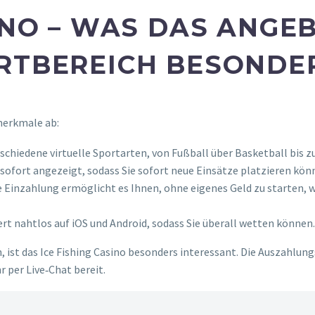
INO – WAS DAS ANGE
ORTBEREICH BESONDE
merkmale ab:
schiedene virtuelle Sportarten, von Fußball über Basketball bis 
ofort angezeigt, sodass Sie sofort neue Einsätze platzieren kön
 Einzahlung ermöglicht es Ihnen, ohne eigenes Geld zu starten, 
rt nahtlos auf iOS und Android, sodass Sie überall wetten können.
n, ist das Ice Fishing Casino besonders interessant. Die Auszahlun
 per Live‑Chat bereit.