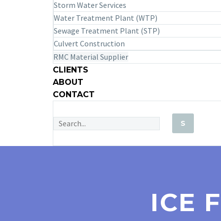
Storm Water Services
Water Treatment Plant (WTP)
Sewage Treatment Plant (STP)
Culvert Construction
RMC Material Supplier
CLIENTS
ABOUT
CONTACT
ICE 