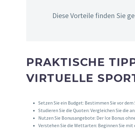
Diese Vorteile finden Sie g
PRAKTISCHE TIP
VIRTUELLE SPOR
Setzen Sie ein Budget: Bestimmen Sie vor dem Sp
Studieren Sie die Quoten: Vergleichen Sie die
Nutzen Sie Bonusangebote: Der Ice Bonus ohne E
Verstehen Sie die Wettarten: Beginnen Sie mi