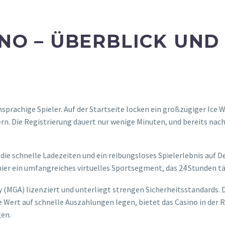
INO – ÜBERBLICK UND
schsprachige Spieler. Auf der Startseite locken ein großzügiger I
ern. Die Registrierung dauert nur wenige Minuten, und bereits na
die schnelle Ladezeiten und ein reibungsloses Spielerlebnis auf 
hier ein umfangreiches virtuelles Sportsegment, das 24 Stunden täg
y (MGA) lizenziert und unterliegt strengen Sicherheitsstandards. 
ie Wert auf schnelle Auszahlungen legen, bietet das Casino in der
gen.