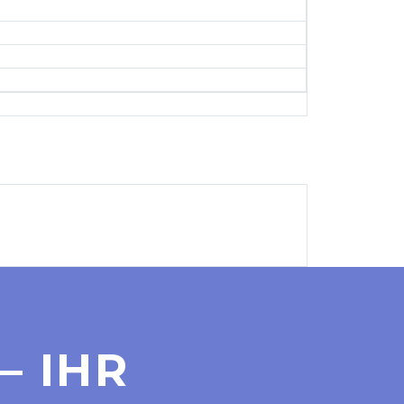
– IHR