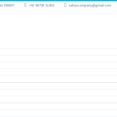
at 390007
+91 98795 31402
sahascompany@gmail.com