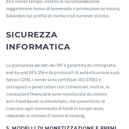
Allo stesso tempo, sistemi di raccomandazione
suggeriscono bonus di benvenuto o promozioni su misura,
basandosi sul profilo di rischio e sul turnover storico.
SICUREZZA
INFORMATICA
La protezione dei dati dei VIP è garantita da crittografia
end‑to‑end AES‑256 e da protocolli di autenticazione a più
fattori (2FA). I server sono certificati ISO 27001 e
sottoposti a penetration test trimestrali. Inoltre, le
transazioni finanziarie sono monitorate da sistemi
anti‑fraud basati su blockchain, che consentono di
tracciare ogni movimento di fondi in tempo reale,
riducendo al minimo il rischio di hacking.
5. MODELLI DI MONETIZZAZIONE E PREMI