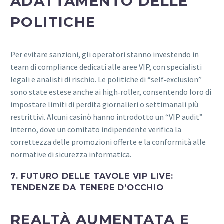
ADATTAMENTO DELLE
POLITICHE
Per evitare sanzioni, gli operatori stanno investendo in
team di compliance dedicati alle aree VIP, con specialisti
legali e analisti di rischio. Le politiche di “self‑exclusion”
sono state estese anche ai high‑roller, consentendo loro di
impostare limiti di perdita giornalieri o settimanali più
restrittivi. Alcuni casinò hanno introdotto un “VIP audit”
interno, dove un comitato indipendente verifica la
correttezza delle promozioni offerte e la conformità alle
normative di sicurezza informatica.
7. FUTURO DELLE TAVOLE VIP LIVE:
TENDENZE DA TENERE D’OCCHIO
REALTÀ AUMENTATA E