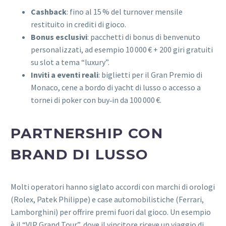
Cashback
: fino al 15 % del turnover mensile
restituito in crediti di gioco.
Bonus esclusivi
: pacchetti di bonus di benvenuto
personalizzati, ad esempio 10 000 € + 200 giri gratuiti
su slot a tema “luxury”.
Inviti a eventi reali
: biglietti per il Gran Premio di
Monaco, cene a bordo di yacht di lusso o accesso a
tornei di poker con buy‑in da 100 000 €.
PARTNERSHIP CON
BRAND DI LUSSO
Molti operatori hanno siglato accordi con marchi di orologi
(Rolex, Patek Philippe) e case automobilistiche (Ferrari,
Lamborghini) per offrire premi fuori dal gioco. Un esempio
è il “VIP Grand Tour”, dove il vincitore riceve un viaggio di