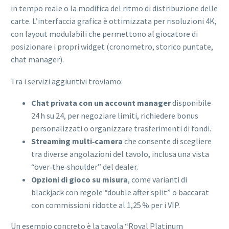
in tempo reale o la modifica del ritmo di distribuzione delle
carte. L’interfaccia grafica è ottimizzata per risoluzioni 4K,
con layout modulabili che permettono al giocatore di
posizionare i propri widget (cronometro, storico puntate,
chat manager).
Tra i servizi aggiuntivi troviamo:
Chat privata con un account manager
disponibile
24 h su 24, per negoziare limiti, richiedere bonus
personalizzati o organizzare trasferimenti di fondi.
Streaming multi‑camera
che consente di scegliere
tra diverse angolazioni del tavolo, inclusa una vista
“over‑the‑shoulder” del dealer.
Opzioni di gioco su misura
, come varianti di
blackjack con regole “double after split” o baccarat
con commissioni ridotte al 1,25 % per i VIP.
Un esempio concreto è la tavola “Royal Platinum