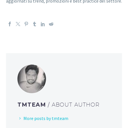
aggiornati su trend, promozioni e best practice del settore.
TMTEAM
/ ABOUT AUTHOR
More posts by tmteam