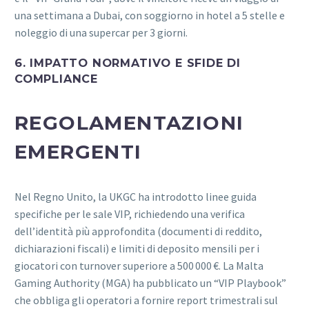
una settimana a Dubai, con soggiorno in hotel a 5 stelle e
noleggio di una supercar per 3 giorni.
6. IMPATTO NORMATIVO E SFIDE DI
COMPLIANCE
REGOLAMENTAZIONI
EMERGENTI
Nel Regno Unito, la UKGC ha introdotto linee guida
specifiche per le sale VIP, richiedendo una verifica
dell’identità più approfondita (documenti di reddito,
dichiarazioni fiscali) e limiti di deposito mensili per i
giocatori con turnover superiore a 500 000 €. La Malta
Gaming Authority (MGA) ha pubblicato un “VIP Playbook”
che obbliga gli operatori a fornire report trimestrali sul