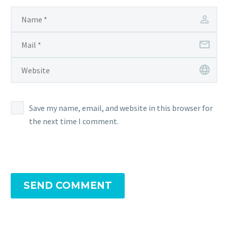
Save my name, email, and website in this browser for
the next time I comment.
SEND COMMENT