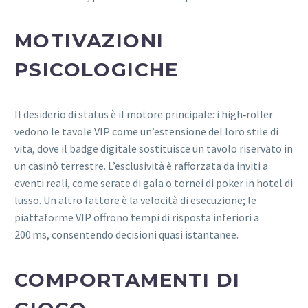
MOTIVAZIONI
PSICOLOGICHE
Il desiderio di status è il motore principale: i high‑roller
vedono le tavole VIP come un’estensione del loro stile di
vita, dove il badge digitale sostituisce un tavolo riservato in
un casinò terrestre. L’esclusività è rafforzata da inviti a
eventi reali, come serate di gala o tornei di poker in hotel di
lusso. Un altro fattore è la velocità di esecuzione; le
piattaforme VIP offrono tempi di risposta inferiori a
200 ms, consentendo decisioni quasi istantanee.
COMPORTAMENTI DI