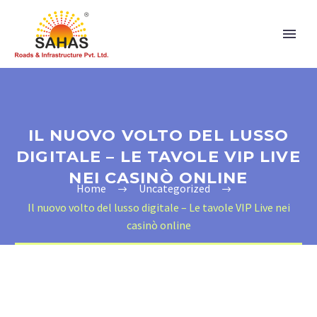
IL NUOVO VOLTO DEL LUSSO
DIGITALE – LE TAVOLE VIP LIVE
NEI CASINÒ ONLINE
Home
Uncategorized
Il nuovo volto del lusso digitale – Le tavole VIP Live nei
casinò online