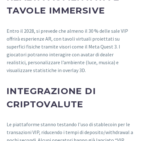
TAVOLE IMMERSIVE
Entro il 2028, si prevede che almeno il 30 % delle sale VIP
offrirà esperienze AR, con tavoli virtuali proiettati su
superfici fisiche tramite visori come il Meta Quest 3. I
giocatori potranno interagire con avatar di dealer
realistici, personalizzare l’ambiente (luce, musica) e
visualizzare statistiche in overlay 3D.
INTEGRAZIONE DI
CRIPTOVALUTE
Le piattaforme stanno testando l’uso di stablecoin per le
transazioni VIP, riducendo i tempi di deposito/withdrawal a
pochi secondi. Alcuni operatori hanno già lanciato “VIP