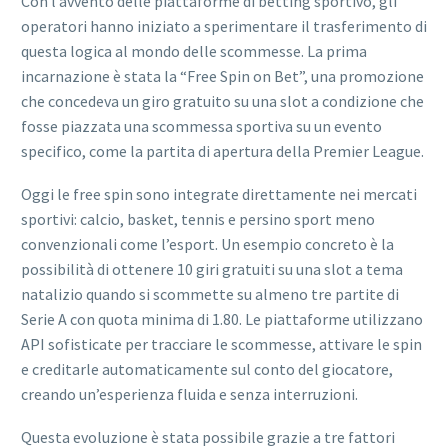
Con l’avvento delle piattaforme di betting sportivo, gli
operatori hanno iniziato a sperimentare il trasferimento di
questa logica al mondo delle scommesse. La prima
incarnazione è stata la “Free Spin on Bet”, una promozione
che concedeva un giro gratuito su una slot a condizione che
fosse piazzata una scommessa sportiva su un evento
specifico, come la partita di apertura della Premier League.
Oggi le free spin sono integrate direttamente nei mercati
sportivi: calcio, basket, tennis e persino sport meno
convenzionali come l’esport. Un esempio concreto è la
possibilità di ottenere 10 giri gratuiti su una slot a tema
natalizio quando si scommette su almeno tre partite di
Serie A con quota minima di 1.80. Le piattaforme utilizzano
API sofisticate per tracciare le scommesse, attivare le spin
e creditarle automaticamente sul conto del giocatore,
creando un’esperienza fluida e senza interruzioni.
Questa evoluzione è stata possibile grazie a tre fattori