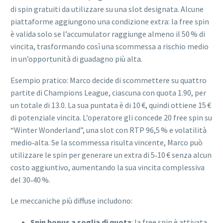
di spin gratuiti da utilizzare su una slot designata. Alcune
piattaforme aggiungono una condizione extra: la free spin
è valida solo se l’accumulator raggiunge almeno il 50 % di
vincita, trasformando così una scommessa a rischio medio
in un’opportunità di guadagno più alta.
Esempio pratico: Marco decide di scommettere su quattro
partite di Champions League, ciascuna con quota 1.90, per
un totale di 13.0. La sua puntata è di 10 €, quindi ottiene 15 €
di potenziale vincita. L’operatore gli concede 20 free spin su
“Winter Wonderland”, una slot con RTP 96,5 % e volatilità
medio‑alta. Se la scommessa risulta vincente, Marco può
utilizzare le spin per generare un extra di 5‑10 € senza alcun
costo aggiuntivo, aumentando la sua vincita complessiva
del 30‑40 %.
Le meccaniche più diffuse includono:
Spin bonus a soglia di quota
: la free spin è attivata