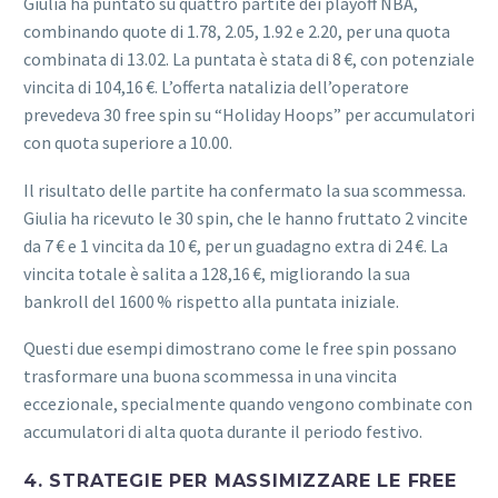
Giulia ha puntato su quattro partite dei playoff NBA,
combinando quote di 1.78, 2.05, 1.92 e 2.20, per una quota
combinata di 13.02. La puntata è stata di 8 €, con potenziale
vincita di 104,16 €. L’offerta natalizia dell’operatore
prevedeva 30 free spin su “Holiday Hoops” per accumulatori
con quota superiore a 10.00.
Il risultato delle partite ha confermato la sua scommessa.
Giulia ha ricevuto le 30 spin, che le hanno fruttato 2 vincite
da 7 € e 1 vincita da 10 €, per un guadagno extra di 24 €. La
vincita totale è salita a 128,16 €, migliorando la sua
bankroll del 1600 % rispetto alla puntata iniziale.
Questi due esempi dimostrano come le free spin possano
trasformare una buona scommessa in una vincita
eccezionale, specialmente quando vengono combinate con
accumulatori di alta quota durante il periodo festivo.
4. STRATEGIE PER MASSIMIZZARE LE FREE