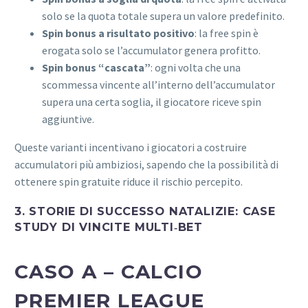
solo se la quota totale supera un valore predefinito.
Spin bonus a risultato positivo
: la free spin è
erogata solo se l’accumulator genera profitto.
Spin bonus “cascata”
: ogni volta che una
scommessa vincente all’interno dell’accumulator
supera una certa soglia, il giocatore riceve spin
aggiuntive.
Queste varianti incentivano i giocatori a costruire
accumulatori più ambiziosi, sapendo che la possibilità di
ottenere spin gratuite riduce il rischio percepito.
3. STORIE DI SUCCESSO NATALIZIE: CASE
STUDY DI VINCITE MULTI‑BET
CASO A – CALCIO
PREMIER LEAGUE