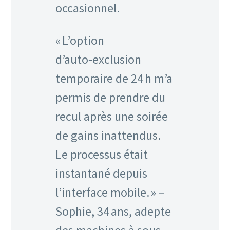
occasionnel.
« L’option
d’auto‑exclusion
temporaire de 24 h m’a
permis de prendre du
recul après une soirée
de gains inattendus.
Le processus était
instantané depuis
l’interface mobile. » –
Sophie, 34 ans, adepte