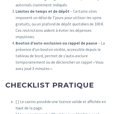
autorisés clairement indiqués.
Limites de temps et de dépôt
– Certains sites
imposent un délai de 7 jours pour utiliser les spins
gratuits, ou un plafond de dépôt quotidien de 100 €.
Ces restrictions aident à éviter les dépenses
impulsives.
Bouton d’auto‑exclusion ou rappel de pause
– La
présence d’un bouton visible, accessible depuis le
tableau de bord, permet de s’auto‑exclure
temporairement ou de déclencher un rappel « Vous
avez joué X minutes ».
CHECKLIST PRATIQUE
[ ] Le casino possède une licence valide et affichée en
haut de la page.