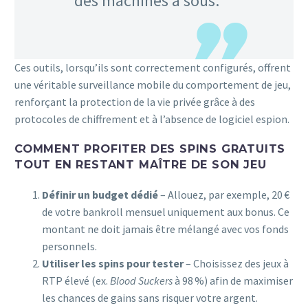
des machines à sous.
Ces outils, lorsqu’ils sont correctement configurés, offrent
une véritable surveillance mobile du comportement de jeu,
renforçant la protection de la vie privée grâce à des
protocoles de chiffrement et à l’absence de logiciel espion.
COMMENT PROFITER DES SPINS GRATUITS
TOUT EN RESTANT MAÎTRE DE SON JEU
Définir un budget dédié
– Allouez, par exemple, 20 €
de votre bankroll mensuel uniquement aux bonus. Ce
montant ne doit jamais être mélangé avec vos fonds
personnels.
Utiliser les spins pour tester
– Choisissez des jeux à
RTP élevé (ex.
Blood Suckers
à 98 %) afin de maximiser
les chances de gains sans risquer votre argent.