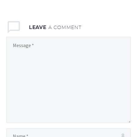
LEAVE
A COMMENT