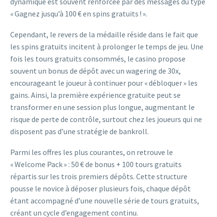
dynamique est souvent renforcée par des messages du type
« Gagnez jusqu’à 100 € en spins gratuits ! ».
Cependant, le revers de la médaille réside dans le fait que
les spins gratuits incitent à prolonger le temps de jeu. Une
fois les tours gratuits consommés, le casino propose
souvent un bonus de dépôt avec un wagering de 30x,
encourageant le joueur à continuer pour « débloquer » les
gains. Ainsi, la première expérience gratuite peut se
transformer en une session plus longue, augmentant le
risque de perte de contrôle, surtout chez les joueurs qui ne
disposent pas d’une stratégie de bankroll.
Parmi les offres les plus courantes, on retrouve le
« Welcome Pack » : 50 € de bonus + 100 tours gratuits
répartis sur les trois premiers dépôts. Cette structure
pousse le novice à déposer plusieurs fois, chaque dépôt
étant accompagné d’une nouvelle série de tours gratuits,
créant un cycle d’engagement continu.