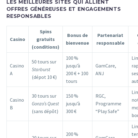
LES MEILLEURES SITES QUI ALLIENT
OFFRES GÉNÉREUSES ET ENGAGEMENTS
RESPONSABLES
Spins
Bonus de
Partenariat
Casino
gratuits
bienvenue
responsable
(conditions)
100 %
Li
50 tours sur
Casino
jusqu’à
GamCare,
ra
Starburst
A
200 € + 100
ANJ
ses
(dépot 10 €)
tours
au
Lim
30 tours sur
150 %
RGC,
Casino
not
Gonzo’s Quest
jusqu’à
Programme
B
mo
(sans dépôt)
300 €
“Play Safe”
bo
Li
200 %
tem
20 tours sur
GamCare,