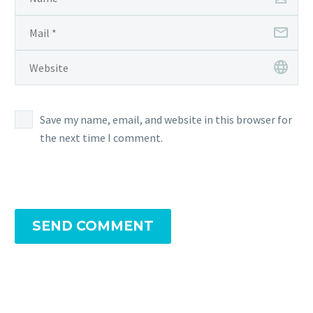
Save my name, email, and website in this browser for
the next time I comment.
SEND COMMENT