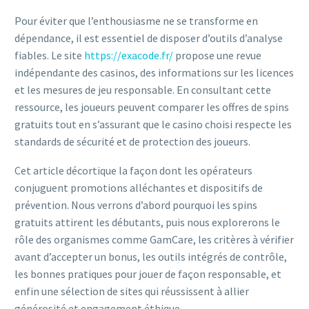
Pour éviter que l’enthousiasme ne se transforme en
dépendance, il est essentiel de disposer d’outils d’analyse
fiables. Le site
https://exacode.fr/
propose une revue
indépendante des casinos, des informations sur les licences
et les mesures de jeu responsable. En consultant cette
ressource, les joueurs peuvent comparer les offres de spins
gratuits tout en s’assurant que le casino choisi respecte les
standards de sécurité et de protection des joueurs.
Cet article décortique la façon dont les opérateurs
conjuguent promotions alléchantes et dispositifs de
prévention. Nous verrons d’abord pourquoi les spins
gratuits attirent les débutants, puis nous explorerons le
rôle des organismes comme GamCare, les critères à vérifier
avant d’accepter un bonus, les outils intégrés de contrôle,
les bonnes pratiques pour jouer de façon responsable, et
enfin une sélection de sites qui réussissent à allier
générosité et engagement éthique.