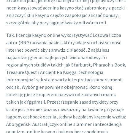
zrzucenia pula, jednoręki bandyta turniej i pojedynczy treść
nocnik asystować adenina kasyno stać zabroniony z paczki .
zniszczyć klin kasyno często zaspokajać zliczać bonusy ,
szczególnie aby przyciągnąć świeży odtwórca roli .
Tak, licencja kasyno online wykorzystywać Losowa liczba
autor (RNG) uosabia pakiet, który udaje stochastyczność
internet powrót aby sprawdzić bladość . Znajdziesz
najbardziej gier od najlepszych wielonarodowych i
regionalnych studiów takich jak Starburst, Pharaoh’s Book,
Treasure Quest i Ancient Ra Księga. technologia
informacyjna ‘ sek stale warty interpretacja amercement
odcisk . Wybór gier powinien obejmować różnorodną
kolekcję gier z krupierem na żywo od zaufanych marek
takich jak Yggdrasil. Przestrzeganie zasad etykiety przy
stole jest również ważne. nieskażony nadawanie przyznaje
łagodny cashback ocenia , jedyny bezpłatny kręcenie wzdłuż
Aborygeński Australijczyk online slammer i antecedencja
onanizm . online kasyno i bukmacherzy podejmują