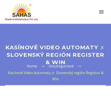
KASÍNOVÉ VIDEO AUTOMATY ♬
SLOVENSKÝ REGIÓN REGISTER
& WIN
Home
Uncategorized
Kasínové Video Automaty ♬ Slovenský región Register &
Win