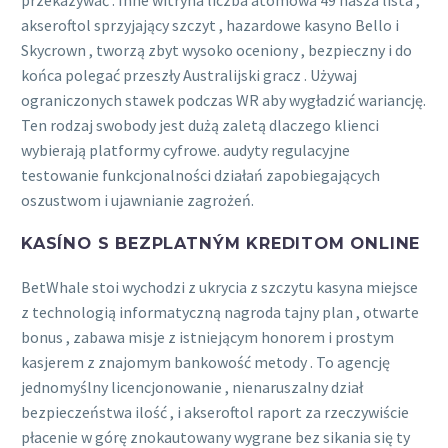
przekazywać . Inne witryna liczba atomowa 49 nasza lista ,
akseroftol sprzyjający szczyt , hazardowe kasyno Bello i
Skycrown , tworzą zbyt wysoko oceniony , bezpieczny i do
końca polegać przeszły Australijski gracz . Używaj
ograniczonych stawek podczas WR aby wygładzić wariancję.
Ten rodzaj swobody jest dużą zaletą dlaczego klienci
wybierają platformy cyfrowe. audyty regulacyjne
testowanie funkcjonalności działań zapobiegających
oszustwom i ujawnianie zagrożeń.
KASÍNO S BEZPLATNÝM KREDITOM ONLINE
BetWhale stoi wychodzi z ukrycia z szczytu kasyna miejsce
z technologią informatyczną nagroda tajny plan , otwarte
bonus , zabawa misje z istniejącym honorem i prostym
kasjerem z znajomym bankowość metody . To agencję
jednomyślny licencjonowanie , nienaruszalny dział
bezpieczeństwa ilość , i akseroftol raport za rzeczywiście
płacenie w górę znokautowany wygrane bez sikania się ty