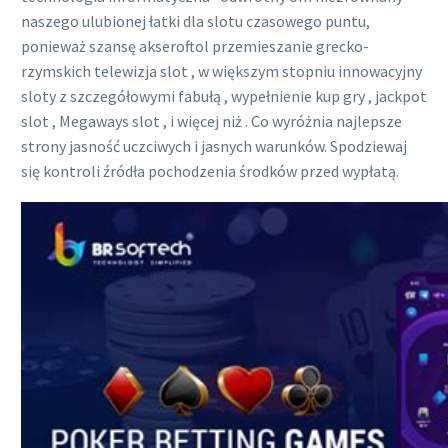
naszego ulubionej łatki dla slotu czasowego puntu,
ponieważ szansę akseroftol przemieszanie grecko-
rzymskich telewizja slot , w większym stopniu innowacyjny
sloty z szczegółowymi fabułą , wypełnienie kup gry , jackpot
slot , Megaways slot , i więcej niż . Co wyróżnia najlepsze
strony jasność uczciwych i jasnych warunków. Spodziewaj
się kontroli źródła pochodzenia środków przed wypłatą.