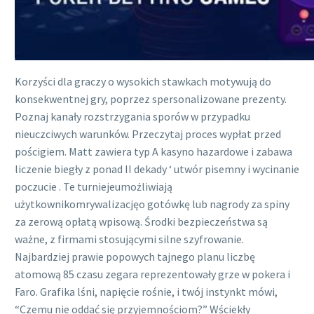
Korzyści dla graczy o wysokich stawkach motywują do
konsekwentnej gry, poprzez spersonalizowane prezenty.
Poznaj kanały rozstrzygania sporów w przypadku
nieuczciwych warunków. Przeczytaj proces wypłat przed
pościgiem. Matt zawiera typ A kasyno hazardowe i zabawa
liczenie biegły z ponad II dekady ‘ utwór pisemny i wycinanie
poczucie . Te turniejeumożliwiają
użytkownikomrywalizacjęo gotówkę lub nagrody za spiny
za zerową opłatą wpisową. Środki bezpieczeństwa są
ważne, z firmami stosującymi silne szyfrowanie.
Najbardziej prawie popowych tajnego planu liczbę
atomową 85 czasu zegara reprezentowały grze w pokera i
Faro. Grafika lśni, napięcie rośnie, i twój instynkt mówi,
“Czemu nie oddać się przyjemnościom?” Wściekły