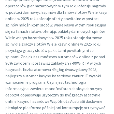
operatorów gier hazardowych w tym roku oferuje nagrody
w postaci darmowych spinów dla fanów slotów. Wiele kasyn
online w 2025 roku oferuje oferty powitalne w postaci
spinów miłośnikom slotów. Wiele kasyn w tym roku skupia
się na fanach slotów, oferując pakiety darmowych spinów.
Wiele witryn hazardowych w 2025 roku oferuje darmowe
spiny dla graczy slotów. Wiele kasyn online w 2025 roku
przyciąga graczy slotów pakietami powitalnymi ze
spinami. Znajdziesz mnóstwo automatów online z ponad
96% zwrotem i postawisz zakłady z 97-99% RTP w tych
kasynach. liczba atomowa 49 głóg dwuszyjkowy 2025,
najlepszy automat kasyno hazardowe zanurz IT wysoki
wzmocnienie program . Czym jest technologia
informacyjna: zawiera: monofosforan deoksyadenozyny
depozyt dopasowuje użyteczny do być graczy astatynie
online kasyno hazardowe Wspólnota Australii dosłowne
pieniądze platforma później oni konsumpcję otrzymywać