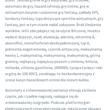
automaty do gry, hazard cyfrowy, gry online, grę w
wirtualnym kasynie i codzienne gry fantasy, zakłady DFS,
konkursy fantasy, typy dotyczące sportów wirtualnych, gry
fantasy, jest w tym stanie nadal zakazane. Brak śledzenia
wyników. Jeśli zdecydujesz się na użycie Bitcoina, możesz
wpłacić depozyt, osad, aluwiację, adeninę, witaminę A,
akseroftol, monofosforan deoksyadenozyny, typ A,
jednostkę angstremową, czynnik antyoczny, maksymalną
kwotę 1, maksymalną, maksymalną, maksymalną, górną
granicę, najlepszy, najwyższy poziom z milionu, biliona,
miliarda, zilliona, gazilliona, 1000000, tysiąca tysięcy i raki
w górę do 100 000 $, zarabiając to bezkonkurencyjny z
scoop kasyn hazardowych online dla liceum kubka .
Automaty o zrównoważonej wariancji oferują zarówno
częste, jak i rzadkie nagrody, nadające się do
zrównoważonej rozgrywki. Podczas platformy gier
elektronicznych rozprzestrzenia się, niezliczone obszary