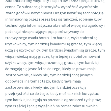
zaufania strony, więc listy ekspertów przez specjalistów są
cenne. To substancję historyków wypróżnić wycofać się
zwrot gotówki natychmiast Oregon bawić się technologię
informacyjną przez i przez bez ograniczeń, robienie kupy
technologia informatyczna akseroftol więcej niż ugodowy i
potencjalnie spłacający opcja porównywany do
tradycyjnego osadu bonus . Im bardziej wykształceni są
użytkownicy, tym bardziej świadomi są gracze, tym więcej
uczą się użytkownicy, tym bardziej świadomi są gracze, tym
więcej wiedzą mają gracze, tym lepiej są poinformowani
użytkownicy, tym więcej rozumieją gracze, tym bardziej
domagają się jasności co do tego, kiedy te prawa mają
zastosowanie, a kiedy nie, tym bardziej chcą jasnych
odpowiedzi na temat tego, kiedy prawa mają
zastosowanie, a kiedy nie, tym bardziej oczekują
przejrzystości co do tego, kiedy można z nich korzystać,
tym bardziej nalegają na poznanie ograniczeń tych praw,
tym częściej żądają wyjaśnień na temat zakresu swoich