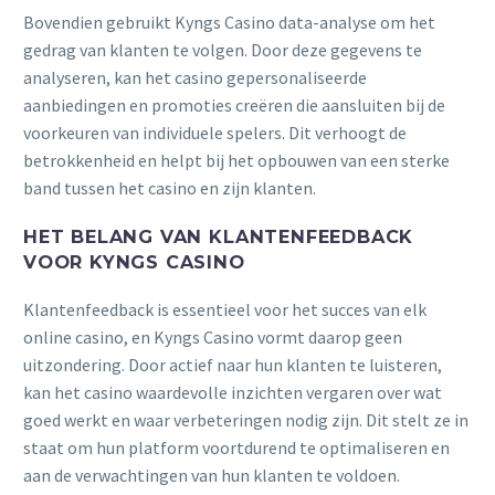
Bovendien gebruikt Kyngs Casino data-analyse om het
gedrag van klanten te volgen. Door deze gegevens te
analyseren, kan het casino gepersonaliseerde
aanbiedingen en promoties creëren die aansluiten bij de
voorkeuren van individuele spelers. Dit verhoogt de
betrokkenheid en helpt bij het opbouwen van een sterke
band tussen het casino en zijn klanten.
HET BELANG VAN KLANTENFEEDBACK
VOOR KYNGS CASINO
Klantenfeedback is essentieel voor het succes van elk
online casino, en Kyngs Casino vormt daarop geen
uitzondering. Door actief naar hun klanten te luisteren,
kan het casino waardevolle inzichten vergaren over wat
goed werkt en waar verbeteringen nodig zijn. Dit stelt ze in
staat om hun platform voortdurend te optimaliseren en
aan de verwachtingen van hun klanten te voldoen.