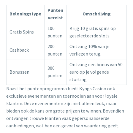
Punten
Beloningstype
Omschrijving
vereist
100
Krijg 10 gratis spins op
Gratis Spins
punten
geselecteerde slots.
200
Ontvang 10% van je
Cashback
punten
verliezen terug.
Ontvang een bonus van 50
300
Bonussen
euro op je volgende
punten
storting.
Naast het puntenprogramma biedt Kyngs Casino ook
exclusieve evenementen en toernooien aan voor loyale
klanten. Deze evenementen zijn niet alleen leuk, maar
bieden ook de kans om grote prijzen te winnen. Bovendien
ontvangen trouwe klanten vaak gepersonaliseerde
aanbiedingen, wat hen een gevoel van waardering geeft.