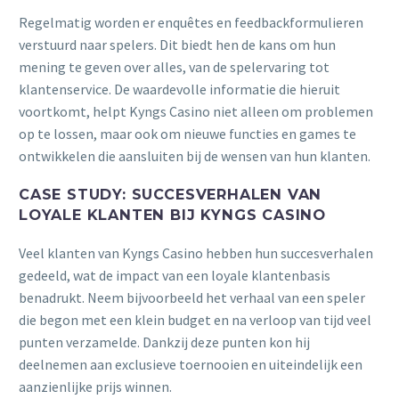
Regelmatig worden er enquêtes en feedbackformulieren
verstuurd naar spelers. Dit biedt hen de kans om hun
mening te geven over alles, van de spelervaring tot
klantenservice. De waardevolle informatie die hieruit
voortkomt, helpt Kyngs Casino niet alleen om problemen
op te lossen, maar ook om nieuwe functies en games te
ontwikkelen die aansluiten bij de wensen van hun klanten.
CASE STUDY: SUCCESVERHALEN VAN
LOYALE KLANTEN BIJ KYNGS CASINO
Veel klanten van Kyngs Casino hebben hun succesverhalen
gedeeld, wat de impact van een loyale klantenbasis
benadrukt. Neem bijvoorbeeld het verhaal van een speler
die begon met een klein budget en na verloop van tijd veel
punten verzamelde. Dankzij deze punten kon hij
deelnemen aan exclusieve toernooien en uiteindelijk een
aanzienlijke prijs winnen.