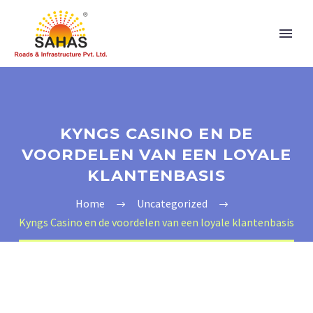
KYNGS CASINO EN DE
VOORDELEN VAN EEN LOYALE
KLANTENBASIS
Home
Uncategorized
Kyngs Casino en de voordelen van een loyale klantenbasis