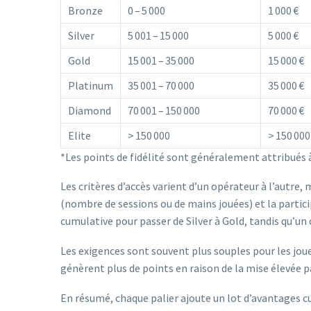
Bronze
0 – 5 000
1 000 €
Silver
5 001 – 15 000
5 000 €
Gold
15 001 – 35 000
15 000 €
Platinum
35 001 – 70 000
35 000 €
Diamond
70 001 – 150 000
70 000 €
Elite
> 150 000
> 150 000
*Les points de fidélité sont généralement attribués à 
Les critères d’accès varient d’un opérateur à l’autre,
(nombre de sessions ou de mains jouées) et la partic
cumulative pour passer de Silver à Gold, tandis qu’un
Les exigences sont souvent plus souples pour les joueur
génèrent plus de points en raison de la mise élevée p
En résumé, chaque palier ajoute un lot d’avantages cu