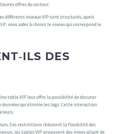
lleures offres du secteur.
 différents niveaux VIP sont structurés, quels
 : vous aider à choisir le niveau qui correspond le
NT‑ILS DES
e table VIP leur offre la possibilité de discuter
e données qui élimine les lags. Cette interaction
rieurs.
urs. Ces restrictions réduisent la flexibilité des
raison, les tables VIP proposent des mises allant de