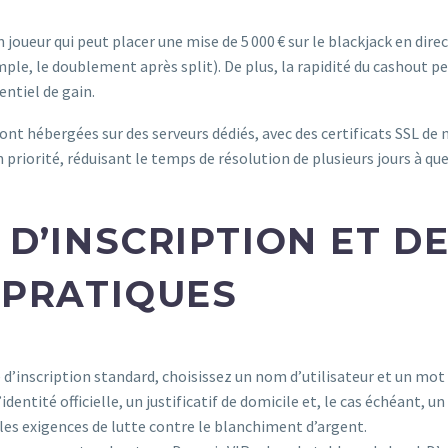
joueur qui peut placer une mise de 5 000 € sur le blackjack en dir
emple, le doublement après split). De plus, la rapidité du cashou
entiel de gain.
ont hébergées sur des serveurs dédiés, avec des certificats SSL de 
n priorité, réduisant le temps de résolution de plusieurs jours à qu
 D’INSCRIPTION ET D
 PRATIQUES
 d’inscription standard, choisissez un nom d’utilisateur et un mot
’identité officielle, un justificatif de domicile et, le cas échéant, 
les exigences de lutte contre le blanchiment d’argent.