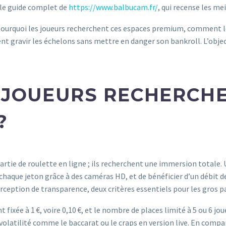
le guide complet de
https://www.balbucam.fr/
, qui recense les mei
pourquoi les joueurs recherchent ces espaces premium, comment les
 gravir les échelons sans mettre en danger son bankroll. L’objectif
S JOUEURS RECHERCHE
?
rtie de roulette en ligne ; ils recherchent une immersion totale. Un
 chaque jeton grâce à des caméras HD, et de bénéficier d’un débit d
ception de transparence, deux critères essentiels pour les gros pa
fixée à 1 €, voire 0,10 €, et le nombre de places limité à 5 ou 6 joue
volatilité comme le baccarat ou le craps en version live. En compa