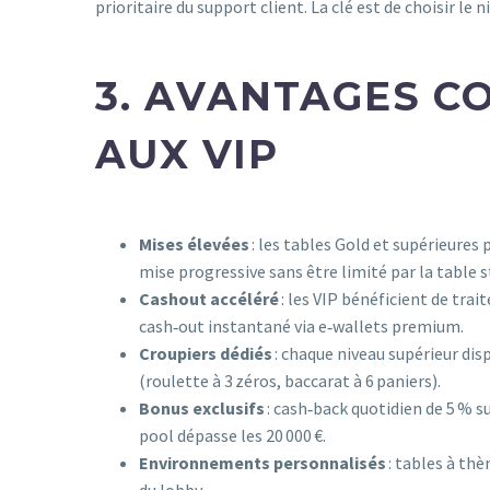
prioritaire du support client. La clé est de choisir l
3. AVANTAGES C
AUX VIP
Mises élevées
: les tables Gold et supérieures
mise progressive sans être limité par la table 
Cashout accéléré
: les VIP bénéficient de tra
cash‑out instantané via e‑wallets premium.
Croupiers dédiés
: chaque niveau supérieur dis
(roulette à 3 zéros, baccarat à 6 paniers).
Bonus exclusifs
: cash‑back quotidien de 5 % su
pool dépasse les 20 000 €.
Environnements personnalisés
: tables à thè
du lobby.