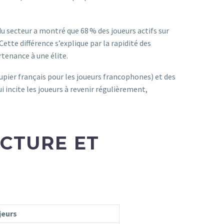
u secteur a montré que 68 % des joueurs actifs sur
Cette différence s’explique par la rapidité des
rtenance à une élite.
oupier français pour les joueurs francophones) et des
incite les joueurs à revenir régulièrement,
UCTURE ET
jeurs