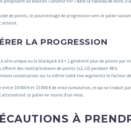
nos proposent un bouton « Devenir VIP » dans le tableau de bord. 
 solde de points, le pourcentage de progression vers le palier suiva
 atteint.
ÉRER LA PROGRESSION
e à zéro unique ou le blackjack à 6 + 1 génèrent plus de points par m
ls offrent des multiplicateurs de points (x2, x3) pendant 48 h.
s mains consécutives sur la même table live augmente le facteur de 
entre 10 000 € et 15 000 € de mise cumulative, ce qui se traduit par
 atteindront ce palier en moins d’un mois.
PRÉCAUTIONS À PREND