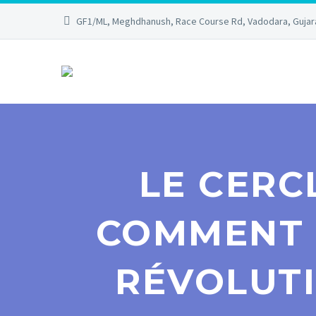
GF1/ML, Meghdhanush, Race Course Rd, Vadodara, Gujar
LE CERCL
COMMENT L
RÉVOLUTI