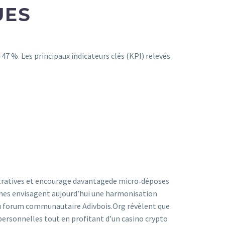
UES
7 %. Les principaux indicateurs clés (KPI) relevés
istratives et encourage davantagede micro‑déposes
nnes envisagent aujourd’hui une harmonisation
du forum communautaire Adivboi­s.Org révèlent que
 personnelles tout en profitant d’un casino crypto