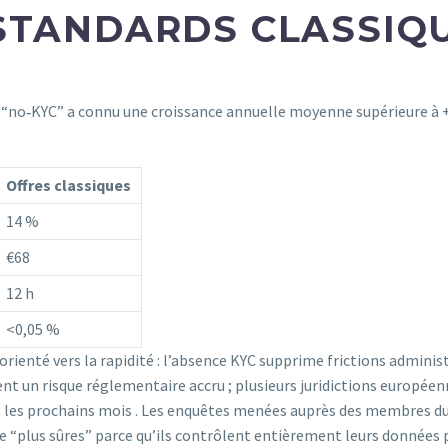
S STANDARDS CLASSIQ
t “no‑KYC” a connu une croissance annuelle moyenne supérieure à +4
Offres classiques
14 %
€68
12 h
<0,05 %
orienté vers la rapidité : l’absence KYC supprime frictions admin
 un risque réglementaire accru ; plusieurs juridictions europée
ns les prochains mois . Les enquêtes menées auprès des membres 
me “plus sûres” parce qu’ils contrôlent entièrement leurs données