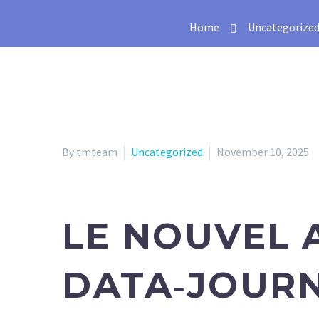
Home
Uncategorize
By tmteam
Uncategorized
November 10, 2025
LE NOUVEL 
DATA‑JOURN