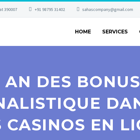
at 390007
+91 98795 31402
sahascompany@gmail.com
HOME
SERVICES
 AN DES BONUS
ALISTIQUE DAN
 CASINOS EN L