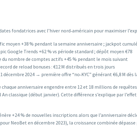
 dates fondatrices avec l’hiver nord‑américain pour maximiser l’ex
afic moyen +38 % pendant la semaine anniversaire ; jackpot cumulé
pic Google Trends +62 % vs période standard ; dépôt moyen €78
se du nombre de comptes actifs +45 % pendant le mois suivant
cord de reload bonuses : €12 M distribués en trois jours
e 31 décembre 2024 → première offre “no‑KYC” générant €6,8 M dès 
chaque anniversaire engendre entre 12 et 18 millions de requêtes 
 An classique (début janvier). Cette différence s’explique par l’eff
ère +24 % de nouvelles inscriptions alors que l’anniversaire décl
me pour NeoBet en décembre 2023), la croissance combinée dépasse 