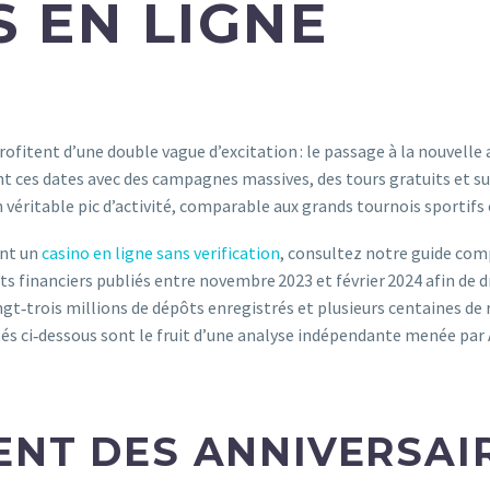
S EN LIGNE
fitent d’une double vague d’excitation : le passage à la nouvelle a
t ces dates avec des campagnes massives, des tours gratuits et sur
véritable pic d’activité, comparable aux grands tournois sportifs o
ant un
casino en ligne sans verification
, consultez notre guide comp
rts financiers publiés entre novembre 2023 et février 2024 afin de 
ingt‑trois millions de dépôts enregistrés et plusieurs centaines de 
és ci‑dessous sont le fruit d’une analyse indépendante menée par
ENT DES ANNIVERSAI