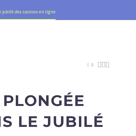
 jubilé des casinos en ligne



0
: PLONGÉE
S LE JUBILÉ