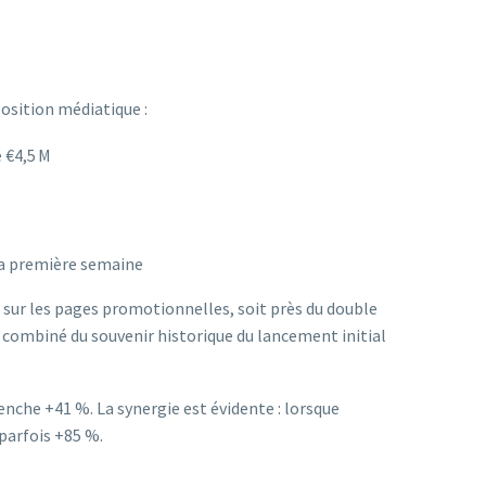
position médiatique :
 €4,5 M
la première semaine
sur les pages promotionnelles, soit près du double
et combiné du souvenir historique du lancement initial
enche +41 %. La synergie est évidente : lorsque
parfois +85 %.