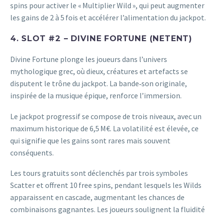
spins pour activer le « Multiplier Wild », qui peut augmenter
les gains de 2 à 5 fois et accélérer l’alimentation du jackpot.
4. SLOT #2 – DIVINE FORTUNE (NETENT)
Divine Fortune plonge les joueurs dans l’univers
mythologique grec, où dieux, créatures et artefacts se
disputent le trône du jackpot. La bande‑son originale,
inspirée de la musique épique, renforce l’immersion.
Le jackpot progressif se compose de trois niveaux, avec un
maximum historique de 6,5 M€. La volatilité est élevée, ce
qui signifie que les gains sont rares mais souvent
conséquents.
Les tours gratuits sont déclenchés par trois symboles
Scatter et offrent 10 free spins, pendant lesquels les Wilds
apparaissent en cascade, augmentant les chances de
combinaisons gagnantes. Les joueurs soulignent la fluidité