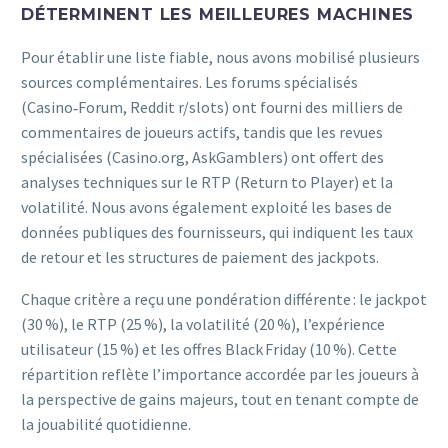
DÉTERMINENT LES MEILLEURES MACHINES
Pour établir une liste fiable, nous avons mobilisé plusieurs
sources complémentaires. Les forums spécialisés
(Casino‑Forum, Reddit r/slots) ont fourni des milliers de
commentaires de joueurs actifs, tandis que les revues
spécialisées (Casino.org, AskGamblers) ont offert des
analyses techniques sur le RTP (Return to Player) et la
volatilité. Nous avons également exploité les bases de
données publiques des fournisseurs, qui indiquent les taux
de retour et les structures de paiement des jackpots.
Chaque critère a reçu une pondération différente : le jackpot
(30 %), le RTP (25 %), la volatilité (20 %), l’expérience
utilisateur (15 %) et les offres Black Friday (10 %). Cette
répartition reflète l’importance accordée par les joueurs à
la perspective de gains majeurs, tout en tenant compte de
la jouabilité quotidienne.