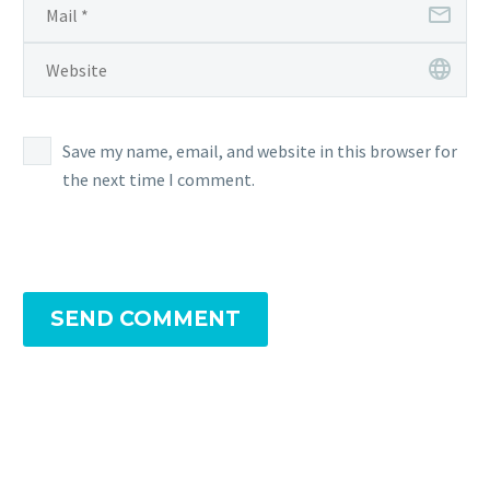
Save my name, email, and website in this browser for
the next time I comment.
SEND COMMENT