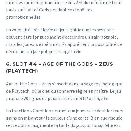
internes montrent une hausse de 22 % du nombre de tours
joués sur Hall of Gods pendant ces fenêtres
promotionnelles.
La volatilité très élevée du jeu signifie que les sessions
peuvent être longues avant d’atteindre un gain notable,
mais les joueurs expérimentés apprécient la possibilité de
décrocher un jackpot qui change la vie.
6. SLOT #4 – AGE OF THE GODS – ZEUS
(PLAYTECH)
Age of the Gods – Zeus s’inscrit dans la saga mythologique
de Playtech, où le dieu du tonnerre règne en maître. Le jeu
propose 20 lignes de paiement et un RTP de 95,9 %.
La fonction « Gamble » permet aux joueurs de doubler leurs
gains en misant sur la couleur d’une carte. Bien que risquée,
cette option augmente la taille du jackpot lorsqu’elle est