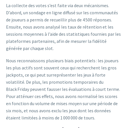
La collecte des votes s’est faite via deux mécanismes.
D’abord, un sondage en ligne diffusé sur les communautés
de joueurs a permis de recueillir plus de 4 500 réponses.
Ensuite, nous avons analysé les taux de rétention et les
sessions moyennes à l’aide des statistiques fournies par les
plateformes partenaires, afin de mesurer la fidélité
générée par chaque slot.
Nous reconnaissons plusieurs biais potentiels : les joueurs
les plus actifs sont souvent ceux qui recherchent les gros
jackpots, ce qui peut surreprésenter les jeux à forte
volatilité. De plus, les promotions temporaires du
Black Friday peuvent fausser les évaluations à court terme.
Pour atténuer ces effets, nous avons normalisé les scores
en fonction du volume de mises moyen sur une période de
six mois, et nous avons exclu les jeux dont les données
étaient limitées à moins de 1 000 000 de tours.