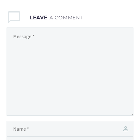
LEAVE
A COMMENT