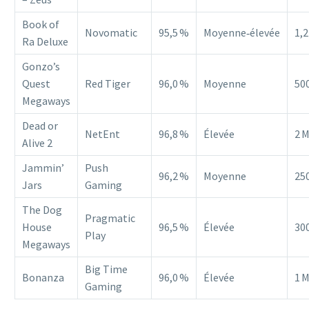
Book of
Novomatic
95,5 %
Moyenne‑élevée
1,2
Ra Deluxe
Gonzo’s
Quest
Red Tiger
96,0 %
Moyenne
500
Megaways
Dead or
NetEnt
96,8 %
Élevée
2 M
Alive 2
Jammin’
Push
96,2 %
Moyenne
250
Jars
Gaming
The Dog
Pragmatic
House
96,5 %
Élevée
300
Play
Megaways
Big Time
Bonanza
96,0 %
Élevée
1 M
Gaming