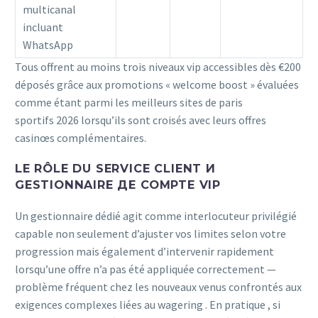
multicanal
incluant
WhatsApp
Tous offrent au moins trois niveaux vip accessibles dès €200
déposés grâce aux promotions « welcome boost » évaluées
comme étant parmi les meilleurs sites de paris
sportifs 2026 lorsqu’ils sont croisés avec leurs offres
casinœs complémentaires.
LE RÔLE DU SERVICE CLIENT И
GESTIONNAIRE ДЕ COMPTE VIP
Un gestionnaire dédié agit comme interlocuteur privilégié
capable non seulement d’ajuster vos limites selon votre
progression mais également d’intervenir rapidement
lorsqu’une offre n’a pas été appliquée correctement —
problème fréquent chez les nouveaux venus confrontés aux
exigences complexes liées au wagering . En pratique , si