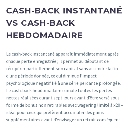
CASH‑BACK INSTANTANÉ
VS CASH‑BACK
HEBDOMADAIRE
Le cash‑back instantané apparaît immédiatement après
chaque perte enregistrée ; il permet au débutant de
récupérer partiellement son capital sans attendre la fin
d’une période donnée, ce qui diminue l’impact
psychologique négatif lié à une série perdante prolongée.
Le cash‑back hebdomadaire cumule toutes les pertes
nettes réalisées durant sept jours avant d’être versé sous
forme de bonus non retirables avec wagering limité à x20 –
idéal pour ceux qui préfèrent accumuler des gains
supplémentaires avant d’envisager un retrait conséquent.​