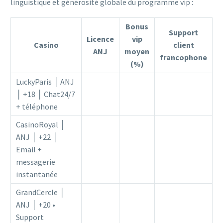
linguistique et générosité globale du programme vip :
Bonus
Support
Licence
vip
Casino
client
ANJ
moyen
francophone
(%)
LuckyParis │ ANJ
│ +18 │ Chat24/7
+ téléphone
CasinoRoyal │
ANJ │ +22 │
Email +
messagerie
instantanée
GrandCercle │
ANJ │ +20 •
Support