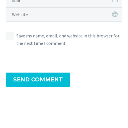
Save my name, email, and website in this browser for
the next time I comment.
SEND COMMENT