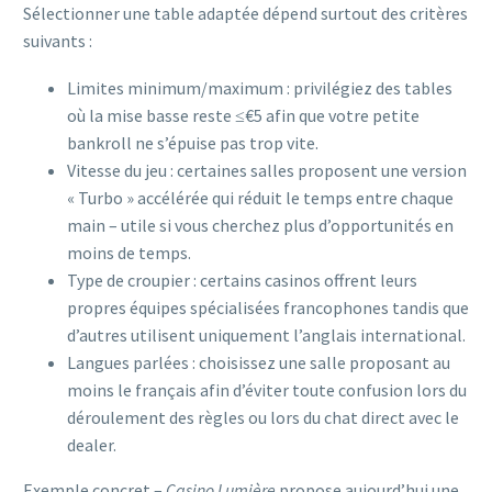
Sélectionner une table adaptée dépend surtout des critères
suivants :
Limites minimum/maximum : privilégiez des tables
où la mise basse reste ≤€5 afin que votre petite
bankroll ne s’épuise pas trop vite.
Vitesse du jeu : certaines salles proposent une version
« Turbo » accélérée qui réduit le temps entre chaque
main – utile si vous cherchez plus d’opportunités en
moins de temps.
Type de croupier : certains casinos offrent leurs
propres équipes spécialisées francophones tandis que
d’autres utilisent uniquement l’anglais international.
Langues parlées : choisissez une salle proposant au
moins le français afin d’éviter toute confusion lors du
déroulement des règles ou lors du chat direct avec le
dealer.
Exemple concret –
Casino Lumière
propose aujourd’hui une