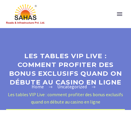
LES TABLES VIP LIVE :
COMMENT PROFITER DES
BONUS EXCLUSIFS QUAND ON
DÉBUTE AU CASINO EN LIGNE
Home
Uncategorized
Les tables VIP Live : comment profiter des bonus exclusifs
quand on débute au casino en ligne