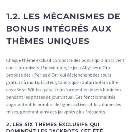
1.2. LES MÉCANISMES DE
BONUS INTÉGRÉS AUX
THÈMES UNIQUES
Chaque thème exclusif comporte des bonus qui s’inscrivent
dans son univers. Par exemple, le jeu « Abysses d’Or »
propose des « Perles d’Or » qui déclenchent des tours
gratuits à multiplicateur, tandis que « Safari Solar » offre
des « Solar Wilds » qui se transforment en jokers lumineux
pendant les phases de jour virtuel. Ces fonctionnalités
augmentent le nombre de lignes actives et le volume des
mises, générant ainsi des jackpots plus fréquents.
2. LES SIX THÈMES EXCLUSIFS QUI
DOMINENT LES JACKPOTS CET ÉTÉ