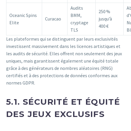
Audits
A
250 %
Oceanic Spins
BMM,
d’
Curacao
jusqu’à
Elite
cryptage
Nu
400 €
TLS
B
Les plateformes qui se distinguent par leurs exclusivités
investissent massivement dans les licences artistiques et
les audits de sécurité. Elles offrent non seulement des jeux
uniques, mais garantissent également une équité totale
grâce à des générateurs de nombres aléatoires (RNG)
certifiés et à des protections de données conformes aux
normes GDPR.
5.1. SÉCURITÉ ET ÉQUITÉ
DES JEUX EXCLUSIFS