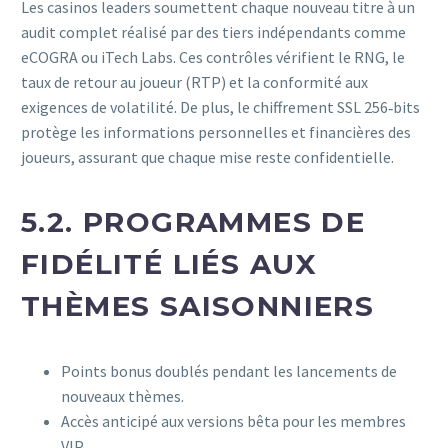
Les casinos leaders soumettent chaque nouveau titre à un
audit complet réalisé par des tiers indépendants comme
eCOGRA ou iTech Labs. Ces contrôles vérifient le RNG, le
taux de retour au joueur (RTP) et la conformité aux
exigences de volatilité. De plus, le chiffrement SSL 256‑bits
protège les informations personnelles et financières des
joueurs, assurant que chaque mise reste confidentielle.
5.2. PROGRAMMES DE
FIDÉLITÉ LIÉS AUX
THÈMES SAISONNIERS
Points bonus doublés pendant les lancements de
nouveaux thèmes.
Accès anticipé aux versions bêta pour les membres
VIP.