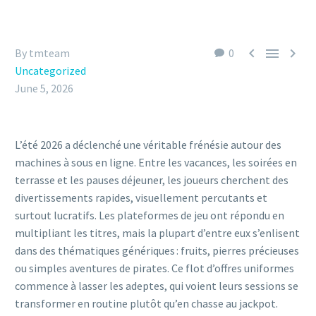



By tmteam
0
Uncategorized
June 5, 2026
L’été 2026 a déclenché une véritable frénésie autour des
machines à sous en ligne. Entre les vacances, les soirées en
terrasse et les pauses déjeuner, les joueurs cherchent des
divertissements rapides, visuellement percutants et
surtout lucratifs. Les plateformes de jeu ont répondu en
multipliant les titres, mais la plupart d’entre eux s’enlisent
dans des thématiques génériques : fruits, pierres précieuses
ou simples aventures de pirates. Ce flot d’offres uniformes
commence à lasser les adeptes, qui voient leurs sessions se
transformer en routine plutôt qu’en chasse au jackpot.