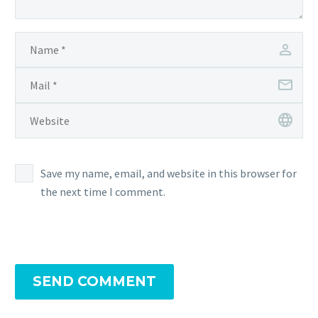
Save my name, email, and website in this browser for
the next time I comment.
SEND COMMENT