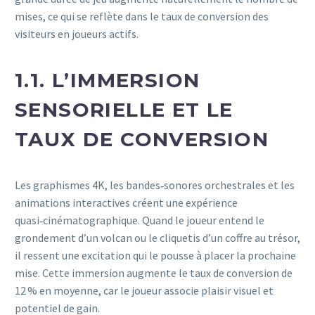
mises, ce qui se reflète dans le taux de conversion des
visiteurs en joueurs actifs.
1.1. L’IMMERSION
SENSORIELLE ET LE
TAUX DE CONVERSION
Les graphismes 4K, les bandes‑sonores orchestrales et les
animations interactives créent une expérience
quasi‑cinématographique. Quand le joueur entend le
grondement d’un volcan ou le cliquetis d’un coffre au trésor,
il ressent une excitation qui le pousse à placer la prochaine
mise. Cette immersion augmente le taux de conversion de
12 % en moyenne, car le joueur associe plaisir visuel et
potentiel de gain.