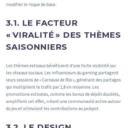
modifier le risque de base.
3.1. LE FACTEUR
« VIRALITÉ » DES THÈMES
SAISONNIERS
Les thèmes estivaux bénéficient d’une forte visibilité sur
les réseaux sociaux. Les influenceurs du gaming partagent
leurs sessions de « Carnaval de Rio », générant des partages
qui multiplient le trafic par 1,8 en moyenne. Les
promotions estivales, comme les bonus de dépôt doublés,
amplifient cet effet, créant une communauté active autour
du jeu et stimulant les contributions au jackpot.
3.2. LE DESIGN