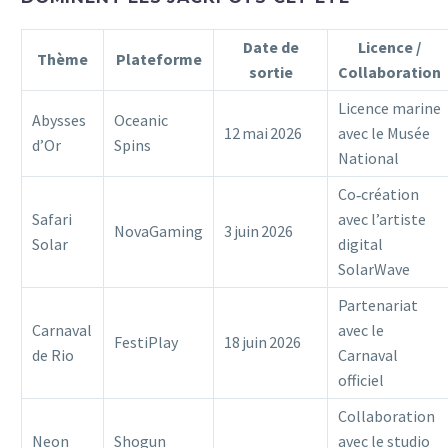
Date de
Licence /
Thème
Plateforme
sortie
Collaboration
Licence marine
Abysses
Oceanic
12 mai 2026
avec le Musée
d’Or
Spins
National
Co‑création
Safari
avec l’artiste
NovaGaming
3 juin 2026
Solar
digital
SolarWave
Partenariat
Carnaval
avec le
FestiPlay
18 juin 2026
de Rio
Carnaval
officiel
Collaboration
Neon
Shogun
avec le studio