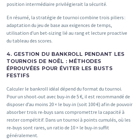
position intermédiaire privilégierait la sécurité.
En résumé, la stratégie de tournoi combine trois piliers :
adaptation du jeu de base aux exigences de temps,
utilisation d’un bet‑sizing lié au rang et lecture proactive
du tableau des scores.
4. GESTION DU BANKROLL PENDANT LES
TOURNOIS DE NOËL : MÉTHODES
ÉPROUVÉES POUR ÉVITER LES BUSTS
FESTIFS
Calculer le bankroll idéal dépend du format du tournoi.
Pour un shoot‑out avec buy‑in de 5 €, il est recommandé de
disposer d’au moins 20 × le buy‑in (soit 100 €) afin de pouvoir
absorber trois re‑buys sans compromettre la capacité à
rester compétitif. Dans un tournoi à points cumulés, où les
re‑buys sont rares, un ratio de 10 × le buy‑in suffit
généralement.