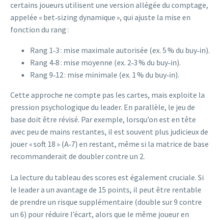
certains joueurs utilisent une version allégée du comptage,
appelée « bet‑sizing dynamique », qui ajuste la mise en
fonction du rang :
Rang 1‑3 : mise maximale autorisée (ex. 5 % du buy‑in).
Rang 4‑8 : mise moyenne (ex. 2‑3 % du buy‑in).
Rang 9‑12 : mise minimale (ex. 1 % du buy‑in).
Cette approche ne compte pas les cartes, mais exploite la
pression psychologique du leader. En parallèle, le jeu de
base doit être révisé. Par exemple, lorsqu’on est en tête
avec peu de mains restantes, il est souvent plus judicieux de
jouer « soft 18 » (A‑7) en restant, même si la matrice de base
recommanderait de doubler contre un 2.
La lecture du tableau des scores est également cruciale. Si
le leader a un avantage de 15 points, il peut être rentable
de prendre un risque supplémentaire (double sur 9 contre
un 6) pour réduire l’écart, alors que le même joueur en