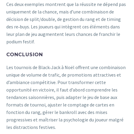
Ces deux exemples montrent que la réussite ne dépend pas
uniquement de la chance, mais d’une combinaison de
décision de split/double, de gestion du rang et de timing
des re‑buys. Les joueurs qui intègrent ces éléments dans
leur plan de jeu augmentent leurs chances de franchir le
podium festif.
CONCLUSION
Les tournois de Black‑Jack à Noël offrent une combinaison
unique de volume de trafic, de promotions attractives et
d’ambiance compétitive. Pour transformer cette
opportunité en victoire, il faut d’abord comprendre les
tendances saisonnières, puis adapter le jeu de base aux
formats de tournoi, ajuster le comptage de cartes en
fonction du rang, gérer le bankroll avec des mises
progressives et maîtriser la psychologie du joueur malgré
les distractions festives.