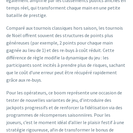
également amplifié par les classements publics affichés en
temps réel, qui transforment chaque main en une petite
bataille de prestige.
Comparé aux tournois classiques hors saison, les tournois
de Noël offrent souvent des structures de points plus
généreuses (par exemple, 2 points pour chaque main
gagnée au lieu de 1) et des re‑buys à coût réduit. Cette
différence de règle modifie la dynamique du jeu : les
participants sont incités à prendre plus de risques, sachant
que le coût d’une erreur peut être récupéré rapidement
grâce aux re‑buys.
Pour les opérateurs, ce boom représente une occasion de
tester de nouvelles variantes de jeu, d’introduire des
jackpots progressifs et de renforcer la fidélisation via des
programmes de récompenses saisonniires. Pour les
joueurs, c’est le moment idéal d’allier le plaisir festif à une
stratégie rigoureuse, afin de transformer le bonus de