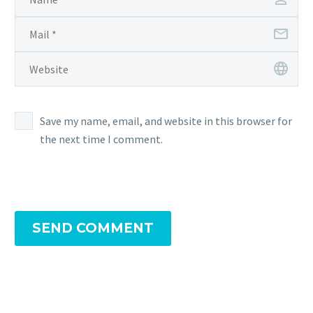
Save my name, email, and website in this browser for
the next time I comment.
SEND COMMENT