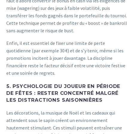
faut d’abord convertir le bonus en cash via les exigences de
mise (wagering) sur des jeux à faible volatilité, puis
transférer les fonds gagnés dans le portefeuille du tournoi.
Cette technique permet de profiter du « boost » de bankroll
sans augmenter le risque de bust.
Enfin, il est essentiel de fixer une limite de perte
quotidienne (par exemple 30 €) et de s’y tenir, même si les
promotions incitent à jouer davantage. La discipline
financière reste le facteur décisif entre une victoire festive
et une soirée de regrets.
5. PSYCHOLOGIE DU JOUEUR EN PÉRIODE
DE FÊTES : RESTER CONCENTRÉ MALGRÉ
LES DISTRACTIONS SAISONNIÈRES
Les décorations, la musique de Noël et les cadeaux qui
attendent sous le sapin créent un environnement
hautement stimulant. Ces stimuli peuvent entraîner une