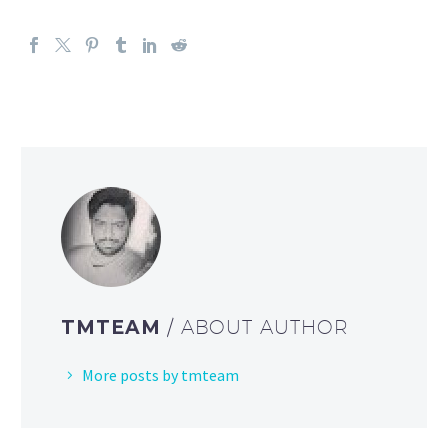
TMTEAM
/ ABOUT AUTHOR
More posts by tmteam