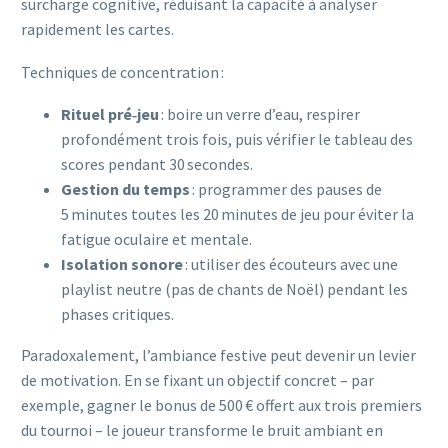
surcharge cognitive, réduisant la capacité à analyser
rapidement les cartes.
Techniques de concentration :
Rituel pré‑jeu
: boire un verre d’eau, respirer
profondément trois fois, puis vérifier le tableau des
scores pendant 30 secondes.
Gestion du temps
: programmer des pauses de
5 minutes toutes les 20 minutes de jeu pour éviter la
fatigue oculaire et mentale.
Isolation sonore
: utiliser des écouteurs avec une
playlist neutre (pas de chants de Noël) pendant les
phases critiques.
Paradoxalement, l’ambiance festive peut devenir un levier
de motivation. En se fixant un objectif concret – par
exemple, gagner le bonus de 500 € offert aux trois premiers
du tournoi – le joueur transforme le bruit ambiant en