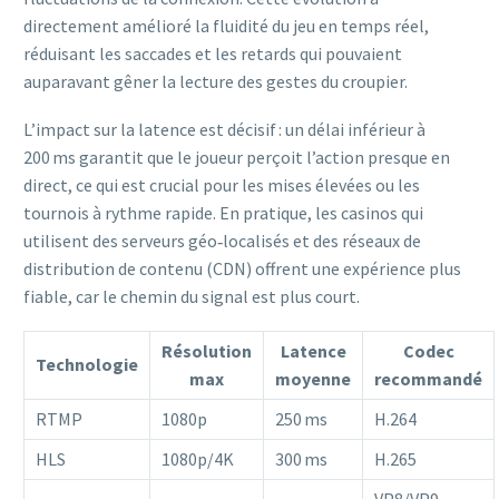
directement amélioré la fluidité du jeu en temps réel,
réduisant les saccades et les retards qui pouvaient
auparavant gêner la lecture des gestes du croupier.
L’impact sur la latence est décisif : un délai inférieur à
200 ms garantit que le joueur perçoit l’action presque en
direct, ce qui est crucial pour les mises élevées ou les
tournois à rythme rapide. En pratique, les casinos qui
utilisent des serveurs géo‑localisés et des réseaux de
distribution de contenu (CDN) offrent une expérience plus
fiable, car le chemin du signal est plus court.
Résolution
Latence
Codec
Technologie
max
moyenne
recommandé
RTMP
1080p
250 ms
H.264
HLS
1080p/4K
300 ms
H.265
VP8/VP9,