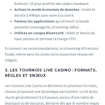
Android ≥ 10 pour profiter des codecs hardware.
Activez le mode économie de données
: limite le
bitrate à 4 Mbps sans nuire à la clarté.
Fermez les applications
qui utilisent la bande
passante (messagerie, streaming vidéo).
Utilisez un casque Bluetooth
: réduit le besoin du
haut‑parleur et diminue la charge CPU.
En suivant ces recommandations, le streaming HD restera
fluide, même dans les zones où la couverture réseau est
inégale.
3. LES TOURNOIS LIVE CASINO : FORMATS,
RÈGLES ET ENJEUX
Les tournos Live Casino se déclinent en plusieurs formats,
chacun proposant une dynamique particulière. Le Sit‑&‑Go
réunit généralement 6 à 9 joueurs autour d’une table de
blackjack ou de baccarat, démarre dès que le nombre requis