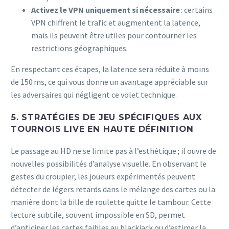
Activez le VPN uniquement si nécessaire
: certains
VPN chiffrent le trafic et augmentent la latence,
mais ils peuvent être utiles pour contourner les
restrictions géographiques.
En respectant ces étapes, la latence sera réduite à moins
de 150 ms, ce qui vous donne un avantage appréciable sur
les adversaires qui négligent ce volet technique.
5. STRATÉGIES DE JEU SPÉCIFIQUES AUX
TOURNOIS LIVE EN HAUTE DÉFINITION
Le passage au HD ne se limite pas à l’esthétique ; il ouvre de
nouvelles possibilités d’analyse visuelle. En observant le
gestes du croupier, les joueurs expérimentés peuvent
détecter de légers retards dans le mélange des cartes ou la
manière dont la bille de roulette quitte le tambour. Cette
lecture subtile, souvent impossible en SD, permet
d’anticiper les cartes faibles au blackjack ou d’estimer la