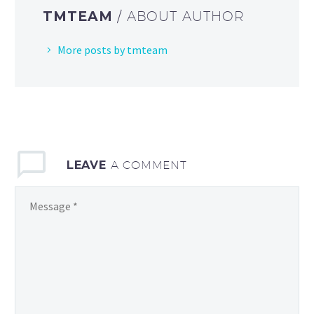
TMTEAM
/ ABOUT AUTHOR
More posts by tmteam
LEAVE
A COMMENT