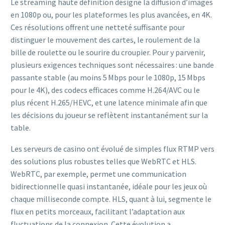
Le streaming haute définition désigne la diffusion d’images
en 1080p ou, pour les plateformes les plus avancées, en 4K.
Ces résolutions offrent une netteté suffisante pour
distinguer le mouvement des cartes, le roulement de la
bille de roulette ou le sourire du croupier. Pour y parvenir,
plusieurs exigences techniques sont nécessaires : une bande
passante stable (au moins 5 Mbps pour le 1080p, 15 Mbps
pour le 4K), des codecs efficaces comme H.264/AVC ou le
plus récent H.265/HEVC, et une latence minimale afin que
les décisions du joueur se reflètent instantanément sur la
table.
Les serveurs de casino ont évolué de simples flux RTMP vers
des solutions plus robustes telles que WebRTC et HLS.
WebRTC, par exemple, permet une communication
bidirectionnelle quasi instantanée, idéale pour les jeux où
chaque milliseconde compte. HLS, quant à lui, segmente le
flux en petits morceaux, facilitant l’adaptation aux
fluctuations de la connexion. Cette évolution a