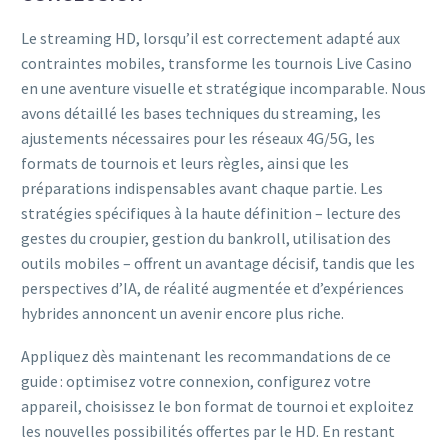
Le streaming HD, lorsqu’il est correctement adapté aux
contraintes mobiles, transforme les tournois Live Casino
en une aventure visuelle et stratégique incomparable. Nous
avons détaillé les bases techniques du streaming, les
ajustements nécessaires pour les réseaux 4G/5G, les
formats de tournois et leurs règles, ainsi que les
préparations indispensables avant chaque partie. Les
stratégies spécifiques à la haute définition – lecture des
gestes du croupier, gestion du bankroll, utilisation des
outils mobiles – offrent un avantage décisif, tandis que les
perspectives d’IA, de réalité augmentée et d’expériences
hybrides annoncent un avenir encore plus riche.
Appliquez dès maintenant les recommandations de ce
guide : optimisez votre connexion, configurez votre
appareil, choisissez le bon format de tournoi et exploitez
les nouvelles possibilités offertes par le HD. En restant