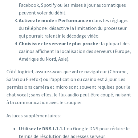
Facebook, Spotify ou les mises à jour automatiques
peuvent voler du débit.
Activez le mode « Performance »
dans les réglages
du téléphone : désactive la limitation du processeur
qui pourrait ralentir le décodage vidéo.
Choisissez le serveur le plus proche
: la plupart des
casinos affichent la localisation des serveurs (Europe,
Amérique du Nord, Asie).
Côté logiciel, assurez‑vous que votre navigateur (Chrome,
Safari ou Firefox) ou l’application du casino est à jour. Les
permissions caméra et micro sont souvent requises pour le
chat vocal ; sans elles, le flux audio peut être coupé, nuisant
à la communication avec le croupier.
Astuces supplémentaires :
Utilisez le DNS 1.1.1.1
ou Google DNS pour réduire le
temps de résolution des adresses serveur.