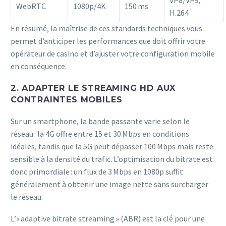
WebRTC
1080p/4K
150 ms
H.264
En résumé, la maîtrise de ces standards techniques vous
permet d’anticiper les performances que doit offrir votre
opérateur de casino et d’ajuster votre configuration mobile
en conséquence.
2. ADAPTER LE STREAMING HD AUX
CONTRAINTES MOBILES
Sur un smartphone, la bande passante varie selon le
réseau : la 4G offre entre 15 et 30 Mbps en conditions
idéales, tandis que la 5G peut dépasser 100 Mbps mais reste
sensible à la densité du trafic. L’optimisation du bitrate est
donc primordiale : un flux de 3 Mbps en 1080p suffit
généralement à obtenir une image nette sans surcharger
le réseau.
L’« adaptive bitrate streaming » (ABR) est la clé pour une