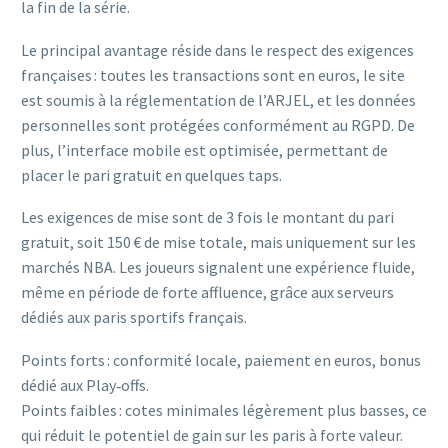
la fin de la série.
Le principal avantage réside dans le respect des exigences
françaises : toutes les transactions sont en euros, le site
est soumis à la réglementation de l’ARJEL, et les données
personnelles sont protégées conformément au RGPD. De
plus, l’interface mobile est optimisée, permettant de
placer le pari gratuit en quelques taps.
Les exigences de mise sont de 3 fois le montant du pari
gratuit, soit 150 € de mise totale, mais uniquement sur les
marchés NBA. Les joueurs signalent une expérience fluide,
même en période de forte affluence, grâce aux serveurs
dédiés aux paris sportifs français.
Points forts : conformité locale, paiement en euros, bonus
dédié aux Play‑offs.
Points faibles : cotes minimales légèrement plus basses, ce
qui réduit le potentiel de gain sur les paris à forte valeur.