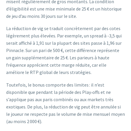
misent régulièrement de gros montants. La condition
d’éligibilité est une mise minimale de 25 € et un historique
de jeu d’au moins 30 jours sur le site.
La réduction de vig se traduit concrètement par des cotes
légèrement plus élevées. Par exemple, un spread à -3,5 qui
serait affiché à 1,91 sur la plupart des sites passe à 1,96 sur
Pinnacle. Sur un pari de 500 €, cette différence représente
un gain supplémentaire de 25 €. Les parieurs à haute
fréquence apprécient cette marge réduite, car elle
améliore le RTP global de leurs stratégies.
Toutefois, le bonus comporte des limites : il n’est
disponible que pendant la période des Play‑offs et ne
s’applique pas aux paris combinés ou aux markets très
exotiques. De plus, la réduction de vig peut être annulée si
le joueur ne respecte pas le volume de mise mensuel moyen
(au moins 2 000 €).