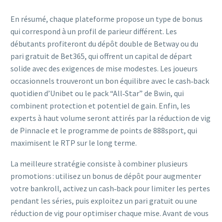
En résumé, chaque plateforme propose un type de bonus
qui correspond à un profil de parieur différent. Les
débutants profiteront du dépôt double de Betway ou du
pari gratuit de Bet365, qui offrent un capital de départ
solide avec des exigences de mise modestes. Les joueurs
occasionnels trouveront un bon équilibre avec le cash‑back
quotidien d’Unibet ou le pack “All‑Star” de Bwin, qui
combinent protection et potentiel de gain. Enfin, les
experts à haut volume seront attirés par la réduction de vig
de Pinnacle et le programme de points de 888sport, qui
maximisent le RTP sur le long terme.
La meilleure stratégie consiste à combiner plusieurs
promotions : utilisez un bonus de dépôt pour augmenter
votre bankroll, activez un cash‑back pour limiter les pertes
pendant les séries, puis exploitez un pari gratuit ou une
réduction de vig pour optimiser chaque mise. Avant de vous