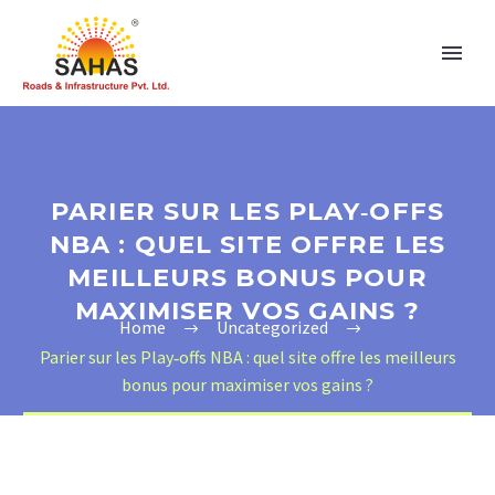
PARIER SUR LES PLAY‑OFFS
NBA : QUEL SITE OFFRE LES
MEILLEURS BONUS POUR
MAXIMISER VOS GAINS ?
Home
Uncategorized
Parier sur les Play‑offs NBA : quel site offre les meilleurs
bonus pour maximiser vos gains ?