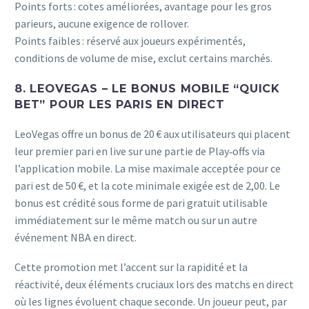
Points forts : cotes améliorées, avantage pour les gros
parieurs, aucune exigence de rollover.
Points faibles : réservé aux joueurs expérimentés,
conditions de volume de mise, exclut certains marchés.
8. LEOVEGAS – LE BONUS MOBILE “QUICK
BET” POUR LES PARIS EN DIRECT
LeoVegas offre un bonus de 20 € aux utilisateurs qui placent
leur premier pari en live sur une partie de Play‑offs via
l’application mobile. La mise maximale acceptée pour ce
pari est de 50 €, et la cote minimale exigée est de 2,00. Le
bonus est crédité sous forme de pari gratuit utilisable
immédiatement sur le même match ou sur un autre
événement NBA en direct.
Cette promotion met l’accent sur la rapidité et la
réactivité, deux éléments cruciaux lors des matchs en direct
où les lignes évoluent chaque seconde. Un joueur peut, par