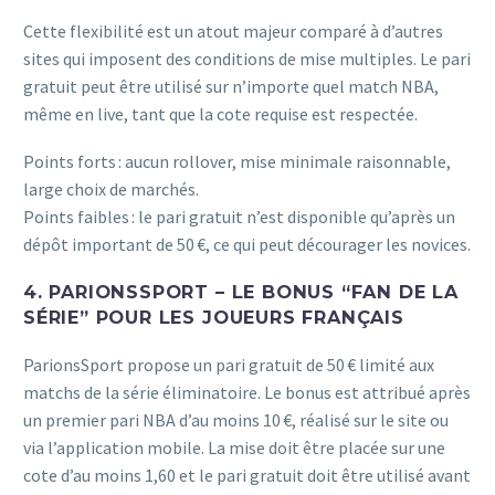
Cette flexibilité est un atout majeur comparé à d’autres
sites qui imposent des conditions de mise multiples. Le pari
gratuit peut être utilisé sur n’importe quel match NBA,
même en live, tant que la cote requise est respectée.
Points forts : aucun rollover, mise minimale raisonnable,
large choix de marchés.
Points faibles : le pari gratuit n’est disponible qu’après un
dépôt important de 50 €, ce qui peut décourager les novices.
4. PARIONSSPORT – LE BONUS “FAN DE LA
SÉRIE” POUR LES JOUEURS FRANÇAIS
ParionsSport propose un pari gratuit de 50 € limité aux
matchs de la série éliminatoire. Le bonus est attribué après
un premier pari NBA d’au moins 10 €, réalisé sur le site ou
via l’application mobile. La mise doit être placée sur une
cote d’au moins 1,60 et le pari gratuit doit être utilisé avant