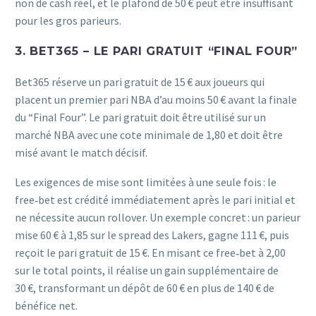
non de cash réel, et le plafond de 50 € peut être insuffisant
pour les gros parieurs.
3. BET365 – LE PARI GRATUIT “FINAL FOUR”
Bet365 réserve un pari gratuit de 15 € aux joueurs qui
placent un premier pari NBA d’au moins 50 € avant la finale
du “Final Four”. Le pari gratuit doit être utilisé sur un
marché NBA avec une cote minimale de 1,80 et doit être
misé avant le match décisif.
Les exigences de mise sont limitées à une seule fois : le
free‑bet est crédité immédiatement après le pari initial et
ne nécessite aucun rollover. Un exemple concret : un parieur
mise 60 € à 1,85 sur le spread des Lakers, gagne 111 €, puis
reçoit le pari gratuit de 15 €. En misant ce free‑bet à 2,00
sur le total points, il réalise un gain supplémentaire de
30 €, transformant un dépôt de 60 € en plus de 140 € de
bénéfice net.