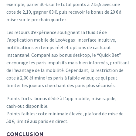
exemple, parier 30 € sur le total points à 215,5 avec une
cote de 2,10, gagner 63 €, puis recevoir le bonus de 20 € à
miser sur le prochain quarter.
Les retours d’expérience soulignent la fluidité de
l’application mobile de LeoVegas : interface intuitive,
notifications en temps réel et options de cash‑out
instantané. Comparé aux bonus desktop, le “Quick Bet”
encourage les paris impulsifs mais bien informés, profitant
de l’avantage de la mobilité. Cependant, la restriction de
cote à 2,00 élimine les paris à faible valeur, ce qui peut
limiter les joueurs cherchant des paris plus sécurisés.
Points forts : bonus dédié à l’app mobile, mise rapide,
cash‑out disponible.
Points faibles : cote minimale élevée, plafond de mise de
50 €, limité aux paris en direct.
CONCLUSION