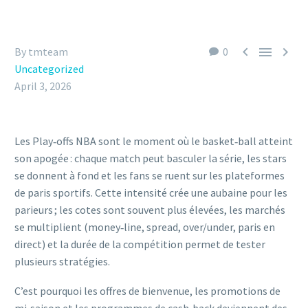



By tmteam
0
Uncategorized
April 3, 2026
Les Play‑offs NBA sont le moment où le basket‑ball atteint
son apogée : chaque match peut basculer la série, les stars
se donnent à fond et les fans se ruent sur les plateformes
de paris sportifs. Cette intensité crée une aubaine pour les
parieurs ; les cotes sont souvent plus élevées, les marchés
se multiplient (money‑line, spread, over/under, paris en
direct) et la durée de la compétition permet de tester
plusieurs stratégies.
C’est pourquoi les offres de bienvenue, les promotions de
mi‑saison et les programmes de cash‑back deviennent des