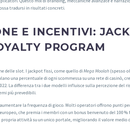
plicatori. Questo mix di branding, meccaniche avanzate e narrazion
sa tradursi in risultati concreti.
NE E INCENTIVI: JAC
LOYALTY PROGRAM
 delle slot. I jackpot fissi, come quello di
Mega Moolah
(spesso olt
mulano una percentuale di ogni scommessa su una rete di casinò, c
022. La differenza tra i due modelli influisce sulla percezione del ri
emi più prevedibili.
aumentare la frequenza di gioco. Molti operatori offrono punti per 
ò europeo, che premia i membri con un bonus benvenuto del 100 % fin
 propria attività su un unico portale, migliorando il valore medio d