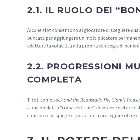
2.1. IL RUOLO DEI “B
Alcune slot consentono al giocatore di scegliere qual
puntata per aggiungere un moltiplicatore permanente
adattare la volatilità alla propria strategia di bankrol
2.2. PROGRESSIONI M
COMPLETA
Titoli come
Jack and the Beanstalk: The Giant’s Treasu
a una modalità “corsa verticale” dove deve evitare ost
continua che spinge il giocatore a proseguire oltre il