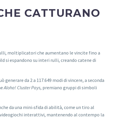
 CHE CATTURANO
lli, moltiplicatori che aumentano le vincite fino a
ild si espandono su interi rulli, creando catene di
ò generare da 2 a 117.649 modi di vincere, a seconda
me
Aloha! Cluster Pays
, premiano gruppi di simboli
che da una mini‑sfida di abilità, come un tiro al
 videogiochi interattivi, mantenendo al contempo la