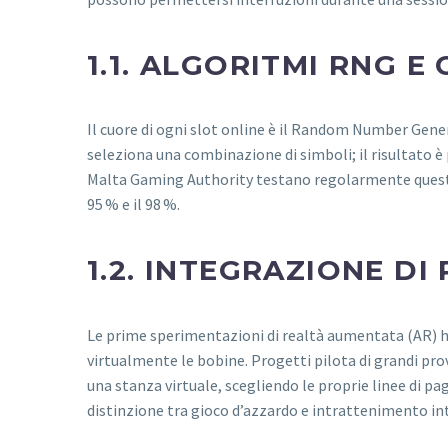
1.1. ALGORITMI RNG E
Il cuore di ogni slot online è il Random Number Gene
seleziona una combinazione di simboli; il risultato 
Malta Gaming Authority testano regolarmente questi 
95 % e il 98 %.
1.2. INTEGRAZIONE D
Le prime sperimentazioni di realtà aumentata (AR) ha
virtualmente le bobine. Progetti pilota di grandi pro
una stanza virtuale, scegliendo le proprie linee di pa
distinzione tra gioco d’azzardo e intrattenimento in