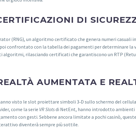
 CERTIFICAZIONI DI SICUREZ
rator (RNG), un algoritmo certificato che genera numeri casuali in
è poi confrontato con la tabella dei pagamenti per determinare la
algoritmi, rilasciando certificati che garantiscono un RTP (Retur
I REALTÀ AUMENTATA E REAL
nno visto le slot proiettare simboli 3‑D sullo schermo del cellul
vider, come la serie
VR Slots
di NetEnt, hanno introdotto ambienti im
gamento con gesti. Sebbene ancora limitate a pochi casinò, queste i
terattivo diventerà sempre più sottile.