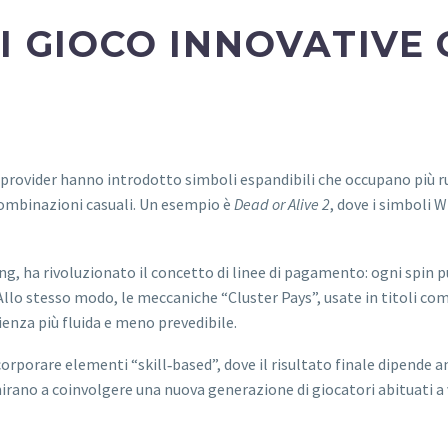
DI GIOCO INNOVATIVE
I provider hanno introdotto simboli espandibili che occupano più ru
a combinazioni casuali. Un esempio è
Dead or Alive 2
, dove i simboli W
, ha rivoluzionato il concetto di linee di pagamento: ogni spin pu
Allo stesso modo, le meccaniche “Cluster Pays”, usate in titoli co
ienza più fluida e meno prevedibile.
corporare elementi “skill‑based”, dove il risultato finale dipende an
rano a coinvolgere una nuova generazione di giocatori abituati a