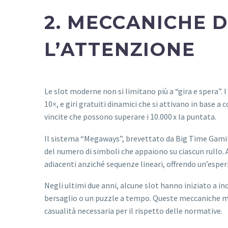
2. MECCANICHE 
L’ATTENZIONE
Le slot moderne non si limitano più a “gira e spera”. 
10×, e giri gratuiti dinamici che si attivano in base 
vincite che possono superare i 10.000 x la puntata.
Il sistema “Megaways”, brevettato da Big Time Gaming
del numero di simboli che appaiono su ciascun rullo. 
adiacenti anziché sequenze lineari, offrendo un’esper
Negli ultimi due anni, alcune slot hanno iniziato a in
bersaglio o un puzzle a tempo. Queste meccaniche mi
casualità necessaria per il rispetto delle normative.