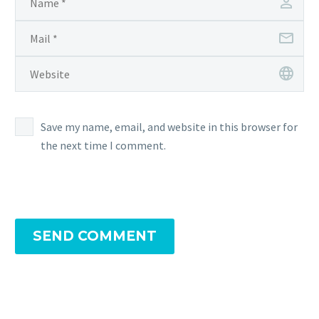
Save my name, email, and website in this browser for
the next time I comment.
SEND COMMENT