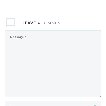
LEAVE
A COMMENT