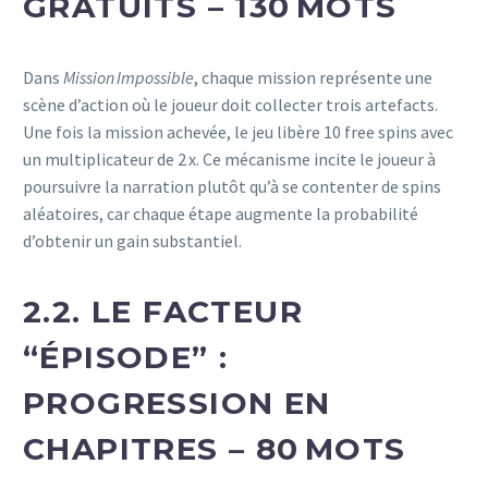
GRATUITS – 130 MOTS
Dans
Mission Impossible
, chaque mission représente une
scène d’action où le joueur doit collecter trois artefacts.
Une fois la mission achevée, le jeu libère 10 free spins avec
un multiplicateur de 2 x. Ce mécanisme incite le joueur à
poursuivre la narration plutôt qu’à se contenter de spins
aléatoires, car chaque étape augmente la probabilité
d’obtenir un gain substantiel.
2.2. LE FACTEUR
“ÉPISODE” :
PROGRESSION EN
CHAPITRES – 80 MOTS