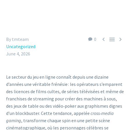



By tmteam
0
Uncategorized
June 4, 2026
Le secteur du jeu en ligne connaît depuis une dizaine
d’années une véritable frénésie : les opérateurs s’emparent
des licences de films cultes, de séries télévisées et même de
franchises de streaming pour créer des machines à sous,
des jeux de table ou des vidéo‑poker aux graphismes dignes
d’un blockbuster. Cette tendance, appelée
cross‑media
gaming
, transforme chaque spin en une petite scène
cinématographique, où les personnages célèbres se