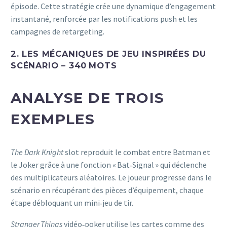
épisode. Cette stratégie crée une dynamique d’engagement
instantané, renforcée par les notifications push et les
campagnes de retargeting.
2. LES MÉCANIQUES DE JEU INSPIRÉES DU
SCÉNARIO – 340 MOTS
ANALYSE DE TROIS
EXEMPLES
The Dark Knight
slot reproduit le combat entre Batman et
le Joker grâce à une fonction « Bat‑Signal » qui déclenche
des multiplicateurs aléatoires. Le joueur progresse dans le
scénario en récupérant des pièces d’équipement, chaque
étape débloquant un mini‑jeu de tir.
Stranger Things
vidéo‑poker utilise les cartes comme des