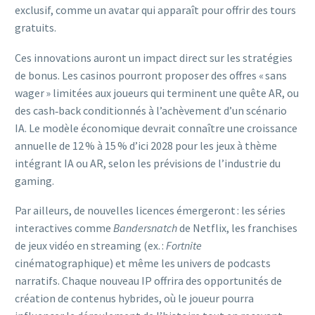
exclusif, comme un avatar qui apparaît pour offrir des tours
gratuits.
Ces innovations auront un impact direct sur les stratégies
de bonus. Les casinos pourront proposer des offres « sans
wager » limitées aux joueurs qui terminent une quête AR, ou
des cash‑back conditionnés à l’achèvement d’un scénario
IA. Le modèle économique devrait connaître une croissance
annuelle de 12 % à 15 % d’ici 2028 pour les jeux à thème
intégrant IA ou AR, selon les prévisions de l’industrie du
gaming.
Par ailleurs, de nouvelles licences émergeront : les séries
interactives comme
Bandersnatch
de Netflix, les franchises
de jeux vidéo en streaming (ex. :
Fortnite
cinématographique) et même les univers de podcasts
narratifs. Chaque nouveau IP offrira des opportunités de
création de contenus hybrides, où le joueur pourra