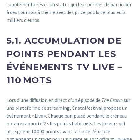
supplémentaires et un statut qui leur permet de participer
à des tournois à thème avec des prize‑pools de plusieurs
milliers d’euros.
5.1. ACCUMULATION DE
POINTS PENDANT LES
ÉVÉNEMENTS TV LIVE –
110 MOTS
Lors d’une diffusion en direct d’un épisode de
The Crown
sur
une plateforme de streaming, Cristalfestival propose un
événement « Live ». Chaque pari placé pendant le créneau
horaire rapporte 2 × les points habituels. Les joueurs qui
atteignent 10 000 points avant la fin de l’épisode
obtiennent un ticket pour un tirage au sort offrant 500 € de