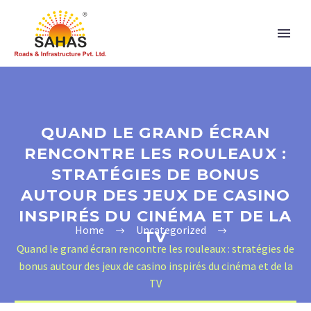
QUAND LE GRAND ÉCRAN
RENCONTRE LES ROULEAUX :
STRATÉGIES DE BONUS
AUTOUR DES JEUX DE CASINO
INSPIRÉS DU CINÉMA ET DE LA
Home
Uncategorized
TV
Quand le grand écran rencontre les rouleaux : stratégies de
bonus autour des jeux de casino inspirés du cinéma et de la
TV