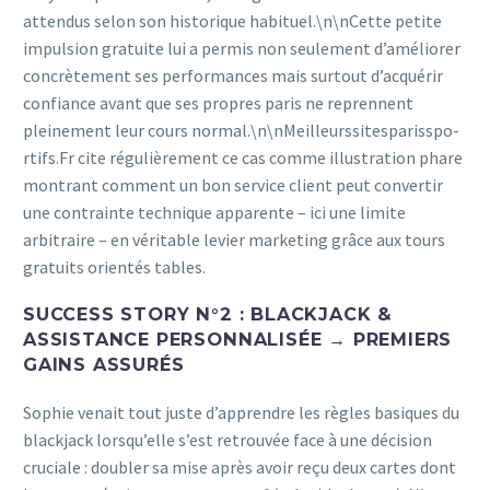
attendus selon son historique habituel.\n\nCette petite
impulsion gratuite lui a permis non seulement d’améliorer
concrètement ses performances mais surtout d’acquérir
confiance avant que ses propres paris ne reprennent
pleinement leur cours normal.\n\nMeilleurssite­spari­sspo­
rtif​s.​Fr cite régulièrement ce cas comme illustration phare
montrant comment un bon service client peut convertir
une contrainte technique apparente – ici une limite
arbitraire – en véritable levier marketing grâce aux tours
gratuits orientés tables.
SUCCESS STORY N°2 : BLACKJACK &
ASSISTANCE PERSONNALISÉE → PREMIERS
GAINS ASSURÉS
Sophie venait tout juste d’apprendre les règles basiques du
blackjack lorsqu’elle s’est retrouvée face à une décision
cruciale : doubler sa mise après avoir reçu deux cartes dont