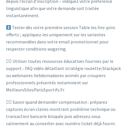
depuis l’écran d’inscription – indiquez votre préférence
linguistique afin que votre demande soit traitée
instantanément.
Tester dès votre première session Table les
free spins
offerts ; appliquez‐les uniquement sur les variantes
recommandées dans votre email promotionnel pour
respecter conditions wagering.
３️⃣ Utiliser toutes ressources éducatives fournies par le
support ‑ FAQ vidéo détaillant stratégie roulette/blackjack
ou webinaires hebdomadaires animés par croupiers
professionnels présentés notamment sur
MeilleursSitesParisSportifs.Fr.
４️⃣ Savoir quand demander compensation : préparez
captures écran claires montrant problème technique ou
transaction bancarie bloquée puis adressez‐vous
calmement au conseiller avec numéro ticket déjà fourni.