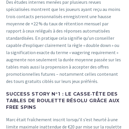
Des études internes menées par plusieurs revues
spécialisées montrent que les joueurs ayant reçu au moins
trois contacts personnalisés enregistrent une hausse
moyenne de +22 % du taux de rétention mensuel par
rapport à ceux relégués à des réponses automatisées
standardisées.​ En pratique cela signifie qu’un conseiller
capable d’expliquer clairement la règle « double down » ou
la signification exacte du terme « wagering requirement »
augmente non seulement la durée moyenne passée sur les
tables mais aussi la propension à accepter des offres
promotionnelles futures – notamment celles contenant
des tours gratuits ciblés sur leurs jeux préférés.
SUCCESS STORY N°1 : LE CASSE‑TÊTE DES
TABLES DE ROULETTE RÉSOLU GRÂCE AUX
FREE SPINS
Marc était fraîchement inscrit lorsqu’il s’est heurté à une
limite maximale inattendue de €20 par mise sur la roulette