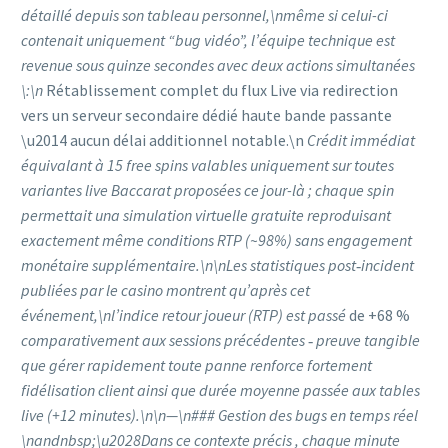
détaillé depuis son tableau personnel,\nmême si celui-ci
contenait uniquement “bug vidéo”, l’équipe technique est
revenue sous quinze secondes avec deux actions simultanées
\:\n
Rétablissement complet du flux Live via redirection
vers un serveur secondaire dédié haute bande passante
\u2014 aucun délai additionnel notable.\n
Crédit immédiat
équivalant à 15 free spins valables uniquement sur toutes
variantes live Baccarat proposées ce jour-là ; chaque spin
permettait una simulation virtuelle gratuite reproduisant
exactement même conditions RTP (~98%) sans engagement
monétaire supplémentaire.\n\nLes statistiques post‑incident
publiées par le casino montrent qu’après cet
événement,\nl’indice retour joueur (RTP) est passé
de +68 %
comparativement aux sessions précédentes ‑ preuve tangible
que gérer rapidement toute panne renforce fortement
fidélisation client ainsi que durée moyenne passée aux tables
live (+12 minutes).\n\n—\n### Gestion des bugs en temps réel
\nandnbsp;\u2028Dans ce contexte précis , chaque minute