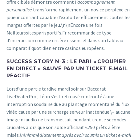
offre ciblée démontre comment
l’accompagnement
personnalisé
transforme rapidement un novice perplexe en
joueur confiant capable d’exploiter efficacement toutes les
marges offertes par le jeu.\n\nEncore une fois
Meilleurssite­spari­sporti­fs​.Fr recommande ce type
d’interaction comme critère essentiel dans son tableau
comparatif quotidien entre casinos européens.
SUCCESS STORY N°3 : LE PARI « CROUPIER
EN DIRECT » SAUVÉ PAR UN TICKET E‑MAIL
RÉACTIF
Lorsd’une partie tardive mardi soir sur Baccarat
LiveDealerPro , Léon s’est retrouvé confronté à une
interruption soudaine due au plantage momentané du flux
vidéo causé par une surcharge serveur inattendue \– aucune
image ni audio ne transmettait pendant trente secondes
cruciales alors que son solde affichait €250 prêts à être
misés.
\n\nImmédiatement après avoir soumis un ticket e‑mail