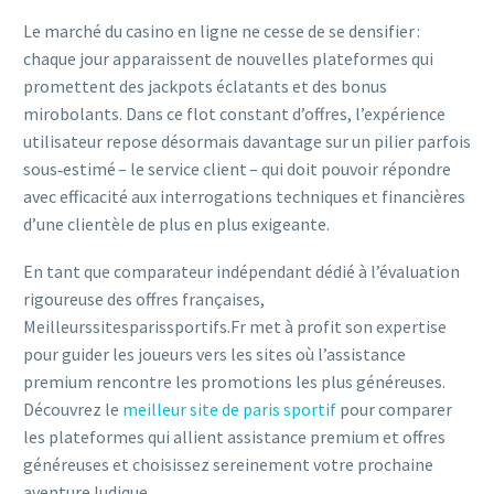
Le marché du casino en ligne ne cesse de se densifier :
chaque jour apparaissent de nouvelles plateformes qui
promettent des jackpots éclatants et des bonus
mirobolants. Dans ce flot constant d’offres, l’expérience
utilisateur repose désormais davantage sur un pilier parfois
sous‑estimé – le service client – qui doit pouvoir répondre
avec efficacité aux interrogations techniques et financières
d’une clientèle de plus en plus exigeante.
En tant que comparateur indépendant dédié à l’évaluation
rigoureuse des offres françaises,
Meilleurssitesparissportifs.Fr met à profit son expertise
pour guider les joueurs vers les sites où l’assistance
premium rencontre les promotions les plus généreuses.
Découvrez le
meilleur site de paris sportif
pour comparer
les plateformes qui allient assistance premium et offres
généreuses et choisissez sereinement votre prochaine
aventure ludique.