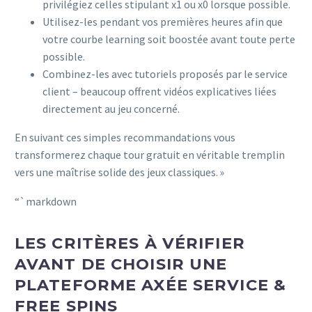
privilégiez celles stipulant x1 ou x0 lorsque possible.
Utilisez-les pendant vos premières heures afin que
votre courbe learning soit boostée avant toute perte
possible.
Combinez-les avec tutoriels proposés par le service
client – beaucoup offrent vidéos explicatives liées
directement au jeu concerné.
En suivant ces simples recommandations vous
transformerez chaque tour gratuit en véritable tremplin
vers une maîtrise solide des jeux classiques. »
“`markdown
LES CRITÈRES À VÉRIFIER
AVANT DE CHOISIR UNE
PLATEFORME AXÉE SERVICE &
FREE SPINS