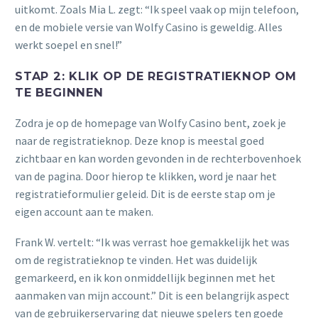
uitkomt. Zoals Mia L. zegt: “Ik speel vaak op mijn telefoon,
en de mobiele versie van Wolfy Casino is geweldig. Alles
werkt soepel en snel!”
STAP 2: KLIK OP DE REGISTRATIEKNOP OM
TE BEGINNEN
Zodra je op de homepage van Wolfy Casino bent, zoek je
naar de registratieknop. Deze knop is meestal goed
zichtbaar en kan worden gevonden in de rechterbovenhoek
van de pagina. Door hierop te klikken, word je naar het
registratieformulier geleid. Dit is de eerste stap om je
eigen account aan te maken.
Frank W. vertelt: “Ik was verrast hoe gemakkelijk het was
om de registratieknop te vinden. Het was duidelijk
gemarkeerd, en ik kon onmiddellijk beginnen met het
aanmaken van mijn account.” Dit is een belangrijk aspect
van de gebruikerservaring dat nieuwe spelers ten goede