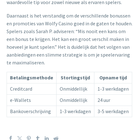
waardevolle tip voor zowel nieuwe als ervaren spelers.
Daarnaast is het verstandig om de verschillende bonussen
en promoties van Wolfy Casino goed in de gaten te houden.
Spelers zoals Sarah P. adviseren: “Mis nooit een kans om
een bonus te krijgen. Het kan een groot verschil maken in
hoeveel je kunt spelen.” Het is duidelijk dat het volgen van
aanbiedingen een slimme strategie is om je speelervaring
te maximaliseren.
Betalingsmethode
Stortingstijd
Opname tijd
Creditcard
Onmiddellijk
1-3 werkdagen
e-Wallets
Onmiddellijk
24 uur
Bankoverschrijving
1-3 werkdagen
3-5 werkdagen