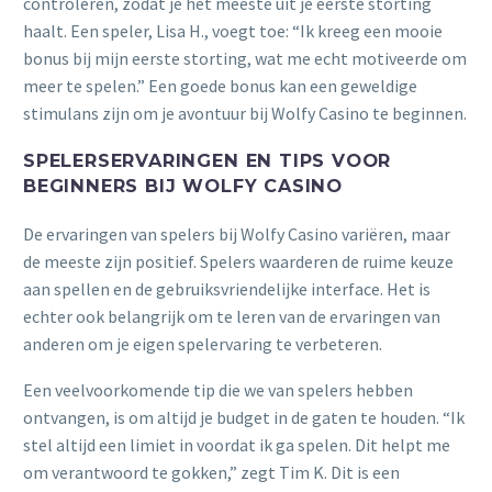
controleren, zodat je het meeste uit je eerste storting
haalt. Een speler, Lisa H., voegt toe: “Ik kreeg een mooie
bonus bij mijn eerste storting, wat me echt motiveerde om
meer te spelen.” Een goede bonus kan een geweldige
stimulans zijn om je avontuur bij Wolfy Casino te beginnen.
SPELERSERVARINGEN EN TIPS VOOR
BEGINNERS BIJ WOLFY CASINO
De ervaringen van spelers bij Wolfy Casino variëren, maar
de meeste zijn positief. Spelers waarderen de ruime keuze
aan spellen en de gebruiksvriendelijke interface. Het is
echter ook belangrijk om te leren van de ervaringen van
anderen om je eigen spelervaring te verbeteren.
Een veelvoorkomende tip die we van spelers hebben
ontvangen, is om altijd je budget in de gaten te houden. “Ik
stel altijd een limiet in voordat ik ga spelen. Dit helpt me
om verantwoord te gokken,” zegt Tim K. Dit is een