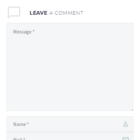
LEAVE
A COMMENT