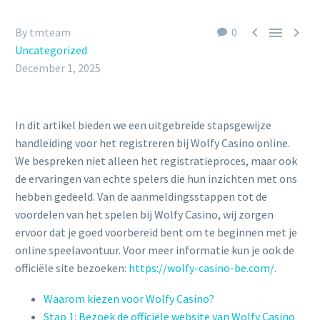



By tmteam
0
Uncategorized
December 1, 2025
In dit artikel bieden we een uitgebreide stapsgewijze
handleiding voor het registreren bij Wolfy Casino online.
We bespreken niet alleen het registratieproces, maar ook
de ervaringen van echte spelers die hun inzichten met ons
hebben gedeeld. Van de aanmeldingsstappen tot de
voordelen van het spelen bij Wolfy Casino, wij zorgen
ervoor dat je goed voorbereid bent om te beginnen met je
online speelavontuur. Voor meer informatie kun je ook de
officiële site bezoeken:
https://wolfy-casino-be.com/
.
Waarom kiezen voor Wolfy Casino?
Stap 1: Bezoek de officiële website van Wolfy Casino