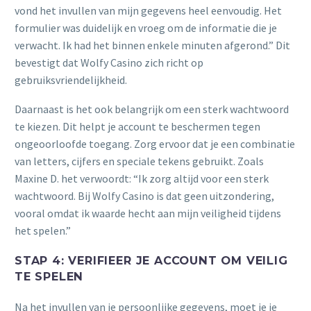
vond het invullen van mijn gegevens heel eenvoudig. Het
formulier was duidelijk en vroeg om de informatie die je
verwacht. Ik had het binnen enkele minuten afgerond.” Dit
bevestigt dat Wolfy Casino zich richt op
gebruiksvriendelijkheid.
Daarnaast is het ook belangrijk om een sterk wachtwoord
te kiezen. Dit helpt je account te beschermen tegen
ongeoorloofde toegang. Zorg ervoor dat je een combinatie
van letters, cijfers en speciale tekens gebruikt. Zoals
Maxine D. het verwoordt: “Ik zorg altijd voor een sterk
wachtwoord. Bij Wolfy Casino is dat geen uitzondering,
vooral omdat ik waarde hecht aan mijn veiligheid tijdens
het spelen.”
STAP 4: VERIFIEER JE ACCOUNT OM VEILIG
TE SPELEN
Na het invullen van je persoonlijke gegevens, moet je je