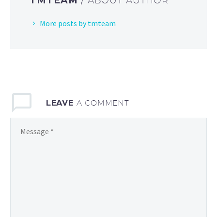
TMTEAM
More posts by tmteam
LEAVE
A COMMENT