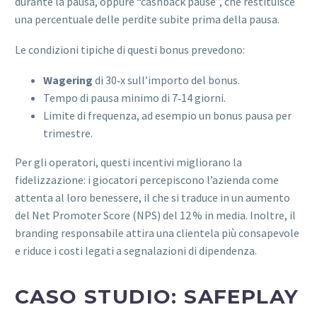
durante la pausa, oppure “cashback pause”, che restituisce
una percentuale delle perdite subite prima della pausa.
Le condizioni tipiche di questi bonus prevedono:
Wagering
di 30‑x sull’importo del bonus.
Tempo di pausa minimo di 7‑14 giorni.
Limite di frequenza, ad esempio un bonus pausa per
trimestre.
Per gli operatori, questi incentivi migliorano la
fidelizzazione: i giocatori percepiscono l’azienda come
attenta al loro benessere, il che si traduce in un aumento
del Net Promoter Score (NPS) del 12 % in media. Inoltre, il
branding responsabile attira una clientela più consapevole
e riduce i costi legati a segnalazioni di dipendenza.
CASO STUDIO: SAFEPLAY