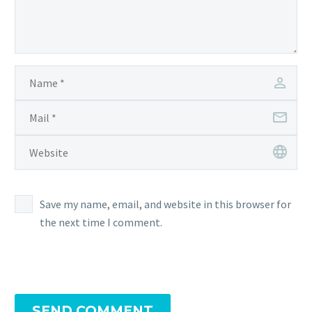
Save my name, email, and website in this browser for
the next time I comment.
SEND COMMENT