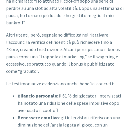
ha dichiarato: “Ho attivato il cool‑off dopo una serie di
perdite su una slot ad alta volatilità. Dopo una settimana di
pausa, ho tornato più lucido e ho gestito meglio il mio
bankroll”.
Altri utenti, però, segnalano difficoltà nel riattivare
l’account: la verifica dell’identità può richiedere fino a
48 ore, creando frustrazione. Alcuni percepiscono il bonus
pausa come una “trappola di marketing” se il wagering è
eccessivo, soprattutto quando il bonus è pubblicizzato
come “gratuito”.
Le testimonianze evidenziano anche benefici concreti:
Bilancio personale
: il 61 % dei giocatori intervistati
ha notato una riduzione delle spese impulsive dopo
aver usato il cool‑off.
Benessere emotivo
: gli intervistati riferiscono una
diminuzione dell’ansia legata al gioco, con un