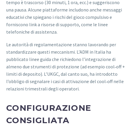
tempo è trascorso (30 minuti, 1 ora, ecc.) e suggeriscono
una pausa. Alcune piattaforme includono anche messaggi
educativi che spiegano i rischi del gioco compulsivo e
forniscono link a risorse di supporto, come le linee
telefoniche di assistenza.
Le autorità di regolamentazione stanno lavorando per
standardizzare questi meccanismi. L’ADM in Italia ha
pubblicato linee guida che richiedono l’integrazione di
almeno due strumenti di protezione (ad esempio cool‑off +
limiti di deposito). L’UKGC, dal canto suo, ha introdotto
l’obbligo di segnalare i casi di attivazione del cool‑off nelle
relazioni trimestrali degli operatori.
CONFIGURAZIONE
CONSIGLIATA