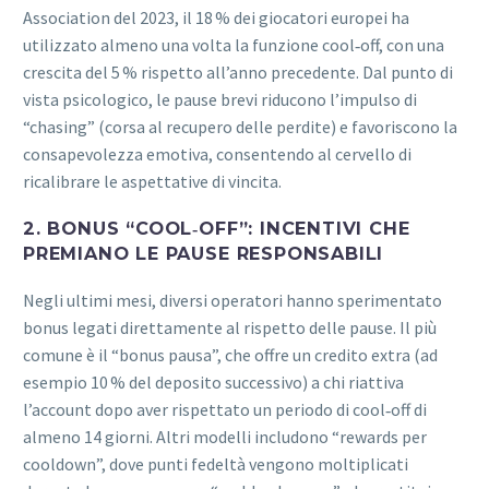
Association del 2023, il 18 % dei giocatori europei ha
utilizzato almeno una volta la funzione cool‑off, con una
crescita del 5 % rispetto all’anno precedente. Dal punto di
vista psicologico, le pause brevi riducono l’impulso di
“chasing” (corsa al recupero delle perdite) e favoriscono la
consapevolezza emotiva, consentendo al cervello di
ricalibrare le aspettative di vincita.
2. BONUS “COOL‑OFF”: INCENTIVI CHE
PREMIANO LE PAUSE RESPONSABILI
Negli ultimi mesi, diversi operatori hanno sperimentato
bonus legati direttamente al rispetto delle pause. Il più
comune è il “bonus pausa”, che offre un credito extra (ad
esempio 10 % del deposito successivo) a chi riattiva
l’account dopo aver rispettato un periodo di cool‑off di
almeno 14 giorni. Altri modelli includono “rewards per
cooldown”, dove punti fedeltà vengono moltiplicati