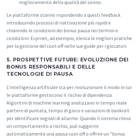
miglioramento della qualità del sonno.
Le piattaforme stanno rispondendo a questi feedback
introducendo processi di riattivazione più rapidi e
chiarendo le condizioni dei bonus pausa nei termini e
condizioni. Ecprnet, ad esempio, elenca le migliori pratiche
per la gestione del cool‑off nelle sue guide per i giocatori.
5. PROSPETTIVE FUTURE: EVOLUZIONE DEI
BONUS RESPONSABILI E DELLE
TECNOLOGIE DI PAUSA
L’intelligenza artificiale sta per rivoluzionare il modo in cui
le piattaforme gestiscono il rischio di dipendenza.
Algoritmi di machine learning analizzano in tempo reale
pattern di puntata, tempo di gioco e variazioni di bankroll
per identificare segnali di allarme. Quando il sistema rileva
un comportamento a rischio, può suggerire
automaticamente una pausa cool‑off o offrire un “bonus