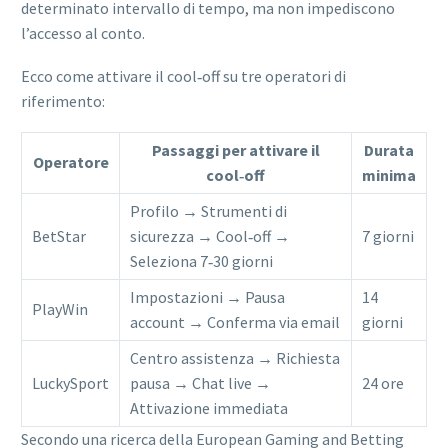
determinato intervallo di tempo, ma non impediscono
l’accesso al conto.
Ecco come attivare il cool‑off su tre operatori di
riferimento:
Passaggi per attivare il
Durata
Operatore
cool‑off
minima
Profilo → Strumenti di
BetStar
sicurezza → Cool‑off →
7 giorni
Seleziona 7‑30 giorni
Impostazioni → Pausa
14
PlayWin
account → Conferma via email
giorni
Centro assistenza → Richiesta
LuckySport
pausa → Chat live →
24 ore
Attivazione immediata
Secondo una ricerca della European Gaming and Betting