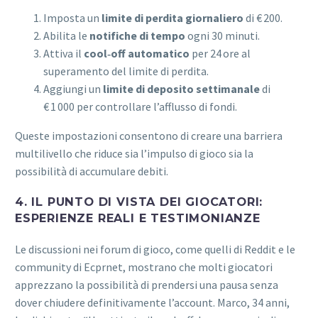
Imposta un
limite di perdita giornaliero
di € 200.
Abilita le
notifiche di tempo
ogni 30 minuti.
Attiva il
cool‑off automatico
per 24 ore al
superamento del limite di perdita.
Aggiungi un
limite di deposito settimanale
di
€ 1 000 per controllare l’afflusso di fondi.
Queste impostazioni consentono di creare una barriera
multilivello che riduce sia l’impulso di gioco sia la
possibilità di accumulare debiti.
4. IL PUNTO DI VISTA DEI GIOCATORI:
ESPERIENZE REALI E TESTIMONIANZE
Le discussioni nei forum di gioco, come quelli di Reddit e le
community di Ecprnet, mostrano che molti giocatori
apprezzano la possibilità di prendersi una pausa senza
dover chiudere definitivamente l’account. Marco, 34 anni,