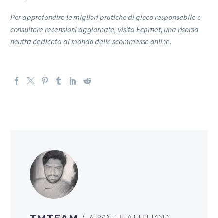
Per approfondire le migliori pratiche di gioco responsabile e
consultare recensioni aggiornate, visita Ecprnet, una risorsa
neutra dedicata al mondo delle scommesse online.
/ ABOUT AUTHOR