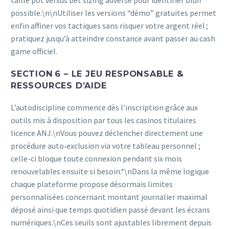
taille pot versus bet sizing adverse pour identifier bluff
possible.\n\nUtiliser les versions “démo” gratuites permet
enfin affiner vos tactiques sans risquer votre argent réel ;
pratiquez jusqu’à atteindre constance avant passer au cash
game officiel.
SECTION 6 – LE JEU RESPONSABLE &
RESSOURCES D’AIDE
L’autodiscipline commence dès l’inscription grâce aux
outils mis à disposition par tous les casinos titulaires
licence ANJ.\nVous pouvez déclencher directement une
procédure auto‑exclusion via votre tableau personnel ;
celle-ci bloque toute connexion pendant six mois
renouvelables ensuite si besoin.*\nDans la même logique
chaque plateforme propose désormais limites
personnalisées concernant montant journalier maximal
déposé ainsi que temps quotidien passé devant les écrans
numériques.\nCes seuils sont ajustables librement depuis