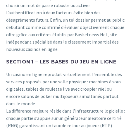
choisir un mot de passe robuste ou activer
l’authentification à deux facteurs évite bien des
désagréments futurs. Enfin, un tel dossier permet au public
débutant comme confirmé d’évaluer objectivement chaque
offre grâce aux critères établis par Basketnews.Net, site
indépendant spécialisé dans le classement impartial des
nouveaux casinos en ligne.
SECTION 1 – LES BASES DU JEU EN LIGNE
Un casino en ligne reproduit virtuellement l’ensemble des
services proposés par une salle physique : machines à sous
digitales, tables de roulette live avec croupier réel ou
encore salons de poker multijoueurs simultanés partout
dans le monde.
La différence majeure réside dans l’infrastructure logicielle :
chaque partie s’appuie sur un générateur aléatoire certifié
(RNG) garantissant un taux de retour au joueur (RTP)