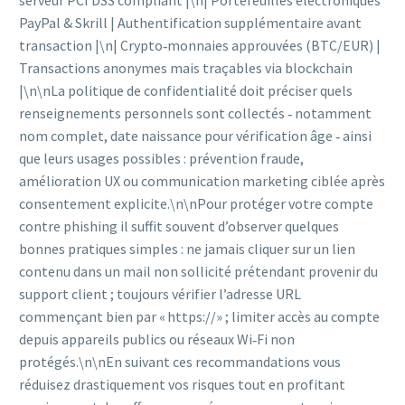
PayPal & Skrill | Authentification supplémentaire avant
transaction |\n| Crypto‑monnaies approuvées (BTC/EUR) |
Transactions anonymes mais traçables via blockchain
|\n\nLa politique de confidentialité doit préciser quels
renseignements personnels sont collectés ‑ notamment
nom complet, date naissance pour vérification âge ‑ ainsi
que leurs usages possibles : prévention fraude,
amélioration UX ou communication marketing ciblée après
consentement explicite.\n\nPour protéger votre compte
contre phishing il suffit souvent d’observer quelques
bonnes pratiques simples : ne jamais cliquer sur un lien
contenu dans un mail non sollicité prétendant provenir du
support client ; toujours vérifier l’adresse URL
commençant bien par « https://» ; limiter accès au compte
depuis appareils publics ou réseaux Wi‑Fi non
protégés.\n\nEn suivant ces recommandations vous
réduisez drastiquement vos risques tout en profitant