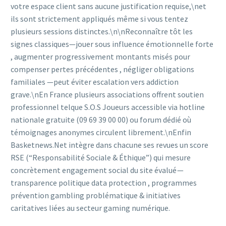
votre espace client sans aucune justification requise,\net
ils sont strictement appliqués même si vous tentez
plusieurs sessions distinctes.\n\nReconnaître tôt les
signes classiques—jouer sous influence émotionnelle forte
, augmenter progressivement montants misés pour
compenser pertes précédentes , négliger obligations
familiales —peut éviter escalation vers addiction
grave.\nEn France plusieurs associations offrent soutien
professionnel telque S.O.S Joueurs accessible via hotline
nationale gratuite (09 69 39 00 00) ou forum dédié où
témoignages anonymes circulent librement.\nEnfin
Basketnews.Net intègre dans chacune ses revues un score
RSE (“Responsabilité Sociale & Éthique”) qui mesure
concrètement engagement social du site évalué —
transparence politique data protection , programmes
prévention gambling problématique & initiatives
caritatives liées au secteur gaming numérique.