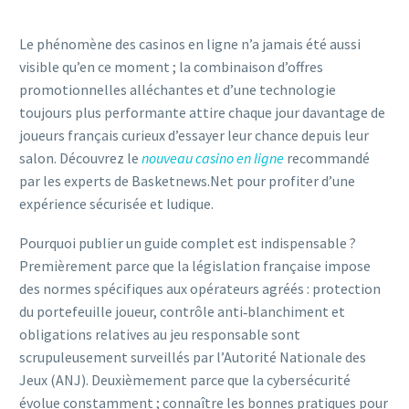
Le phénomène des casinos en ligne n’a jamais été aussi
visible qu’en ce moment ; la combinaison d’offres
promotionnelles alléchantes et d’une technologie
toujours plus performante attire chaque jour davantage de
joueurs français curieux d’essayer leur chance depuis leur
salon. Découvrez le
nouveau casino en ligne
recommandé
par les experts de Basketnews.Net pour profiter d’une
expérience sécurisée et ludique.
Pourquoi publier un guide complet est indispensable ?
Premièrement parce que la législation française impose
des normes spécifiques aux opérateurs agréés : protection
du portefeuille joueur, contrôle anti‑blanchiment et
obligations relatives au jeu responsable sont
scrupuleusement surveillés par l’Autorité Nationale des
Jeux (ANJ). Deuxièmement parce que la cybersécurité
évolue constamment ; connaître les bonnes pratiques pour