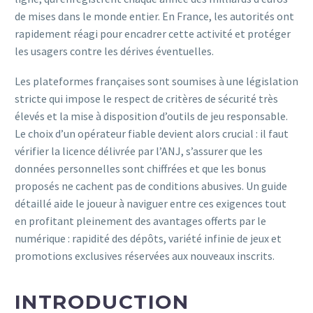
de mises dans le monde entier. En France, les autorités ont
rapidement réagi pour encadrer cette activité et protéger
les usagers contre les dérives éventuelles.
Les plateformes françaises sont soumises à une législation
stricte qui impose le respect de critères de sécurité très
élevés et la mise à disposition d’outils de jeu responsable.
Le choix d’un opérateur fiable devient alors crucial : il faut
vérifier la licence délivrée par l’ANJ, s’assurer que les
données personnelles sont chiffrées et que les bonus
proposés ne cachent pas de conditions abusives. Un guide
détaillé aide le joueur à naviguer entre ces exigences tout
en profitant pleinement des avantages offerts par le
numérique : rapidité des dépôts, variété infinie de jeux et
promotions exclusives réservées aux nouveaux inscrits.
INTRODUCTION