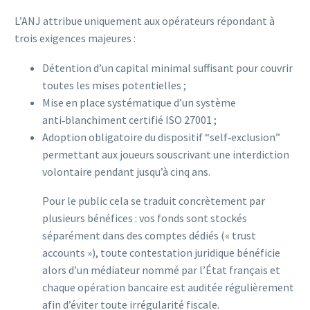
L’ANJ attribue uniquement aux opérateurs répondant à
trois exigences majeures :
Détention d’un capital minimal suffisant pour couvrir
toutes les mises potentielles ;
Mise en place systématique d’un système
anti‑blanchiment certifié ISO 27001 ;
Adoption obligatoire du dispositif “self‑exclusion”
permettant aux joueurs souscrivant une interdiction
volontaire pendant jusqu’à cinq ans.
Pour le public cela se traduit concrètement par
plusieurs bénéfices : vos fonds sont stockés
séparément dans des comptes dédiés (« trust
accounts »), toute contestation juridique bénéficie
alors d’un médiateur nommé par l’État français et
chaque opération bancaire est auditée régulièrement
afin d’éviter toute irrégularité fiscale.