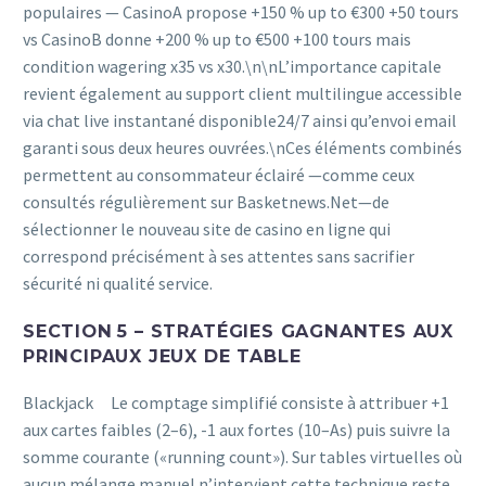
populaires — CasinoA propose +150 % up to €300 +50 tours
vs CasinoB donne +200 % up to €500 +100 tours mais
condition wagering x35 vs x30.\n\nL’importance capitale
revient également au support client multilingue accessible
via chat live instantané disponible24/7 ainsi qu’envoi email
garanti sous deux heures ouvrées.\nCes éléments combinés
permettent au consommateur éclairé —comme ceux
consultés régulièrement sur Basketnews.Net—de
sélectionner le nouveau site de casino en ligne qui
correspond précisément à ses attentes sans sacrifier
sécurité ni qualité service.
SECTION 5 – STRATÉGIES GAGNANTES AUX
PRINCIPAUX JEUX DE TABLE
Blackjack Le comptage simplifié consiste à attribuer +1
aux cartes faibles (2–6), -1 aux fortes (10–As) puis suivre la
somme courante («​running count​»). Sur tables virtuelles où
aucun mélange manuel n’intervient cette technique reste