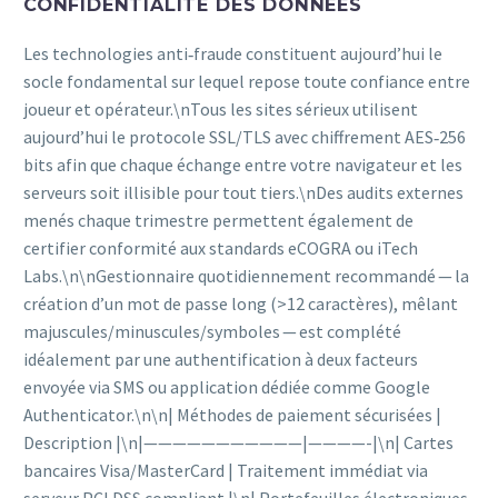
CONFIDENTIALITÉ DES DONNÉES
Les technologies anti‑fraude constituent aujourd’hui le
socle fondamental sur lequel repose toute confiance entre
joueur et opérateur.\nTous les sites sérieux utilisent
aujourd’hui le protocole SSL/TLS avec chiffrement AES‑256
bits afin que chaque échange entre votre navigateur et les
serveurs soit illisible pour tout tiers.\nDes audits externes
menés chaque trimestre permettent également de
certifier conformité aux standards eCOGRA ou iTech
Labs.\n\nGestionnaire quotidiennement recommandé — la
création d’un mot de passe long (>12 caractères), mêlant
majuscules/minuscules/symboles — est complété
idéalement par une authentification à deux facteurs
envoyée via SMS ou application dédiée comme Google
Authenticator.\n\n| Méthodes de paiement sécurisées |
Description |\n|———————————|————-|\n| Cartes
bancaires Visa/MasterCard | Traitement immédiat via
serveur PCI DSS compliant |\n| Portefeuilles électroniques