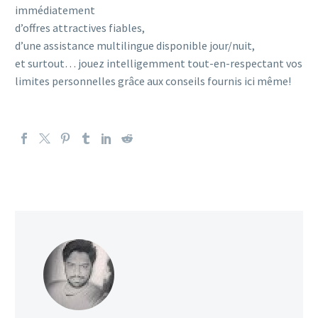
immédiatement
d’offres attractives fiables,
d’une assistance multilingue disponible jour/nuit,
et surtout… jouez intelligemment tout-en-respectant vos
limites personnelles grâce aux conseils fournis ici même!