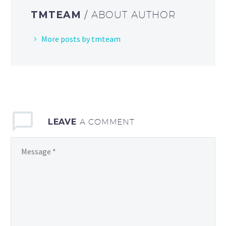
TMTEAM
/ ABOUT AUTHOR
More posts by tmteam
LEAVE
A COMMENT