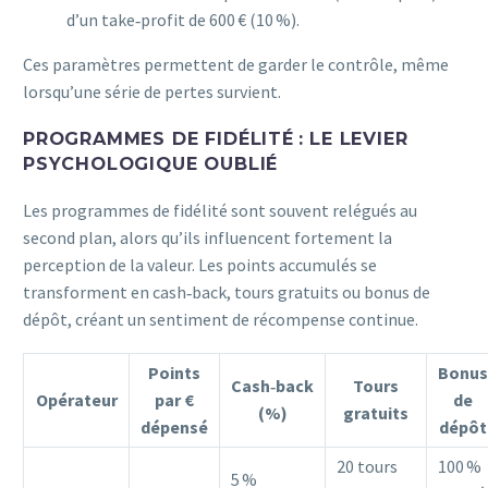
d’un take‑profit de 600 € (10 %).
Ces paramètres permettent de garder le contrôle, même
lorsqu’une série de pertes survient.
PROGRAMMES DE FIDÉLITÉ : LE LEVIER
PSYCHOLOGIQUE OUBLIÉ
Les programmes de fidélité sont souvent relégués au
second plan, alors qu’ils influencent fortement la
perception de la valeur. Les points accumulés se
transforment en cash‑back, tours gratuits ou bonus de
dépôt, créant un sentiment de récompense continue.
Points
Bonus
Cash‑back
Tours
Opérateur
par €
de
(%)
gratuits
dépensé
dépôt
20 tours
100 %
5 %