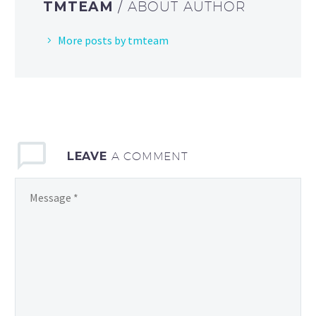
TMTEAM
/ ABOUT AUTHOR
More posts by tmteam
LEAVE
A COMMENT