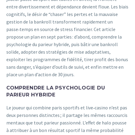
entre divertissement et dépendance devient floue. Les biais
cognitifs, le désir de “chaser” les pertes et la mauvaise
gestion de la bankroll transforment rapidement un
passe‑temps en source de stress financier. Cet article
propose un plan en sept parties : d’abord, comprendre la
psychologie du parieur hybride, puis bâtir une bankroll
solide, adopter des stratégies de mise adaptatives,
exploiter les programmes de fidélité, tirer profit des bonus
sans danger, s’équiper d’outils de suivi, et enfin mettre en
place un plan d’action de 30 jours.
COMPRENDRE LA PSYCHOLOGIE DU
PARIEUR HYBRIDE
Le joueur qui combine paris sportifs et live‑casino n’est pas
deux personnes distinctes ; il partage les mêmes raccourcis
mentaux que tout parieur passionné. L’effet de halo pousse
à attribuer à un bon résultat sportif la même probabilité