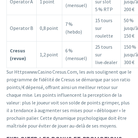
Operator A
1 point
sur slot
jusqu’à
(mensuel)
5 % RTP
200 €
15 tours
50 %
7 %
Operator B
0,8 point
sur
jusqu’à
(hebdo)
roulette
150 €
25 tours
150 %
Cresus
6 %
1,2 point
sur
jusqu’à
(revue)
(mensuel)
live‑dealer
300 €
Sur Httpswww.Casino Cresus.Com, les avis soulignent que le
programme de fidélité de Cresus se démarque par son ratio
points/€ dépensé, offrant ainsi un meilleur retour sur
chaque mise. Les points influencent la perception de la
valeur : plus le joueur voit son solde de points grimper, plus
il a tendance à augmenter ses mises pour « débloquer » le
prochain palier. Cette dynamique psychologique doit être
maîtrisée pour éviter de jouer au-delà de ses moyens.