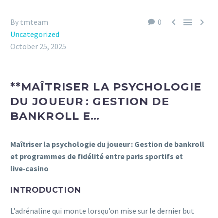



By tmteam
0
Uncategorized
October 25, 2025
**MAÎTRISER LA PSYCHOLOGIE
DU JOUEUR : GESTION DE
BANKROLL E…
Maîtriser la psychologie du joueur : Gestion de bankroll
et programmes de fidélité entre paris sportifs et
live‑casino
INTRODUCTION
L’adrénaline qui monte lorsqu’on mise sur le dernier but