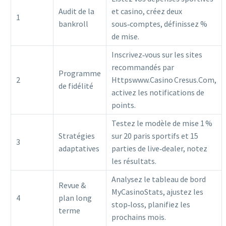
Audit de la
et casino, créez deux
1
bankroll
sous‑comptes, définissez %
de mise.
Inscrivez‑vous sur les sites
recommandés par
Programme
2
Httpswww.Casino Cresus.Com,
de fidélité
activez les notifications de
points.
Testez le modèle de mise 1 %
Stratégies
sur 20 paris sportifs et 15
3
adaptatives
parties de live‑dealer, notez
les résultats.
Analysez le tableau de bord
Revue &
MyCasinoStats, ajustez les
4
plan long
stop‑loss, planifiez les
terme
prochains mois.