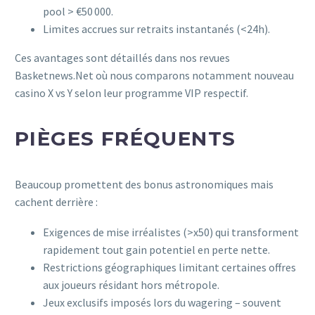
pool > €50 000.
Limites accrues sur retraits instantanés (<24h).
Ces avantages sont détaillés dans nos revues
Basketnews.Net où nous comparons notamment nouveau
casino X vs Y selon leur programme VIP respectif.
PIÈGES FRÉQUENTS
Beaucoup promettent des bonus astronomiques mais
cachent derrière :
Exigences de mise irréalistes (>x50) qui transforment
rapidement tout gain potentiel en perte nette.
Restrictions géographiques limitant certaines offres
aux joueurs résidant hors métropole.
Jeux exclusifs imposés lors du wagering – souvent