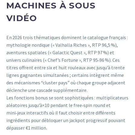
MACHINES À SOUS
VIDÉO
En 2026 trois thématiques dominent le catalogue français :
mythologie nordique (« Valhalla Riches », RTP 96,5 %),
aventures spatiales (« Galactic Quest », RTP 97 %) et
univers culinaires (« Chef’s Fortune », RTP 95‑96 %). Ces
titres offrent entre six et huit rouleaux avec jusqu’à trente
lignes gagnantes simultanées ; certains intègrent même
des mécanismes “cluster pays” où chaque groupe adjacent
déclenche une cascade supplémentaire.
Les fonctions bonus se sont sophisti­quées : multiplicateurs
aléatoires jusqu’à×10 pendant le free‑spin round et
mini‑jeux interactifs où il faut choisir entre différents
ingrédients pour débloquer un jackpot progressif pouvant
dépasser €1 million.