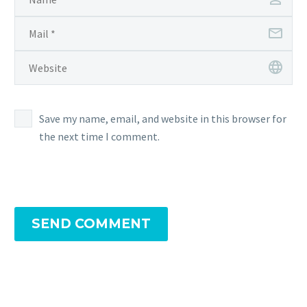
Save my name, email, and website in this browser for
the next time I comment.
SEND COMMENT