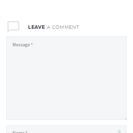
LEAVE
A COMMENT