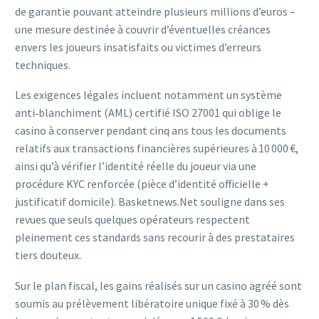
de garantie pouvant atteindre plusieurs millions d’euros –
une mesure destinée à couvrir d’éventuelles créances
envers les joueurs insatisfaits ou victimes d’erreurs
techniques.
Les exigences légales incluent notamment un système
anti‑blanchiment (AML) certifié ISO 27001 qui oblige le
casino à conserver pendant cinq ans tous les documents
relatifs aux transactions financières supérieures à 10 000 €,
ainsi qu’à vérifier l’identité réelle du joueur via une
procédure KYC renforcée (pièce d’identité officielle +
justificatif domicile). Basketnews.Net souligne dans ses
revues que seuls quelques opérateurs respectent
pleinement ces standards sans recourir à des prestataires
tiers douteux.
Sur le plan fiscal, les gains réalisés sur un casino agréé sont
soumis au prélèvement libératoire unique fixé à 30 % dès