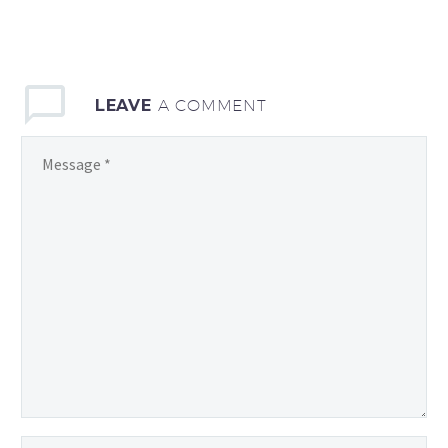
LEAVE
A COMMENT