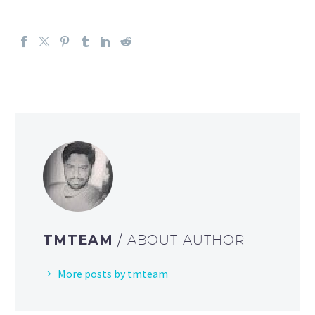
TMTEAM
/ ABOUT AUTHOR
More posts by tmteam