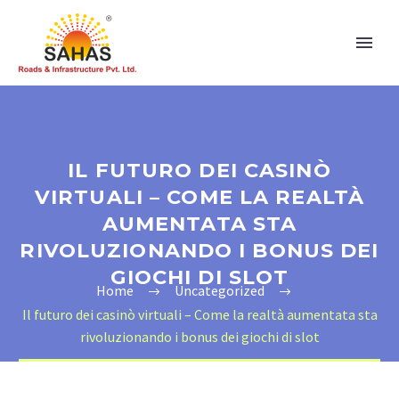
IL FUTURO DEI CASINÒ
VIRTUALI – COME LA REALTÀ
AUMENTATA STA
RIVOLUZIONANDO I BONUS DEI
GIOCHI DI SLOT
Home
Uncategorized
Il futuro dei casinò virtuali – Come la realtà aumentata sta
rivoluzionando i bonus dei giochi di slot