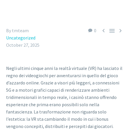



By tmteam
0
Uncategorized
October 27, 2025
Negli ultimi cinque anni la realtà virtuale (VR) ha lasciato il
regno dei videogiochi per avventurarsi in quello del gioco
d’azzardo online. Grazie a visori più leggeri, a connessioni
5G e a motori grafici capaci di renderizzare ambienti
tridimensionali in tempo reale, i casinò stanno offrendo
esperienze che prima erano possibili solo nella
fantascienza. La trasformazione non riguarda solo
l’estetica: la VR sta cambiando il modo in cui i bonus
vengono concepiti, distribuiti e percepiti dai giocatori.