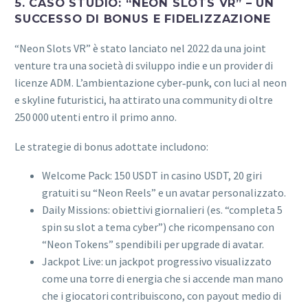
5. CASO STUDIO: “NEON SLOTS VR” – UN
SUCCESSO DI BONUS E FIDELIZZAZIONE
“Neon Slots VR” è stato lanciato nel 2022 da una joint
venture tra una società di sviluppo indie e un provider di
licenze ADM. L’ambientazione cyber‑punk, con luci al neon
e skyline futuristici, ha attirato una community di oltre
250 000 utenti entro il primo anno.
Le strategie di bonus adottate includono:
Welcome Pack: 150 USDT in casino USDT, 20 giri
gratuiti su “Neon Reels” e un avatar personalizzato.
Daily Missions: obiettivi giornalieri (es. “completa 5
spin su slot a tema cyber”) che ricompensano con
“Neon Tokens” spendibili per upgrade di avatar.
Jackpot Live: un jackpot progressivo visualizzato
come una torre di energia che si accende man mano
che i giocatori contribuiscono, con payout medio di