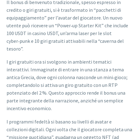
Il bonus di benvenuto tradizionale, spesso espresso in
credito o giri gratuiti, si è trasformato in “pacchetti di
equipaggiamento” per l’avatar del giocatore. Un nuovo
utente può ricevere un “Power‑up Starter Kit” che include
100 USDT in casino USDT, un’arma laser per le slot
cyber‑punk e 10 giri gratuiti attivabili nella “caverna del
tesoro”.
I giri gratuiti ora si svolgono in ambienti tematici
interattivi. Immaginate di entrare in una stanza a tema
antica Grecia, dove ogni colonna nasconde un mini‑gioco;
completandolo si attiva un giro gratuito con un RTP
potenziato del 2 %. Questo approccio rende il bonus una
parte integrante della narrazione, anziché un semplice
incentivo economico.
I programmi fedeltà si basano su livelli di avatar e
collezioni digitali. Ogni volta che il giocatore completa una
“missione quotidiana”, guadagna un oggetto NFT (ad