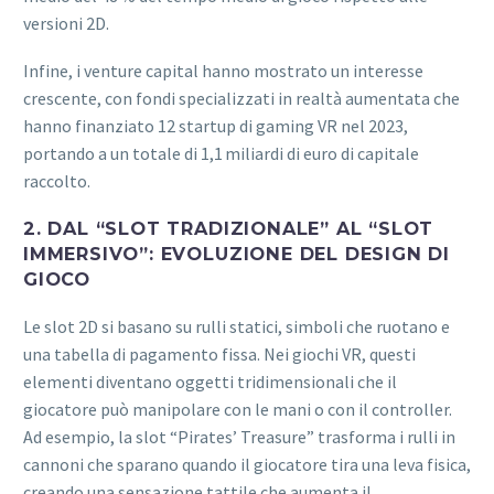
versioni 2D.
Infine, i venture capital hanno mostrato un interesse
crescente, con fondi specializzati in realtà aumentata che
hanno finanziato 12 startup di gaming VR nel 2023,
portando a un totale di 1,1 miliardi di euro di capitale
raccolto.
2. DAL “SLOT TRADIZIONALE” AL “SLOT
IMMERSIVO”: EVOLUZIONE DEL DESIGN DI
GIOCO
Le slot 2D si basano su rulli statici, simboli che ruotano e
una tabella di pagamento fissa. Nei giochi VR, questi
elementi diventano oggetti tridimensionali che il
giocatore può manipolare con le mani o con il controller.
Ad esempio, la slot “Pirates’ Treasure” trasforma i rulli in
cannoni che sparano quando il giocatore tira una leva fisica,
creando una sensazione tattile che aumenta il