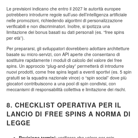
Le previsioni indicano che entro il 2027 le autorità europee
potrebbero introdurre regole sull’uso dell’intelligenza artificiale
nelle promozioni, richiedendo algoritmi di personalizzazione
verificabili e non discriminatori. Inoltre, si ipotizza una
limitazione dei bonus basati su dati personali (es. “free spins
per età”).
Per prepararsi, gli sviluppatori dovrebbero adottare architetture
basate su micro‑servizi, con API aperte che consentano di
sostituire rapidamente i moduli di calcolo del valore dei free
spins. Un approccio “plug‑and‑play” permetterà di introdurre
nuovi prodotti, come free spins legati a eventi sportivi (es. 5 spin
gratuiti se la squadra nazionale vince) o “spin social” dove più
giocatori contribuiscono a una pool di spin condivisi, con
meccanismi di responsabilità collettiva e limitazione dei rischi.
8. CHECKLIST OPERATIVA PER IL
LANCIO DI FREE SPINS A NORMA DI
LEGGE
Revisione termini
: verificare che valore per spin,