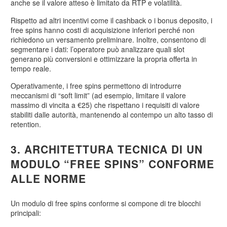
anche se il valore atteso è limitato da RTP e volatilità.
Rispetto ad altri incentivi come il cashback o i bonus deposito, i
free spins hanno costi di acquisizione inferiori perché non
richiedono un versamento preliminare. Inoltre, consentono di
segmentare i dati: l’operatore può analizzare quali slot
generano più conversioni e ottimizzare la propria offerta in
tempo reale.
Operativamente, i free spins permettono di introdurre
meccanismi di “soft limit” (ad esempio, limitare il valore
massimo di vincita a €25) che rispettano i requisiti di valore
stabiliti dalle autorità, mantenendo al contempo un alto tasso di
retention.
3. ARCHITETTURA TECNICA DI UN
MODULO “FREE SPINS” CONFORME
ALLE NORME
Un modulo di free spins conforme si compone di tre blocchi
principali: