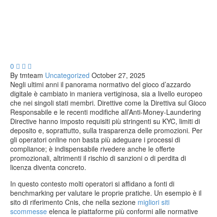
0



By tmteam
Uncategorized
October 27, 2025
Negli ultimi anni il panorama normativo del gioco d’azzardo
digitale è cambiato in maniera vertiginosa, sia a livello europeo
che nei singoli stati membri. Direttive come la Direttiva sul Gioco
Responsabile e le recenti modifiche all’Anti‑Money‑Laundering
Directive hanno imposto requisiti più stringenti su KYC, limiti di
deposito e, soprattutto, sulla trasparenza delle promozioni. Per
gli operatori online non basta più adeguare i processi di
compliance; è indispensabile rivedere anche le offerte
promozionali, altrimenti il rischio di sanzioni o di perdita di
licenza diventa concreto.
In questo contesto molti operatori si affidano a fonti di
benchmarking per valutare le proprie pratiche. Un esempio è il
sito di riferimento Cnis, che nella sezione
migliori siti
scommesse
elenca le piattaforme più conformi alle normative