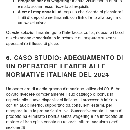
Progress bar del wagering
: mostra visualmente quanto
è stato scommesso rispetto al requisito.
Alert di responsabilità
: pop‑up che ricorda al giocatore i
limiti di deposito settimanali, con link diretto alla pagina di
auto‑esclusione.
Queste soluzioni mantengono l’interfaccia pulita, riducono i tassi
di abbandono e soddisfano le richieste di trasparenza senza
appesantire il flusso di gioco.
6. CASO STUDIO: ADEGUAMENTO DI
UN OPERATORE LEADER ALLE
NORMATIVE ITALIANE DEL 2024
Un operatore di medio‑grande dimensione, attivo dal 2015, ha
dovuto rivedere completamente il suo catalogo di bonus in
risposta alle nuove disposizioni italiane. Il processo è iniziato
con un audit interno, supportato da consulenti esterni, per
mappare tutte le promozioni attive. Successivamente, il team di
prodotto ha eliminato i bonus senza wagering e ha introdotto un
motore di free spins basato su un’architettura modulare (vedi
sezione 3).