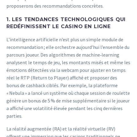
proposerons des recommandations concrètes.
1. LES TENDANCES TECHNOLOGIQUES QUI
REDÉFINISSENT LE CASINO EN LIGNE
L’intelligence artificielle n’est plus un simple module de
recommandation ; elle orchestre aujourd’hui l’ensemble du
parcours joueur. Des algorithmes de machine‑learning
analysent le temps de jeu, les montants misés et même les
émotions détectées via la webcam pour ajuster en temps
réel le RTP (Return to Player) affiché et proposer des
bonus de cashback ciblés. Par exemple, la plateforme
« Nebula » a lancé un système où chaque session de roulette
génère un bonus de 5 % de mise supplémentaire si le joueur
a affiché une volatilité élevée pendant les cinq dernières
parties.
La réalité augmentée (RA) et la réalité virtuelle (RV)
offrent une immersion que les casinos traditionnels ne