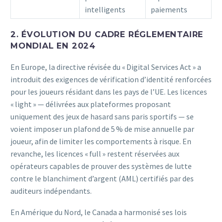
intelligents
paiements
2. ÉVOLUTION DU CADRE RÉGLEMENTAIRE
MONDIAL EN 2024
En Europe, la directive révisée du « Digital Services Act » a
introduit des exigences de vérification d’identité renforcées
pour les joueurs résidant dans les pays de l’UE. Les licences
« light » — délivrées aux plateformes proposant
uniquement des jeux de hasard sans paris sportifs — se
voient imposer un plafond de 5 % de mise annuelle par
joueur, afin de limiter les comportements à risque. En
revanche, les licences « full » restent réservées aux
opérateurs capables de prouver des systèmes de lutte
contre le blanchiment d’argent (AML) certifiés par des
auditeurs indépendants.
En Amérique du Nord, le Canada a harmonisé ses lois