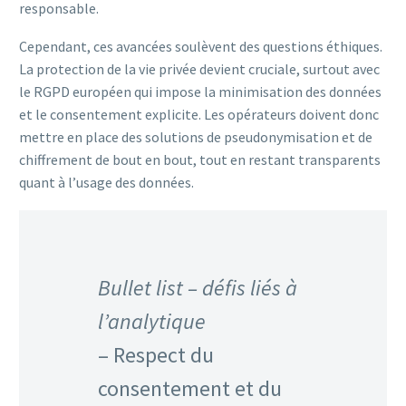
responsable.
Cependant, ces avancées soulèvent des questions éthiques.
La protection de la vie privée devient cruciale, surtout avec
le RGPD européen qui impose la minimisation des données
et le consentement explicite. Les opérateurs doivent donc
mettre en place des solutions de pseudonymisation et de
chiffrement de bout en bout, tout en restant transparents
quant à l’usage des données.
Bullet list – défis liés à
l’analytique
– Respect du
consentement et du