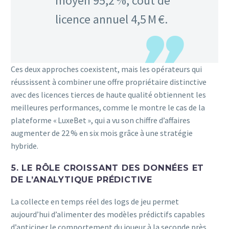
moyen 95,2 %, coût de
licence annuel 4,5 M €.
Ces deux approches coexistent, mais les opérateurs qui
réussissent à combiner une offre propriétaire distinctive
avec des licences tierces de haute qualité obtiennent les
meilleures performances, comme le montre le cas de la
plateforme « LuxeBet », qui a vu son chiffre d’affaires
augmenter de 22 % en six mois grâce à une stratégie
hybride.
5. LE RÔLE CROISSANT DES DONNÉES ET
DE L’ANALYTIQUE PRÉDICTIVE
La collecte en temps réel des logs de jeu permet
aujourd’hui d’alimenter des modèles prédictifs capables
d’anticiper le comportement du joueur à la seconde près.