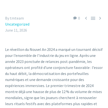



By tmteam
0
Uncategorized
June 11, 2026
Le réveillon du Nouvel An 2024 a marqué un tournant décisif
pour l’ensemble de l’industrie du jeu en ligne. Après une
année 2023 ponctuée de relances post‑pandémie, les
opérateurs ont profité d’une conjoncture favorable : l’essor
du haut débit, la démocratisation des portefeuilles
numériques et une demande croissante pour des
expériences immersives. Le premier trimestre de 2024
montre déjà une hausse de plus de 12 % du volume de mises
mondiales, signe que les joueurs cherchent à renouveler
leurs rituels festifs avec des plateformes plus rapides et