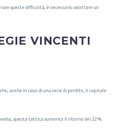
rare queste difficoltà, è necessario adottare un
EGIE VINCENTI
e, anche in caso di una serie di perdite, il capitale
media, questa tattica aumenta il ritorno del 22 %