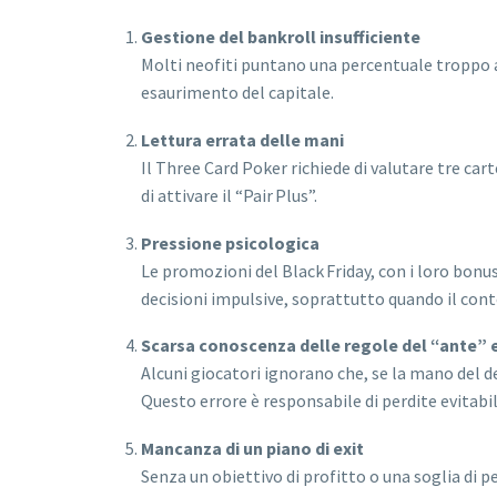
Gestione del bankroll insufficiente
Molti neofiti puntano una percentuale troppo al
esaurimento del capitale.
Lettura errata delle mani
Il Three Card Poker richiede di valutare tre ca
di attivare il “Pair Plus”.
Pressione psicologica
Le promozioni del Black Friday, con i loro bonus
decisioni impulsive, soprattutto quando il conto
Scarsa conoscenza delle regole del “ante” e
Alcuni giocatori ignorano che, se la mano del 
Questo errore è responsabile di perdite evitabili 
Mancanza di un piano di exit
Senza un obiettivo di profitto o una soglia di pe