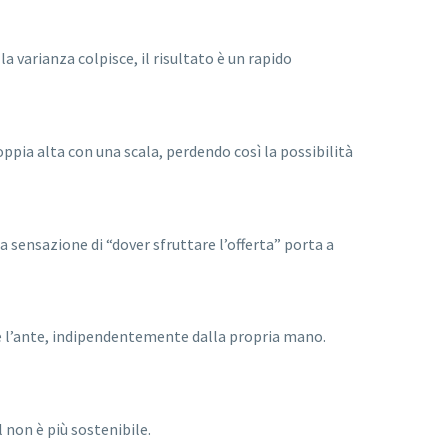
 varianza colpisce, il risultato è un rapido
ppia alta con una scala, perdendo così la possibilità
a sensazione di “dover sfruttare l’offerta” porta a
te l’ante, indipendentemente dalla propria mano.
l non è più sostenibile.