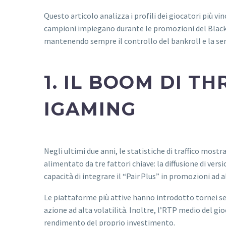
Questo articolo analizza i profili dei giocatori più v
campioni impiegano durante le promozioni del Black F
mantenendo sempre il controllo del bankroll e la ser
1. IL BOOM DI 
IGAMING
Negli ultimi due anni, le statistiche di traffico most
alimentato da tre fattori chiave: la diffusione di vers
capacità di integrare il “Pair Plus” in promozioni ad a
Le piattaforme più attive hanno introdotto tornei set
azione ad alta volatilità. Inoltre, l’RTP medio del gi
rendimento del proprio investimento.