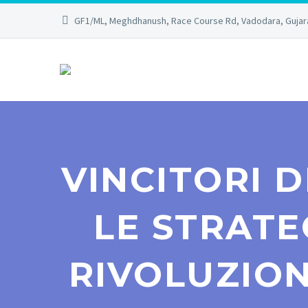
GF1/ML, Meghdhanush, Race Course Rd, Vadodara, Gujar
VINCITORI 
LE STRATE
RIVOLUZION