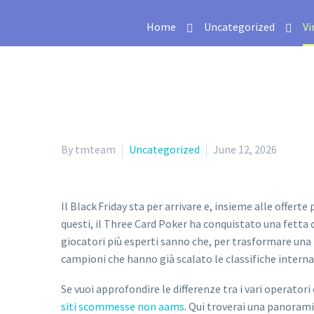
Home
Uncategorized
Vi
By tmteam
Uncategorized
June 12, 2026
Il Black Friday sta per arrivare e, insieme alle offer
questi, il Three Card Poker ha conquistato una fetta 
giocatori più esperti sanno che, per trasformare una
campioni che hanno già scalato le classifiche interna
Se vuoi approfondire le differenze tra i vari operator
siti scommesse non aams
. Qui troverai una panorami