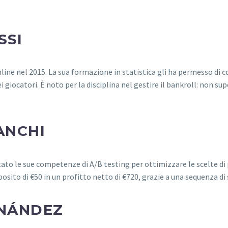
SSI
line nel 2015. La sua formazione in statistica gli ha permesso di cos
 giocatori. È noto per la disciplina nel gestire il bankroll: non sup
ANCHI
tato le sue competenze di A/B testing per ottimizzare le scelte di 
ito di €50 in un profitto netto di €720, grazie a una sequenza di s
RNÁNDEZ