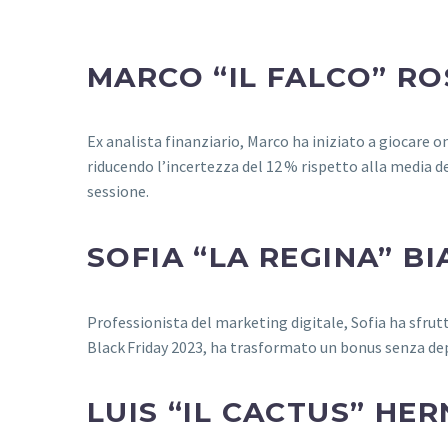
MARCO “IL FALCO” RO
Ex analista finanziario, Marco ha iniziato a giocare on
riducendo l’incertezza del 12 % rispetto alla media dei
sessione.
SOFIA “LA REGINA” BI
Professionista del marketing digitale, Sofia ha sfrut
Black Friday 2023, ha trasformato un bonus senza depos
LUIS “IL CACTUS” HE