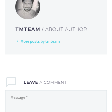
TMTEAM
/ ABOUT AUTHOR
More posts by tmteam
LEAVE
A COMMENT