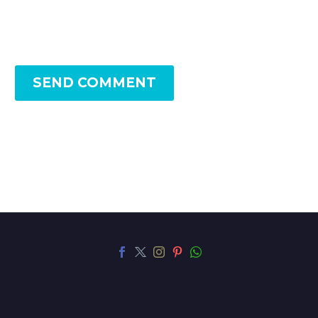
SEND COMMENT