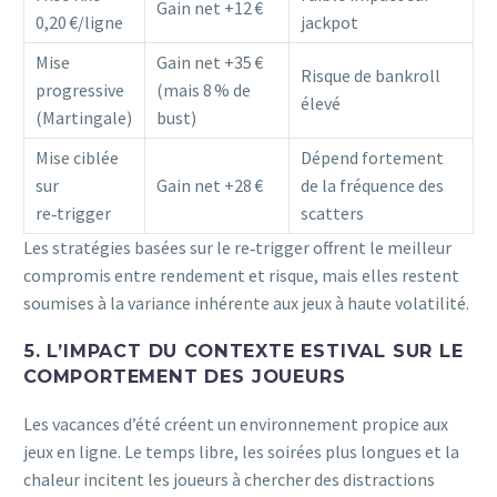
Gain net +12 €
0,20 €/ligne
jackpot
Mise
Gain net +35 €
Risque de bankroll
progressive
(mais 8 % de
élevé
(Martingale)
bust)
Mise ciblée
Dépend fortement
sur
Gain net +28 €
de la fréquence des
re‑trigger
scatters
Les stratégies basées sur le re‑trigger offrent le meilleur
compromis entre rendement et risque, mais elles restent
soumises à la variance inhérente aux jeux à haute volatilité.
5. L’IMPACT DU CONTEXTE ESTIVAL SUR LE
COMPORTEMENT DES JOUEURS
Les vacances d’été créent un environnement propice aux
jeux en ligne. Le temps libre, les soirées plus longues et la
chaleur incitent les joueurs à chercher des distractions