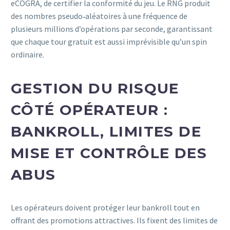
eCOGRA, de certifier la conformité du jeu. Le RNG produit
des nombres pseudo‑aléatoires à une fréquence de
plusieurs millions d’opérations par seconde, garantissant
que chaque tour gratuit est aussi imprévisible qu’un spin
ordinaire.
GESTION DU RISQUE
CÔTÉ OPÉRATEUR :
BANKROLL, LIMITES DE
MISE ET CONTRÔLE DES
ABUS
Les opérateurs doivent protéger leur bankroll tout en
offrant des promotions attractives. Ils fixent des limites de