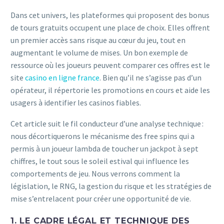
Dans cet univers, les plateformes qui proposent des bonus
de tours gratuits occupent une place de choix. Elles offrent
un premier accès sans risque au cœur du jeu, tout en
augmentant le volume de mises. Un bon exemple de
ressource où les joueurs peuvent comparer ces offres est le
site
casino en ligne france
. Bien qu’il ne s’agisse pas d’un
opérateur, il répertorie les promotions en cours et aide les
usagers à identifier les casinos fiables.
Cet article suit le fil conducteur d’une analyse technique :
nous décortiquerons le mécanisme des free spins qui a
permis à un joueur lambda de toucher un jackpot à sept
chiffres, le tout sous le soleil estival qui influence les
comportements de jeu. Nous verrons comment la
législation, le RNG, la gestion du risque et les stratégies de
mise s’entrelacent pour créer une opportunité de vie.
1. LE CADRE LÉGAL ET TECHNIQUE DES