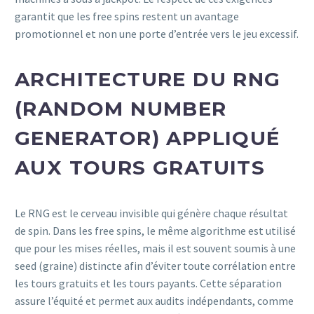
garantit que les free spins restent un avantage
promotionnel et non une porte d’entrée vers le jeu excessif.
ARCHITECTURE DU RNG
(RANDOM NUMBER
GENERATOR) APPLIQUÉ
AUX TOURS GRATUITS
Le RNG est le cerveau invisible qui génère chaque résultat
de spin. Dans les free spins, le même algorithme est utilisé
que pour les mises réelles, mais il est souvent soumis à une
seed (graine) distincte afin d’éviter toute corrélation entre
les tours gratuits et les tours payants. Cette séparation
assure l’équité et permet aux audits indépendants, comme