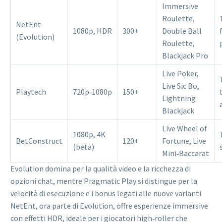
Immersive
Roulette,
NetEnt
1080p, HDR
300+
Double Ball
(Evolution)
Roulette,
Blackjack Pro
Live Poker,
Live Sic Bo,
Playtech
720p‑1080p
150+
Lightning
Blackjack
Live Wheel of
1080p, 4K
BetConstruct
120+
Fortune, Live
(beta)
Mini‑Baccarat
Evolution domina per la qualità video e la ricchezza di
opzioni chat, mentre Pragmatic Play si distingue per la
velocità di esecuzione e i bonus legati alle nuove varianti.
NetEnt, ora parte di Evolution, offre esperienze immersive
con effetti HDR, ideale per i giocatori high‑roller che