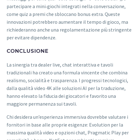
partecipare a mini‑giochi integrati nella conversazione,
come quiz a premi che sbloccano bonus extra. Queste
innovazioni potrebbero aumentare il tempo di gioco, ma
richiederanno anche una regolamentazione più stringente
per evitare dipendenze.
CONCLUSIONE
La sinergia tra dealer live, chat interattiva e tavoli
tradizionali ha creato una formula vincente che combina
realismo, socialità e trasparenza. I progressi tecnologici,
dalla qualità video 4K alle soluzioni AI per la traduzione,
hanno elevato la fiducia dei giocatori e favorito una
maggiore permanenza sui tavoli.
Chi desidera un’esperienza immersiva dovrebbe valutare i
fornitori in base alle proprie esigenze: Evolution per la
massima qualità video e opzioni chat, Pragmatic Play per