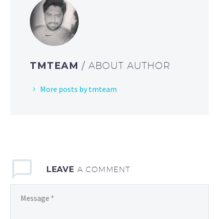
TMTEAM
/ ABOUT AUTHOR
More posts by tmteam
LEAVE
A COMMENT