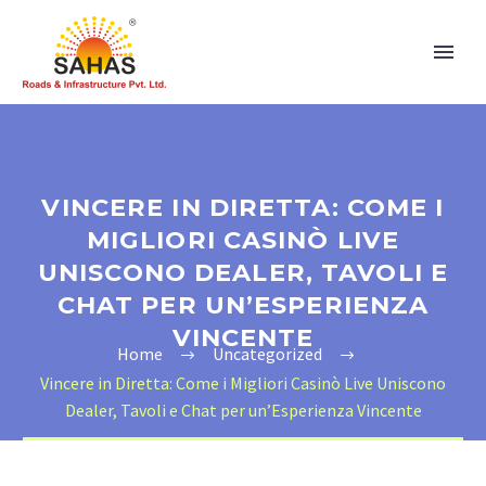
VINCERE IN DIRETTA: COME I
MIGLIORI CASINÒ LIVE
UNISCONO DEALER, TAVOLI E
CHAT PER UN’ESPERIENZA
VINCENTE
Home
Uncategorized
Vincere in Diretta: Come i Migliori Casinò Live Uniscono
Dealer, Tavoli e Chat per un’Esperienza Vincente