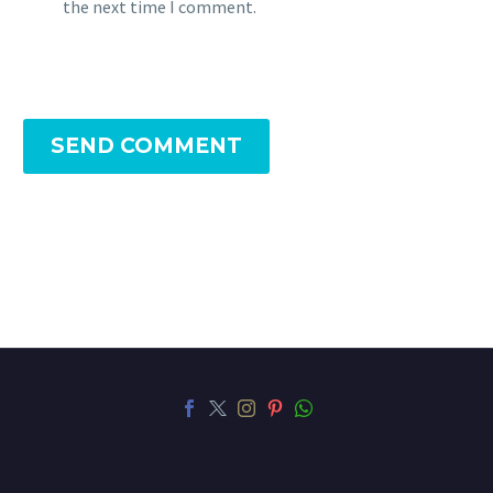
the next time I comment.
SEND COMMENT