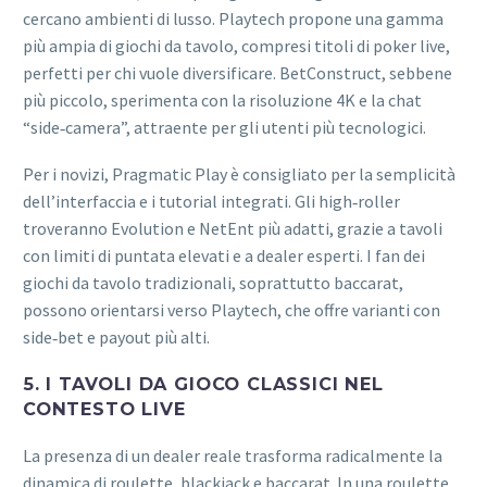
cercano ambienti di lusso. Playtech propone una gamma
più ampia di giochi da tavolo, compresi titoli di poker live,
perfetti per chi vuole diversificare. BetConstruct, sebbene
più piccolo, sperimenta con la risoluzione 4K e la chat
“side‑camera”, attraente per gli utenti più tecnologici.
Per i novizi, Pragmatic Play è consigliato per la semplicità
dell’interfaccia e i tutorial integrati. Gli high‑roller
troveranno Evolution e NetEnt più adatti, grazie a tavoli
con limiti di puntata elevati e a dealer esperti. I fan dei
giochi da tavolo tradizionali, soprattutto baccarat,
possono orientarsi verso Playtech, che offre varianti con
side‑bet e payout più alti.
5. I TAVOLI DA GIOCO CLASSICI NEL
CONTESTO LIVE
La presenza di un dealer reale trasforma radicalmente la
dinamica di roulette, blackjack e baccarat. In una roulette