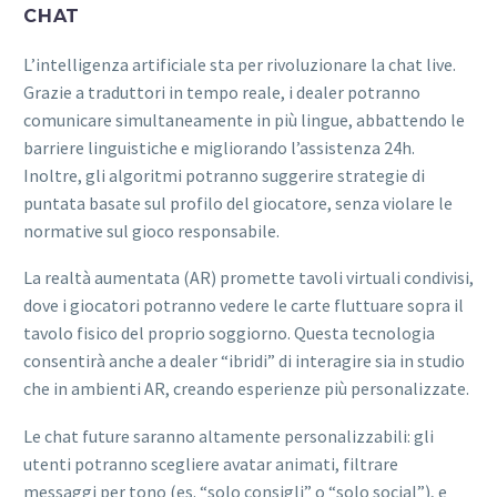
CHAT
L’intelligenza artificiale sta per rivoluzionare la chat live.
Grazie a traduttori in tempo reale, i dealer potranno
comunicare simultaneamente in più lingue, abbattendo le
barriere linguistiche e migliorando l’assistenza 24h.
Inoltre, gli algoritmi potranno suggerire strategie di
puntata basate sul profilo del giocatore, senza violare le
normative sul gioco responsabile.
La realtà aumentata (AR) promette tavoli virtuali condivisi,
dove i giocatori potranno vedere le carte fluttuare sopra il
tavolo fisico del proprio soggiorno. Questa tecnologia
consentirà anche a dealer “ibridi” di interagire sia in studio
che in ambienti AR, creando esperienze più personalizzate.
Le chat future saranno altamente personalizzabili: gli
utenti potranno scegliere avatar animati, filtrare
messaggi per tono (es. “solo consigli” o “solo social”), e