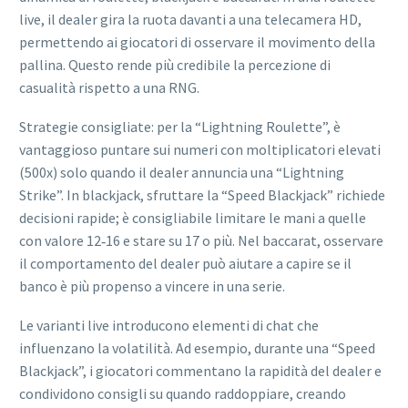
live, il dealer gira la ruota davanti a una telecamera HD,
permettendo ai giocatori di osservare il movimento della
pallina. Questo rende più credibile la percezione di
casualità rispetto a una RNG.
Strategie consigliate: per la “Lightning Roulette”, è
vantaggioso puntare sui numeri con moltiplicatori elevati
(500x) solo quando il dealer annuncia una “Lightning
Strike”. In blackjack, sfruttare la “Speed Blackjack” richiede
decisioni rapide; è consigliabile limitare le mani a quelle
con valore 12‑16 e stare su 17 o più. Nel baccarat, osservare
il comportamento del dealer può aiutare a capire se il
banco è più propenso a vincere in una serie.
Le varianti live introducono elementi di chat che
influenzano la volatilità. Ad esempio, durante una “Speed
Blackjack”, i giocatori commentano la rapidità del dealer e
condividono consigli su quando raddoppiare, creando