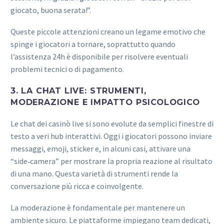
giocato, buona serata!”.
Queste piccole attenzioni creano un legame emotivo che
spinge i giocatori a tornare, soprattutto quando
l’assistenza 24h è disponibile per risolvere eventuali
problemi tecnici o di pagamento.
3. LA CHAT LIVE: STRUMENTI,
MODERAZIONE E IMPATTO PSICOLOGICO
Le chat dei casinò live si sono evolute da semplici finestre di
testo a veri hub interattivi. Oggi i giocatori possono inviare
messaggi, emoji, sticker e, in alcuni casi, attivare una
“side‑camera” per mostrare la propria reazione al risultato
di una mano. Questa varietà di strumenti rende la
conversazione più ricca e coinvolgente.
La moderazione è fondamentale per mantenere un
ambiente sicuro. Le piattaforme impiegano team dedicati,